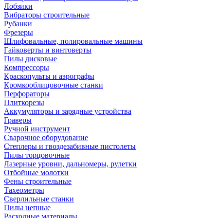
Лобзики
Вибраторы строительные
Рубанки
Фрезеры
Шлифовальные, полировальные машины
Гайковерты и винтоверты
Пилы дисковые
Компрессоры
Краскопульты и аэрографы
Кромкооблицовочные станки
Перфораторы
Плиткорезы
Аккумуляторы и зарядные устройства
Граверы
Ручной инструмент
Сварочное оборудование
Степлеры и гвоздезабивные пистолеты
Пилы торцовочные
Лазерные уровни, дальномеры, рулетки
Отбойные молотки
Фены строительные
Тахеометры
Сверлильные станки
Пилы цепные
Расходные материалы