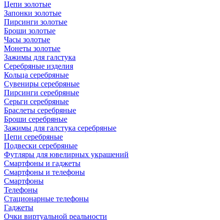
Цепи золотые
Запонки золотые
Пирсинги золотые
Броши золотые
Часы золотые
Монеты золотые
Зажимы для галстука
Серебряные изделия
Кольца серебряные
Сувениры серебряные
Пирсинги серебряные
Серьги серебряные
Браслеты серебряные
Броши серебряные
Зажимы для галстука серебряные
Цепи серебряные
Подвески серебряные
Футляры для ювелирных украшений
Смартфоны и гаджеты
Смартфоны и телефоны
Смартфоны
Телефоны
Стационарные телефоны
Гаджеты
Очки виртуальной реальности