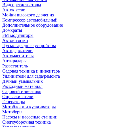
Видеорегистраторы
Автокресло
Мойки высокого давления
Компрессор автомобильный
Дополнительное оборудование
Домкраты
FM-модуляторы
Автовизитки
Пуско-зарядные устройства
Автодержатели
Автомагнитолы
Антирадары
Разветвитель
Садовая техника и инвентарь
Удлинители для сада/ремонта
Дачный умывальник
Расходный материал
Садовый инвентарь
Опрыскиватели
Генераторы
Мотоблоки и культиваторы
Мотобуры
Насосы и насосные станции
Снегоуборочная техника