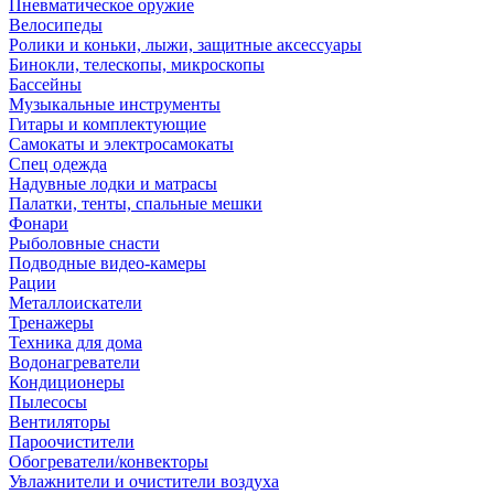
Пневматическое оружие
Велосипеды
Ролики и коньки, лыжи, защитные аксессуары
Бинокли, телескопы, микроскопы
Бассейны
Музыкальные инструменты
Гитары и комплектующие
Самокаты и электросамокаты
Спец одежда
Надувные лодки и матрасы
Палатки, тенты, спальные мешки
Фонари
Рыболовные снасти
Подводные видео-камеры
Рации
Металлоискатели
Тренажеры
Техника для дома
Водонагреватели
Кондиционеры
Пылесосы
Вентиляторы
Пароочистители
Обогреватели/конвекторы
Увлажнители и очистители воздуха