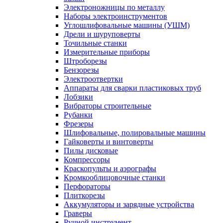
Электроножницы по металлу
Наборы электроинструментов
Углошлифовальные машины (УШМ)
Дрели и шуруповерты
Точильные станки
Измерительные приборы
Штроборезы
Бензорезы
Электроотвертки
Аппараты для сварки пластиковых труб
Лобзики
Вибраторы строительные
Рубанки
Фрезеры
Шлифовальные, полировальные машины
Гайковерты и винтоверты
Пилы дисковые
Компрессоры
Краскопульты и аэрографы
Кромкооблицовочные станки
Перфораторы
Плиткорезы
Аккумуляторы и зарядные устройства
Граверы
Ручной инструмент