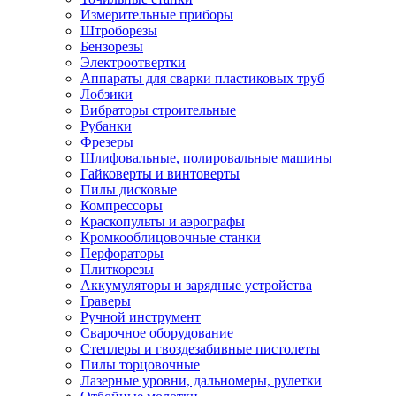
Измерительные приборы
Штроборезы
Бензорезы
Электроотвертки
Аппараты для сварки пластиковых труб
Лобзики
Вибраторы строительные
Рубанки
Фрезеры
Шлифовальные, полировальные машины
Гайковерты и винтоверты
Пилы дисковые
Компрессоры
Краскопульты и аэрографы
Кромкооблицовочные станки
Перфораторы
Плиткорезы
Аккумуляторы и зарядные устройства
Граверы
Ручной инструмент
Сварочное оборудование
Степлеры и гвоздезабивные пистолеты
Пилы торцовочные
Лазерные уровни, дальномеры, рулетки