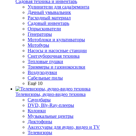
Садовая техника и инвентарь
Удлинители для сада/ремонта
Дачный умывальник
Расходный материал
Садовый инвентарь
Опрыскиватели
Генераторы
Мотоблоки и культиваторы
Мотобуры
Насосы и насосные станции
Снегоуборочная техника
Тепловые пушки
Триммеры и газонокосилки
Воздуходувки
Сабельные пилы
Ещё 10
Телевизоры, аудио-видео техника
Саундбары
DVD, Bly-Ray-плееры
Колонки
Музыкальные центры
Диктофоны
Аксессуары для аудио, видео и TV
Телевизоры