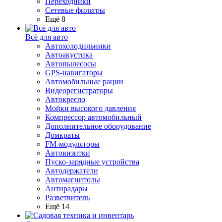
Переходники
Сетевые фильтры
Ещё 8
Всё для авто
Автохолодильники
Автоакустика
Автопылесосы
GPS-навигаторы
Автомобильные рации
Видеорегистраторы
Автокресло
Мойки высокого давления
Компрессор автомобильный
Дополнительное оборудование
Домкраты
FM-модуляторы
Автовизитки
Пуско-зарядные устройства
Автодержатели
Автомагнитолы
Антирадары
Разветвитель
Ещё 14