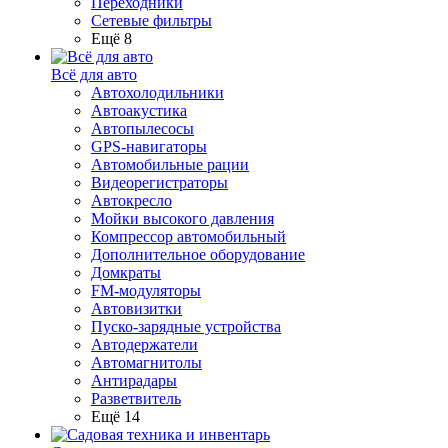
Переходники
Сетевые фильтры
Ещё 8
Всё для авто
Автохолодильники
Автоакустика
Автопылесосы
GPS-навигаторы
Автомобильные рации
Видеорегистраторы
Автокресло
Мойки высокого давления
Компрессор автомобильный
Дополнительное оборудование
Домкраты
FM-модуляторы
Автовизитки
Пуско-зарядные устройства
Автодержатели
Автомагнитолы
Антирадары
Разветвитель
Ещё 14