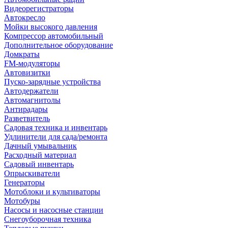
Видеорегистраторы
Автокресло
Мойки высокого давления
Компрессор автомобильный
Дополнительное оборудование
Домкраты
FM-модуляторы
Автовизитки
Пуско-зарядные устройства
Автодержатели
Автомагнитолы
Антирадары
Разветвитель
Садовая техника и инвентарь
Удлинители для сада/ремонта
Дачный умывальник
Расходный материал
Садовый инвентарь
Опрыскиватели
Генераторы
Мотоблоки и культиваторы
Мотобуры
Насосы и насосные станции
Снегоуборочная техника