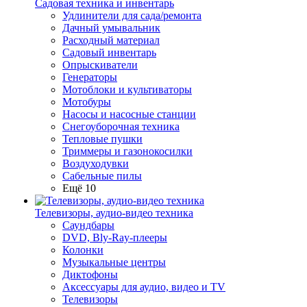
Садовая техника и инвентарь
Удлинители для сада/ремонта
Дачный умывальник
Расходный материал
Садовый инвентарь
Опрыскиватели
Генераторы
Мотоблоки и культиваторы
Мотобуры
Насосы и насосные станции
Снегоуборочная техника
Тепловые пушки
Триммеры и газонокосилки
Воздуходувки
Сабельные пилы
Ещё 10
Телевизоры, аудио-видео техника
Саундбары
DVD, Bly-Ray-плееры
Колонки
Музыкальные центры
Диктофоны
Аксессуары для аудио, видео и TV
Телевизоры