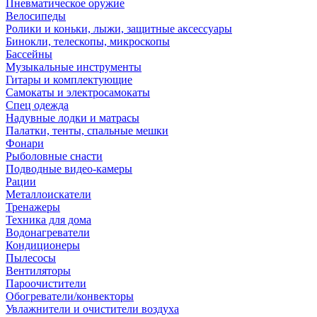
Пневматическое оружие
Велосипеды
Ролики и коньки, лыжи, защитные аксессуары
Бинокли, телескопы, микроскопы
Бассейны
Музыкальные инструменты
Гитары и комплектующие
Самокаты и электросамокаты
Спец одежда
Надувные лодки и матрасы
Палатки, тенты, спальные мешки
Фонари
Рыболовные снасти
Подводные видео-камеры
Рации
Металлоискатели
Тренажеры
Техника для дома
Водонагреватели
Кондиционеры
Пылесосы
Вентиляторы
Пароочистители
Обогреватели/конвекторы
Увлажнители и очистители воздуха