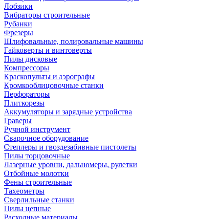
Лобзики
Вибраторы строительные
Рубанки
Фрезеры
Шлифовальные, полировальные машины
Гайковерты и винтоверты
Пилы дисковые
Компрессоры
Краскопульты и аэрографы
Кромкооблицовочные станки
Перфораторы
Плиткорезы
Аккумуляторы и зарядные устройства
Граверы
Ручной инструмент
Сварочное оборудование
Степлеры и гвоздезабивные пистолеты
Пилы торцовочные
Лазерные уровни, дальномеры, рулетки
Отбойные молотки
Фены строительные
Тахеометры
Сверлильные станки
Пилы цепные
Расходные материалы