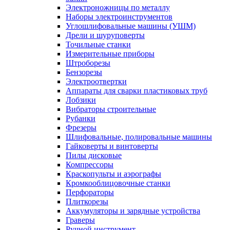
Электроножницы по металлу
Наборы электроинструментов
Углошлифовальные машины (УШМ)
Дрели и шуруповерты
Точильные станки
Измерительные приборы
Штроборезы
Бензорезы
Электроотвертки
Аппараты для сварки пластиковых труб
Лобзики
Вибраторы строительные
Рубанки
Фрезеры
Шлифовальные, полировальные машины
Гайковерты и винтоверты
Пилы дисковые
Компрессоры
Краскопульты и аэрографы
Кромкооблицовочные станки
Перфораторы
Плиткорезы
Аккумуляторы и зарядные устройства
Граверы
Ручной инструмент