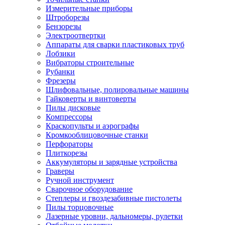
Измерительные приборы
Штроборезы
Бензорезы
Электроотвертки
Аппараты для сварки пластиковых труб
Лобзики
Вибраторы строительные
Рубанки
Фрезеры
Шлифовальные, полировальные машины
Гайковерты и винтоверты
Пилы дисковые
Компрессоры
Краскопульты и аэрографы
Кромкооблицовочные станки
Перфораторы
Плиткорезы
Аккумуляторы и зарядные устройства
Граверы
Ручной инструмент
Сварочное оборудование
Степлеры и гвоздезабивные пистолеты
Пилы торцовочные
Лазерные уровни, дальномеры, рулетки