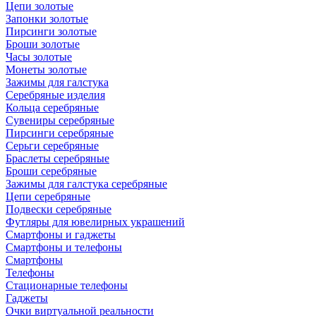
Цепи золотые
Запонки золотые
Пирсинги золотые
Броши золотые
Часы золотые
Монеты золотые
Зажимы для галстука
Серебряные изделия
Кольца серебряные
Сувениры серебряные
Пирсинги серебряные
Серьги серебряные
Браслеты серебряные
Броши серебряные
Зажимы для галстука серебряные
Цепи серебряные
Подвески серебряные
Футляры для ювелирных украшений
Смартфоны и гаджеты
Смартфоны и телефоны
Смартфоны
Телефоны
Стационарные телефоны
Гаджеты
Очки виртуальной реальности