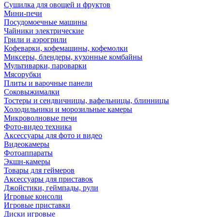
Сушилка для овощей и фруктов
Мини-печи
Посудомоечные машины
Чайники электрические
Грили и аэрогрили
Кофеварки, кофемашины, кофемолки
Миксеры, блендеры, кухонные комбайны
Мультиварки, пароварки
Мясорубки
Плиты и варочные панели
Соковыжималки
Тостеры и сендвичницы, вафельницы, блинницы
Холодильники и морозильные камеры
Микроволновые печи
Фото-видео техника
Аксессуары для фото и видео
Видеокамеры
Фотоаппараты
Экшн-камеры
Товары для геймеров
Аксессуары для приставок
Джойстики, геймпады, рули
Игровые консоли
Игровые приставки
Диски игровые