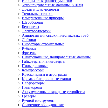
Наборы электроинструментов
Углошлифовальные машины (УШМ)
Дрели и шуруповерты
Точильные станки
Измерительные приборы
Штроборезы
Бензорезы
Электроотвертки
Аппараты для сварки пластиковых труб
Лобзики
Вибраторы строительные
Рубанки
Фрезеры
Шлифовальные, полировальные машины
Гайковерты и винтоверты
Пилы дисковые
Компрессоры
Краскопульты и аэрографы
Кромкооблицовочные станки
Перфораторы
Плиткорезы
Аккумуляторы и зарядные устройства
Граверы
Ручной инструмент
Сварочное оборудование