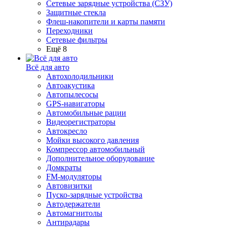
Сетевые зарядные устройства (СЗУ)
Защитные стекла
Флеш-накопители и карты памяти
Переходники
Сетевые фильтры
Ещё 8
Всё для авто
Автохолодильники
Автоакустика
Автопылесосы
GPS-навигаторы
Автомобильные рации
Видеорегистраторы
Автокресло
Мойки высокого давления
Компрессор автомобильный
Дополнительное оборудование
Домкраты
FM-модуляторы
Автовизитки
Пуско-зарядные устройства
Автодержатели
Автомагнитолы
Антирадары