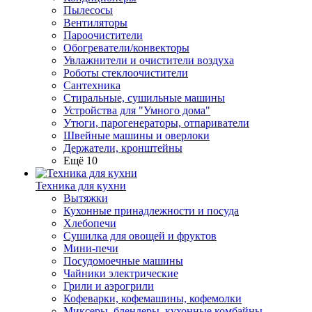
Пылесосы
Вентиляторы
Пароочистители
Обогреватели/конвекторы
Увлажнители и очистители воздуха
Роботы стеклоочистители
Сантехника
Стиральные, сушильные машины
Устройства для "Умного дома"
Утюги, парогенераторы, отпариватели
Швейные машины и оверлоки
Держатели, кронштейны
Ещё 10
Техника для кухни
Вытяжки
Кухонные принадлежности и посуда
Хлебопечи
Сушилка для овощей и фруктов
Мини-печи
Посудомоечные машины
Чайники электрические
Грили и аэрогрили
Кофеварки, кофемашины, кофемолки
Миксеры, блендеры, кухонные комбайны