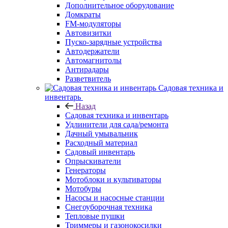
Дополнительное оборудование
Домкраты
FM-модуляторы
Автовизитки
Пуско-зарядные устройства
Автодержатели
Автомагнитолы
Антирадары
Разветвитель
Садовая техника и
инвентарь
Назад
Садовая техника и инвентарь
Удлинители для сада/ремонта
Дачный умывальник
Расходный материал
Садовый инвентарь
Опрыскиватели
Генераторы
Мотоблоки и культиваторы
Мотобуры
Насосы и насосные станции
Снегоуборочная техника
Тепловые пушки
Триммеры и газонокосилки