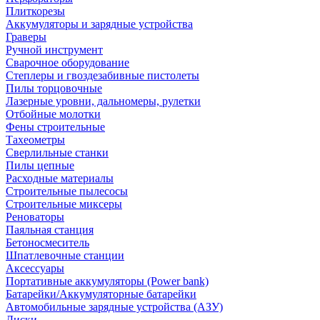
Плиткорезы
Аккумуляторы и зарядные устройства
Граверы
Ручной инструмент
Сварочное оборудование
Степлеры и гвоздезабивные пистолеты
Пилы торцовочные
Лазерные уровни, дальномеры, рулетки
Отбойные молотки
Фены строительные
Тахеометры
Сверлильные станки
Пилы цепные
Расходные материалы
Строительные пылесосы
Строительные миксеры
Реноваторы
Паяльная станция
Бетоносмеситель
Шпатлевочные станции
Аксессуары
Портативные аккумуляторы (Power bank)
Батарейки/Аккумуляторные батарейки
Автомобильные зарядные устройства (АЗУ)
Диски