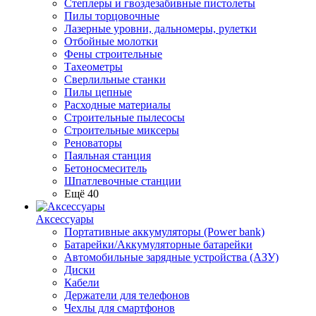
Степлеры и гвоздезабивные пистолеты
Пилы торцовочные
Лазерные уровни, дальномеры, рулетки
Отбойные молотки
Фены строительные
Тахеометры
Сверлильные станки
Пилы цепные
Расходные материалы
Строительные пылесосы
Строительные миксеры
Реноваторы
Паяльная станция
Бетоносмеситель
Шпатлевочные станции
Ещё 40
Аксессуары
Портативные аккумуляторы (Power bank)
Батарейки/Аккумуляторные батарейки
Автомобильные зарядные устройства (АЗУ)
Диски
Кабели
Держатели для телефонов
Чехлы для смартфонов