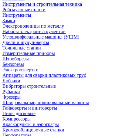
Инструменты и строительная техника
Рейсмусовые станки
Инструменты
Замки
Электроножницы по металлу
Наборы электроинструментов
Углошлифовальные машины (УШМ)
Дрели и шуруповерты
Точильные станки
Измерительные приборы
Штроборезы
Бензорезы
Электроотвертки
Аппараты для сварки пластиковых труб
Лобзики
Вибраторы строительные
Рубанки
Фрезеры
Шлифовальные, полировальные машины
Гайковерты и винтоверты
Пилы дисковые
Компрессоры
Краскопульты и аэрографы
Кромкооблицовочные станки
Перфораторы