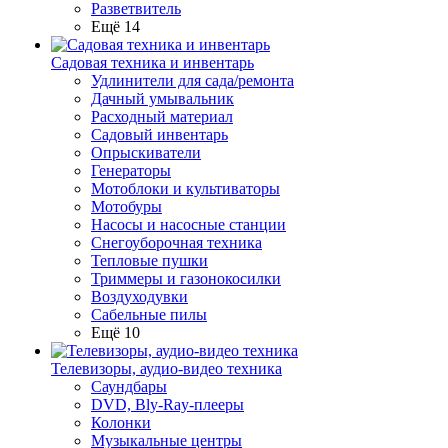
Разветвитель
Ещё 14
Садовая техника и инвентарь
Удлинители для сада/ремонта
Дачный умывальник
Расходный материал
Садовый инвентарь
Опрыскиватели
Генераторы
Мотоблоки и культиваторы
Мотобуры
Насосы и насосные станции
Снегоуборочная техника
Тепловые пушки
Триммеры и газонокосилки
Воздуходувки
Сабельные пилы
Ещё 10
Телевизоры, аудио-видео техника
Саундбары
DVD, Bly-Ray-плееры
Колонки
Музыкальные центры