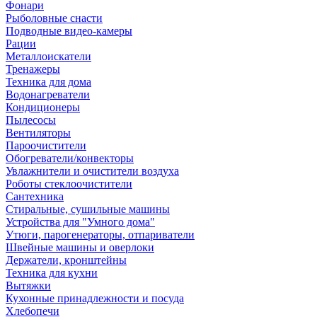
Фонари
Рыболовные снасти
Подводные видео-камеры
Рации
Металлоискатели
Тренажеры
Техника для дома
Водонагреватели
Кондиционеры
Пылесосы
Вентиляторы
Пароочистители
Обогреватели/конвекторы
Увлажнители и очистители воздуха
Роботы стеклоочистители
Сантехника
Стиральные, сушильные машины
Устройства для "Умного дома"
Утюги, парогенераторы, отпариватели
Швейные машины и оверлоки
Держатели, кронштейны
Техника для кухни
Вытяжки
Кухонные принадлежности и посуда
Хлебопечи