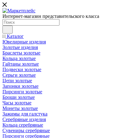
Интернет-магазин представительского класса
Каталог
Ювелирные изделия
Золотые изделия
Браслеты золотые
Кольца золотые
Гайтаны золотые
Подвески золотые
Серьги золотые
Цепи золотые
Запонки золотые
Пирсинги золотые
Броши золотые
Часы золотые
Монеты золотые
Зажимы для галстука
Серебряные изделия
Кольца серебряные
Сувениры серебряные
Пирсинги серебряные