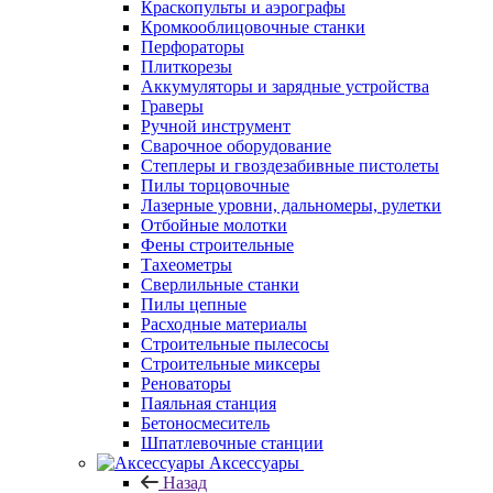
Краскопульты и аэрографы
Кромкооблицовочные станки
Перфораторы
Плиткорезы
Аккумуляторы и зарядные устройства
Граверы
Ручной инструмент
Сварочное оборудование
Степлеры и гвоздезабивные пистолеты
Пилы торцовочные
Лазерные уровни, дальномеры, рулетки
Отбойные молотки
Фены строительные
Тахеометры
Сверлильные станки
Пилы цепные
Расходные материалы
Строительные пылесосы
Строительные миксеры
Реноваторы
Паяльная станция
Бетоносмеситель
Шпатлевочные станции
Аксессуары
Назад