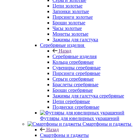
Серьги золотые
Цепи золотые
Запонки золотые
Пирсинги золотые
Броши золотые
Часы золотые
Монеты золотые
Зажимы для галстука
Серебряные изделия
Назад
Серебряные изделия
Кольца серебряные
Сувениры серебряные
Пирсинги серебряные
Серьги серебряные
Браслеты серебряные
Броши серебряные
Зажимы для галстука серебряные
Цепи серебряные
Подвески серебряные
Футляры для ювелирных украшений
Смартфоны и гаджеты
Назад
Смартфоны и гаджеты