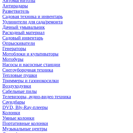
Автомагнитолы
Антирадары
Разветвитель
Садовая техника и инвентарь
Удлинители для сада/ремонта
Дачный умывальник
Расходный материал
Садовый инвентарь
Опрыскиватели
Генераторы
Мотоблоки и культиваторы
Мотобуры
Насосы и насосные станции
Снегоуборочная техника
Тепловые пушки
Триммеры и газонокосилки
Воздуходувки
Сабельные пилы
Телевизоры, аудио-видео техника
Саундбары
DVD, Bly-Ray-плееры
Колонки
Умные колонки
Портативные колонки
Музыкальные центры