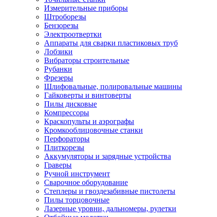
Измерительные приборы
Штроборезы
Бензорезы
Электроотвертки
Аппараты для сварки пластиковых труб
Лобзики
Вибраторы строительные
Рубанки
Фрезеры
Шлифовальные, полировальные машины
Гайковерты и винтоверты
Пилы дисковые
Компрессоры
Краскопульты и аэрографы
Кромкооблицовочные станки
Перфораторы
Плиткорезы
Аккумуляторы и зарядные устройства
Граверы
Ручной инструмент
Сварочное оборудование
Степлеры и гвоздезабивные пистолеты
Пилы торцовочные
Лазерные уровни, дальномеры, рулетки