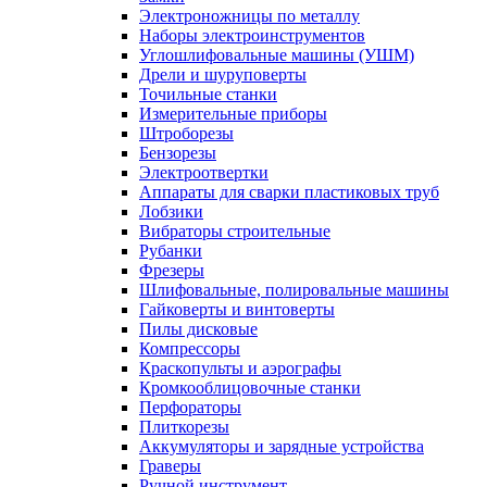
Электроножницы по металлу
Наборы электроинструментов
Углошлифовальные машины (УШМ)
Дрели и шуруповерты
Точильные станки
Измерительные приборы
Штроборезы
Бензорезы
Электроотвертки
Аппараты для сварки пластиковых труб
Лобзики
Вибраторы строительные
Рубанки
Фрезеры
Шлифовальные, полировальные машины
Гайковерты и винтоверты
Пилы дисковые
Компрессоры
Краскопульты и аэрографы
Кромкооблицовочные станки
Перфораторы
Плиткорезы
Аккумуляторы и зарядные устройства
Граверы
Ручной инструмент