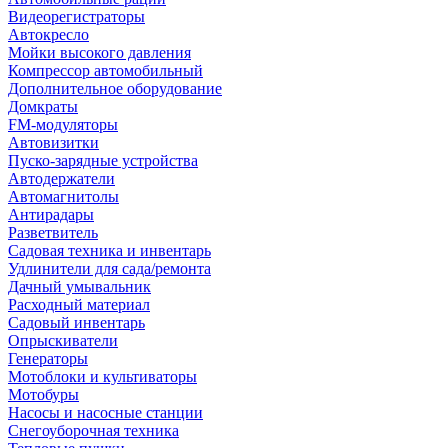
Видеорегистраторы
Автокресло
Мойки высокого давления
Компрессор автомобильный
Дополнительное оборудование
Домкраты
FM-модуляторы
Автовизитки
Пуско-зарядные устройства
Автодержатели
Автомагнитолы
Антирадары
Разветвитель
Садовая техника и инвентарь
Удлинители для сада/ремонта
Дачный умывальник
Расходный материал
Садовый инвентарь
Опрыскиватели
Генераторы
Мотоблоки и культиваторы
Мотобуры
Насосы и насосные станции
Снегоуборочная техника