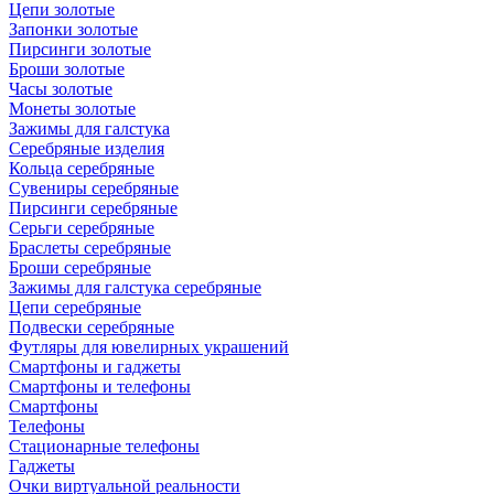
Цепи золотые
Запонки золотые
Пирсинги золотые
Броши золотые
Часы золотые
Монеты золотые
Зажимы для галстука
Серебряные изделия
Кольца серебряные
Сувениры серебряные
Пирсинги серебряные
Серьги серебряные
Браслеты серебряные
Броши серебряные
Зажимы для галстука серебряные
Цепи серебряные
Подвески серебряные
Футляры для ювелирных украшений
Смартфоны и гаджеты
Смартфоны и телефоны
Смартфоны
Телефоны
Стационарные телефоны
Гаджеты
Очки виртуальной реальности