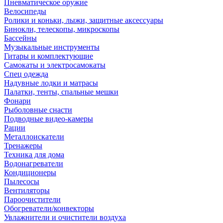
Пневматическое оружие
Велосипеды
Ролики и коньки, лыжи, защитные аксессуары
Бинокли, телескопы, микроскопы
Бассейны
Музыкальные инструменты
Гитары и комплектующие
Самокаты и электросамокаты
Спец одежда
Надувные лодки и матрасы
Палатки, тенты, спальные мешки
Фонари
Рыболовные снасти
Подводные видео-камеры
Рации
Металлоискатели
Тренажеры
Техника для дома
Водонагреватели
Кондиционеры
Пылесосы
Вентиляторы
Пароочистители
Обогреватели/конвекторы
Увлажнители и очистители воздуха