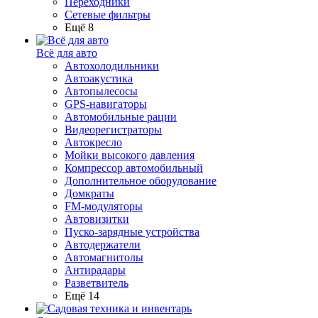
Переходники
Сетевые фильтры
Ещё 8
Всё для авто
Автохолодильники
Автоакустика
Автопылесосы
GPS-навигаторы
Автомобильные рации
Видеорегистраторы
Автокресло
Мойки высокого давления
Компрессор автомобильный
Дополнительное оборудование
Домкраты
FM-модуляторы
Автовизитки
Пуско-зарядные устройства
Автодержатели
Автомагнитолы
Антирадары
Разветвитель
Ещё 14