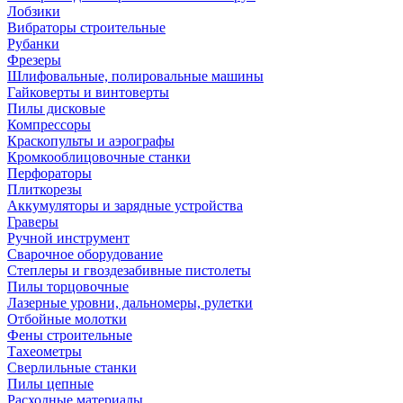
Лобзики
Вибраторы строительные
Рубанки
Фрезеры
Шлифовальные, полировальные машины
Гайковерты и винтоверты
Пилы дисковые
Компрессоры
Краскопульты и аэрографы
Кромкооблицовочные станки
Перфораторы
Плиткорезы
Аккумуляторы и зарядные устройства
Граверы
Ручной инструмент
Сварочное оборудование
Степлеры и гвоздезабивные пистолеты
Пилы торцовочные
Лазерные уровни, дальномеры, рулетки
Отбойные молотки
Фены строительные
Тахеометры
Сверлильные станки
Пилы цепные
Расходные материалы