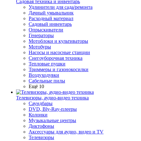
Садовая техника и инвентарь
Удлинители для сада/ремонта
Дачный умывальник
Расходный материал
Садовый инвентарь
Опрыскиватели
Генераторы
Мотоблоки и культиваторы
Мотобуры
Насосы и насосные станции
Снегоуборочная техника
Тепловые пушки
Триммеры и газонокосилки
Воздуходувки
Сабельные пилы
Ещё 10
Телевизоры, аудио-видео техника
Саундбары
DVD, Bly-Ray-плееры
Колонки
Музыкальные центры
Диктофоны
Аксессуары для аудио, видео и TV
Телевизоры