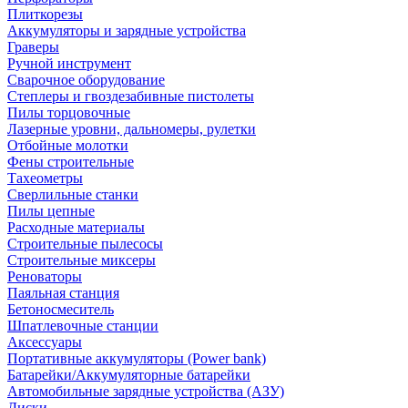
Плиткорезы
Аккумуляторы и зарядные устройства
Граверы
Ручной инструмент
Сварочное оборудование
Степлеры и гвоздезабивные пистолеты
Пилы торцовочные
Лазерные уровни, дальномеры, рулетки
Отбойные молотки
Фены строительные
Тахеометры
Сверлильные станки
Пилы цепные
Расходные материалы
Строительные пылесосы
Строительные миксеры
Реноваторы
Паяльная станция
Бетоносмеситель
Шпатлевочные станции
Аксессуары
Портативные аккумуляторы (Power bank)
Батарейки/Аккумуляторные батарейки
Автомобильные зарядные устройства (АЗУ)
Диски