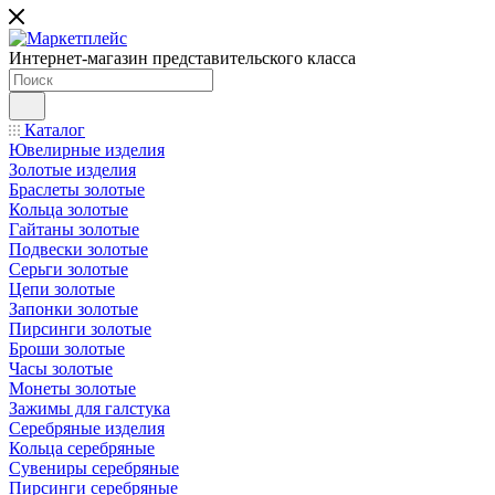
Интернет-магазин представительского класса
Каталог
Ювелирные изделия
Золотые изделия
Браслеты золотые
Кольца золотые
Гайтаны золотые
Подвески золотые
Серьги золотые
Цепи золотые
Запонки золотые
Пирсинги золотые
Броши золотые
Часы золотые
Монеты золотые
Зажимы для галстука
Серебряные изделия
Кольца серебряные
Сувениры серебряные
Пирсинги серебряные