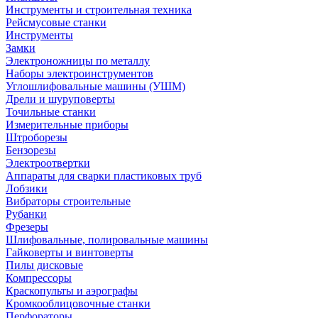
Инструменты и строительная техника
Рейсмусовые станки
Инструменты
Замки
Электроножницы по металлу
Наборы электроинструментов
Углошлифовальные машины (УШМ)
Дрели и шуруповерты
Точильные станки
Измерительные приборы
Штроборезы
Бензорезы
Электроотвертки
Аппараты для сварки пластиковых труб
Лобзики
Вибраторы строительные
Рубанки
Фрезеры
Шлифовальные, полировальные машины
Гайковерты и винтоверты
Пилы дисковые
Компрессоры
Краскопульты и аэрографы
Кромкооблицовочные станки
Перфораторы