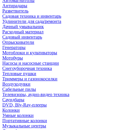
Автомагнитолы
Антирадары
Разветвитель
Садовая техника и инвентарь
Удлинители для сада/ремонта
Дачный умывальник
Расходный материал
Садовый инвентарь
Опрыскиватели
Генераторы
Мотоблоки и культиваторы
Мотобуры
Насосы и насосные станции
Снегоуборочная техника
Тепловые пушки
Триммеры и газонокосилки
Воздуходувки
Сабельные пилы
Телевизоры, аудио-видео техника
Саундбары
DVD, Bly-Ray-плееры
Колонки
Умные колонки
Портативные колонки
Музыкальные центры