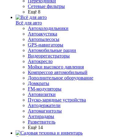
Переходники
Сетевые фильтры
Ещё 8
Всё для авто
Автохолодильники
Автоакустика
Автопылесосы
GPS-навигаторы
Автомобильные рации
Видеорегистраторы
Автокресло
Мойки высокого давления
Компрессор автомобильный
Дополнительное оборудование
Домкраты
FM-модуляторы
Автовизитки
Пуско-зарядные устройства
Автодержатели
Автомагнитолы
Антирадары
Разветвитель
Ещё 14