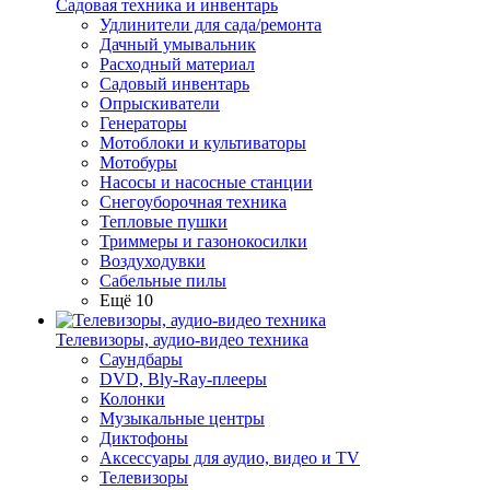
Садовая техника и инвентарь
Удлинители для сада/ремонта
Дачный умывальник
Расходный материал
Садовый инвентарь
Опрыскиватели
Генераторы
Мотоблоки и культиваторы
Мотобуры
Насосы и насосные станции
Снегоуборочная техника
Тепловые пушки
Триммеры и газонокосилки
Воздуходувки
Сабельные пилы
Ещё 10
Телевизоры, аудио-видео техника
Саундбары
DVD, Bly-Ray-плееры
Колонки
Музыкальные центры
Диктофоны
Аксессуары для аудио, видео и TV
Телевизоры