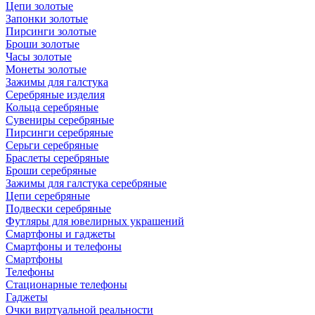
Цепи золотые
Запонки золотые
Пирсинги золотые
Броши золотые
Часы золотые
Монеты золотые
Зажимы для галстука
Серебряные изделия
Кольца серебряные
Сувениры серебряные
Пирсинги серебряные
Серьги серебряные
Браслеты серебряные
Броши серебряные
Зажимы для галстука серебряные
Цепи серебряные
Подвески серебряные
Футляры для ювелирных украшений
Смартфоны и гаджеты
Смартфоны и телефоны
Смартфоны
Телефоны
Стационарные телефоны
Гаджеты
Очки виртуальной реальности