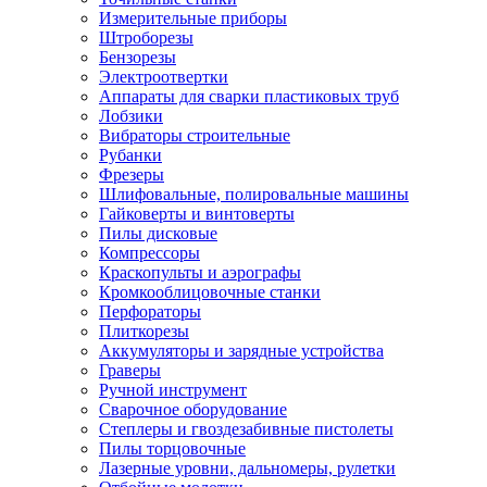
Измерительные приборы
Штроборезы
Бензорезы
Электроотвертки
Аппараты для сварки пластиковых труб
Лобзики
Вибраторы строительные
Рубанки
Фрезеры
Шлифовальные, полировальные машины
Гайковерты и винтоверты
Пилы дисковые
Компрессоры
Краскопульты и аэрографы
Кромкооблицовочные станки
Перфораторы
Плиткорезы
Аккумуляторы и зарядные устройства
Граверы
Ручной инструмент
Сварочное оборудование
Степлеры и гвоздезабивные пистолеты
Пилы торцовочные
Лазерные уровни, дальномеры, рулетки