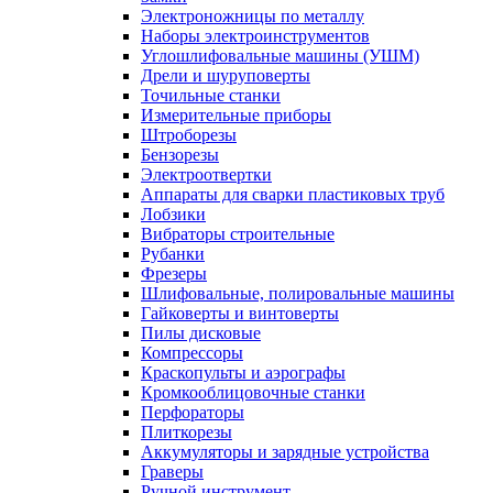
Электроножницы по металлу
Наборы электроинструментов
Углошлифовальные машины (УШМ)
Дрели и шуруповерты
Точильные станки
Измерительные приборы
Штроборезы
Бензорезы
Электроотвертки
Аппараты для сварки пластиковых труб
Лобзики
Вибраторы строительные
Рубанки
Фрезеры
Шлифовальные, полировальные машины
Гайковерты и винтоверты
Пилы дисковые
Компрессоры
Краскопульты и аэрографы
Кромкооблицовочные станки
Перфораторы
Плиткорезы
Аккумуляторы и зарядные устройства
Граверы
Ручной инструмент