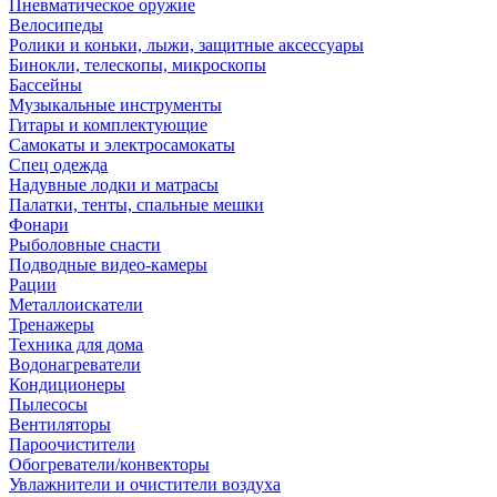
Пневматическое оружие
Велосипеды
Ролики и коньки, лыжи, защитные аксессуары
Бинокли, телескопы, микроскопы
Бассейны
Музыкальные инструменты
Гитары и комплектующие
Самокаты и электросамокаты
Спец одежда
Надувные лодки и матрасы
Палатки, тенты, спальные мешки
Фонари
Рыболовные снасти
Подводные видео-камеры
Рации
Металлоискатели
Тренажеры
Техника для дома
Водонагреватели
Кондиционеры
Пылесосы
Вентиляторы
Пароочистители
Обогреватели/конвекторы
Увлажнители и очистители воздуха