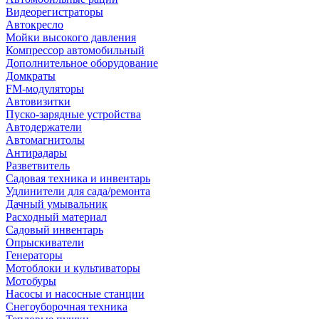
Видеорегистраторы
Автокресло
Мойки высокого давления
Компрессор автомобильный
Дополнительное оборудование
Домкраты
FM-модуляторы
Автовизитки
Пуско-зарядные устройства
Автодержатели
Автомагнитолы
Антирадары
Разветвитель
Садовая техника и инвентарь
Удлинители для сада/ремонта
Дачный умывальник
Расходный материал
Садовый инвентарь
Опрыскиватели
Генераторы
Мотоблоки и культиваторы
Мотобуры
Насосы и насосные станции
Снегоуборочная техника