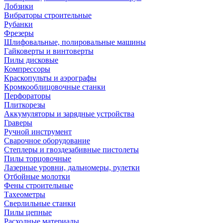
Лобзики
Вибраторы строительные
Рубанки
Фрезеры
Шлифовальные, полировальные машины
Гайковерты и винтоверты
Пилы дисковые
Компрессоры
Краскопульты и аэрографы
Кромкооблицовочные станки
Перфораторы
Плиткорезы
Аккумуляторы и зарядные устройства
Граверы
Ручной инструмент
Сварочное оборудование
Степлеры и гвоздезабивные пистолеты
Пилы торцовочные
Лазерные уровни, дальномеры, рулетки
Отбойные молотки
Фены строительные
Тахеометры
Сверлильные станки
Пилы цепные
Расходные материалы