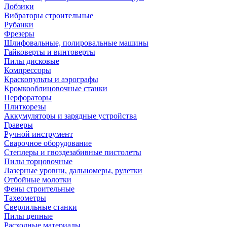
Лобзики
Вибраторы строительные
Рубанки
Фрезеры
Шлифовальные, полировальные машины
Гайковерты и винтоверты
Пилы дисковые
Компрессоры
Краскопульты и аэрографы
Кромкооблицовочные станки
Перфораторы
Плиткорезы
Аккумуляторы и зарядные устройства
Граверы
Ручной инструмент
Сварочное оборудование
Степлеры и гвоздезабивные пистолеты
Пилы торцовочные
Лазерные уровни, дальномеры, рулетки
Отбойные молотки
Фены строительные
Тахеометры
Сверлильные станки
Пилы цепные
Расходные материалы