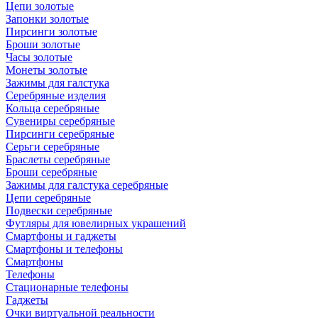
Цепи золотые
Запонки золотые
Пирсинги золотые
Броши золотые
Часы золотые
Монеты золотые
Зажимы для галстука
Серебряные изделия
Кольца серебряные
Сувениры серебряные
Пирсинги серебряные
Серьги серебряные
Браслеты серебряные
Броши серебряные
Зажимы для галстука серебряные
Цепи серебряные
Подвески серебряные
Футляры для ювелирных украшений
Смартфоны и гаджеты
Смартфоны и телефоны
Смартфоны
Телефоны
Стационарные телефоны
Гаджеты
Очки виртуальной реальности