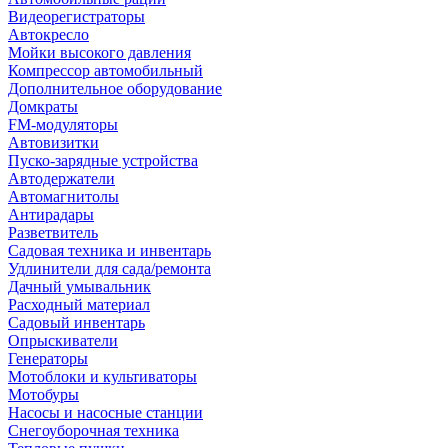
Видеорегистраторы
Автокресло
Мойки высокого давления
Компрессор автомобильный
Дополнительное оборудование
Домкраты
FM-модуляторы
Автовизитки
Пуско-зарядные устройства
Автодержатели
Автомагнитолы
Антирадары
Разветвитель
Садовая техника и инвентарь
Удлинители для сада/ремонта
Дачный умывальник
Расходный материал
Садовый инвентарь
Опрыскиватели
Генераторы
Мотоблоки и культиваторы
Мотобуры
Насосы и насосные станции
Снегоуборочная техника