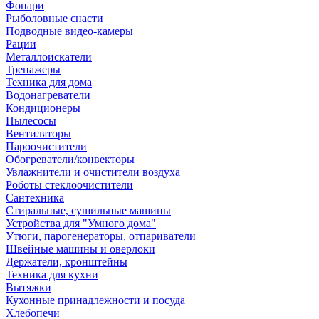
Фонари
Рыболовные снасти
Подводные видео-камеры
Рации
Металлоискатели
Тренажеры
Техника для дома
Водонагреватели
Кондиционеры
Пылесосы
Вентиляторы
Пароочистители
Обогреватели/конвекторы
Увлажнители и очистители воздуха
Роботы стеклоочистители
Сантехника
Стиральные, сушильные машины
Устройства для "Умного дома"
Утюги, парогенераторы, отпариватели
Швейные машины и оверлоки
Держатели, кронштейны
Техника для кухни
Вытяжки
Кухонные принадлежности и посуда
Хлебопечи