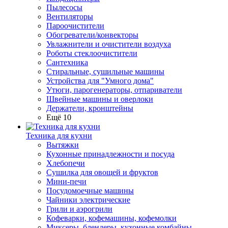
Пылесосы
Вентиляторы
Пароочистители
Обогреватели/конвекторы
Увлажнители и очистители воздуха
Роботы стеклоочистители
Сантехника
Стиральные, сушильные машины
Устройства для "Умного дома"
Утюги, парогенераторы, отпариватели
Швейные машины и оверлоки
Держатели, кронштейны
Ещё 10
Техника для кухни
Вытяжки
Кухонные принадлежности и посуда
Хлебопечи
Сушилка для овощей и фруктов
Мини-печи
Посудомоечные машины
Чайники электрические
Грили и аэрогрили
Кофеварки, кофемашины, кофемолки
Миксеры, блендеры, кухонные комбайны