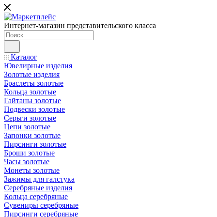
Интернет-магазин представительского класса
Каталог
Ювелирные изделия
Золотые изделия
Браслеты золотые
Кольца золотые
Гайтаны золотые
Подвески золотые
Серьги золотые
Цепи золотые
Запонки золотые
Пирсинги золотые
Броши золотые
Часы золотые
Монеты золотые
Зажимы для галстука
Серебряные изделия
Кольца серебряные
Сувениры серебряные
Пирсинги серебряные