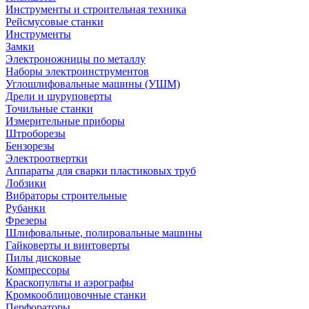
Инструменты и строительная техника
Рейсмусовые станки
Инструменты
Замки
Электроножницы по металлу
Наборы электроинструментов
Углошлифовальные машины (УШМ)
Дрели и шуруповерты
Точильные станки
Измерительные приборы
Штроборезы
Бензорезы
Электроотвертки
Аппараты для сварки пластиковых труб
Лобзики
Вибраторы строительные
Рубанки
Фрезеры
Шлифовальные, полировальные машины
Гайковерты и винтоверты
Пилы дисковые
Компрессоры
Краскопульты и аэрографы
Кромкооблицовочные станки
Перфораторы