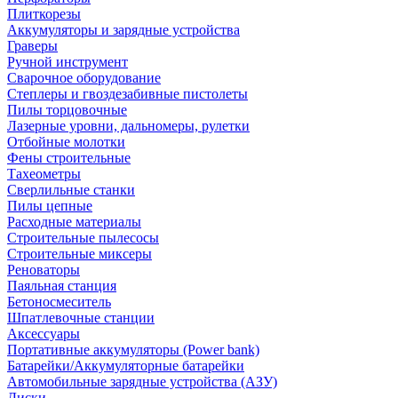
Плиткорезы
Аккумуляторы и зарядные устройства
Граверы
Ручной инструмент
Сварочное оборудование
Степлеры и гвоздезабивные пистолеты
Пилы торцовочные
Лазерные уровни, дальномеры, рулетки
Отбойные молотки
Фены строительные
Тахеометры
Сверлильные станки
Пилы цепные
Расходные материалы
Строительные пылесосы
Строительные миксеры
Реноваторы
Паяльная станция
Бетоносмеситель
Шпатлевочные станции
Аксессуары
Портативные аккумуляторы (Power bank)
Батарейки/Аккумуляторные батарейки
Автомобильные зарядные устройства (АЗУ)
Диски