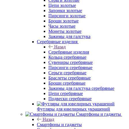
Серьги золотые
Цепи золотые
Запонки золотые
Пирсинги золотые
Броши золотые
Часы золотые
Монеты золотые
Зажимы для галстука
Серебряные изделия
Назад
Серебряные изделия
Кольца серебряные
Сувениры серебряные
Пирсинги серебряные
Серьги серебряные
Браслеты серебряные
Броши серебряные
Зажимы для галстука серебряные
Цепи серебряные
Подвески серебряные
Футляры для ювелирных украшений
Смартфоны и гаджеты
Назад
Смартфоны и гаджеты