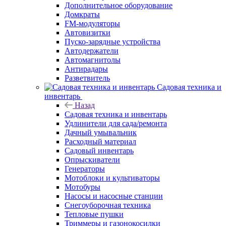
Дополнительное оборудование
Домкраты
FM-модуляторы
Автовизитки
Пуско-зарядные устройства
Автодержатели
Автомагнитолы
Антирадары
Разветвитель
Садовая техника и
инвентарь
Назад
Садовая техника и инвентарь
Удлинители для сада/ремонта
Дачный умывальник
Расходный материал
Садовый инвентарь
Опрыскиватели
Генераторы
Мотоблоки и культиваторы
Мотобуры
Насосы и насосные станции
Снегоуборочная техника
Тепловые пушки
Триммеры и газонокосилки