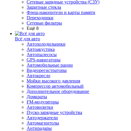
Сетевые зарядные устройства (СЗУ)
Защитные стекла
Флеш-накопители и карты памяти
Переходники
Сетевые фильтры
Ещё 8
Всё для авто
Автохолодильники
Автоакустика
Автопылесосы
GPS-навигаторы
Автомобильные рации
Видеорегистраторы
Автокресло
Мойки высокого давления
Компрессор автомобильный
Дополнительное оборудование
Домкраты
FM-модуляторы
Автовизитки
Пуско-зарядные устройства
Автодержатели
Автомагнитолы
Антирадары