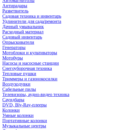
Автомагнитолы
Антирадары
Разветвитель
Садовая техника и инвентарь
Удлинители для сада/ремонта
Дачный умывальник
Расходный материал
Садовый инвентарь
Опрыскиватели
Генераторы
Мотоблоки и культиваторы
Мотобуры
Насосы и насосные станции
Снегоуборочная техника
Тепловые пушки
Триммеры и газонокосилки
Воздуходувки
Сабельные пилы
Телевизоры, аудио-видео техника
Саундбары
DVD, Bly-Ray-плееры
Колонки
Умные колонки
Портативные колонки
Музыкальные центры