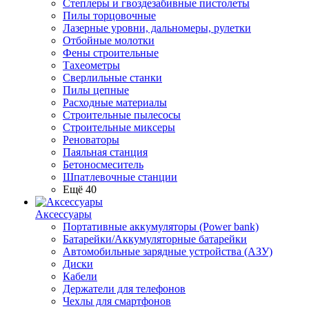
Степлеры и гвоздезабивные пистолеты
Пилы торцовочные
Лазерные уровни, дальномеры, рулетки
Отбойные молотки
Фены строительные
Тахеометры
Сверлильные станки
Пилы цепные
Расходные материалы
Строительные пылесосы
Строительные миксеры
Реноваторы
Паяльная станция
Бетоносмеситель
Шпатлевочные станции
Ещё 40
Аксессуары
Портативные аккумуляторы (Power bank)
Батарейки/Аккумуляторные батарейки
Автомобильные зарядные устройства (АЗУ)
Диски
Кабели
Держатели для телефонов
Чехлы для смартфонов