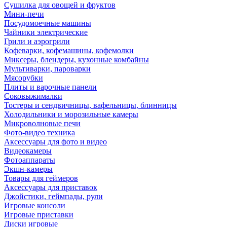
Сушилка для овощей и фруктов
Мини-печи
Посудомоечные машины
Чайники электрические
Грили и аэрогрили
Кофеварки, кофемашины, кофемолки
Миксеры, блендеры, кухонные комбайны
Мультиварки, пароварки
Мясорубки
Плиты и варочные панели
Соковыжималки
Тостеры и сендвичницы, вафельницы, блинницы
Холодильники и морозильные камеры
Микроволновые печи
Фото-видео техника
Аксессуары для фото и видео
Видеокамеры
Фотоаппараты
Экшн-камеры
Товары для геймеров
Аксессуары для приставок
Джойстики, геймпады, рули
Игровые консоли
Игровые приставки
Диски игровые