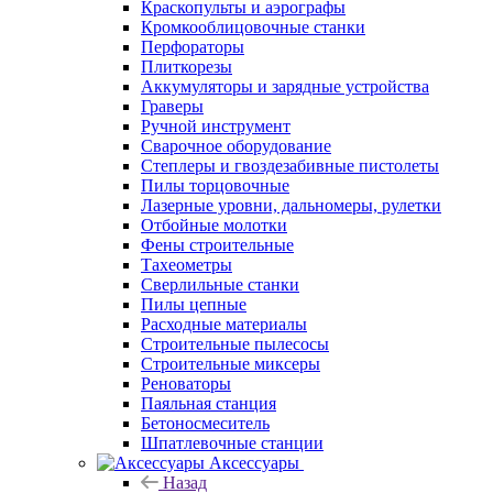
Краскопульты и аэрографы
Кромкооблицовочные станки
Перфораторы
Плиткорезы
Аккумуляторы и зарядные устройства
Граверы
Ручной инструмент
Сварочное оборудование
Степлеры и гвоздезабивные пистолеты
Пилы торцовочные
Лазерные уровни, дальномеры, рулетки
Отбойные молотки
Фены строительные
Тахеометры
Сверлильные станки
Пилы цепные
Расходные материалы
Строительные пылесосы
Строительные миксеры
Реноваторы
Паяльная станция
Бетоносмеситель
Шпатлевочные станции
Аксессуары
Назад