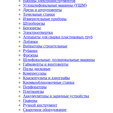
Наборы электроинструментов
Углошлифовальные машины (УШМ)
Дрели и шуруповерты
Точильные станки
Измерительные приборы
Штроборезы
Бензорезы
Электроотвертки
Аппараты для сварки пластиковых труб
Лобзики
Вибраторы строительные
Рубанки
Фрезеры
Шлифовальные, полировальные машины
Гайковерты и винтоверты
Пилы дисковые
Компрессоры
Краскопульты и аэрографы
Кромкооблицовочные станки
Перфораторы
Плиткорезы
Аккумуляторы и зарядные устройства
Граверы
Ручной инструмент
Сварочное оборудование