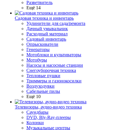
Разветвитель
Ещё 14
Садовая техника и инвентарь
Удлинители для сада/ремонта
Дачный умывальник
Расходный материал
Садовый инвентарь
Опрыскиватели
Генераторы
Мотоблоки и культиваторы
Мотобуры
Насосы и насосные станции
Снегоуборочная техника
Тепловые пушки
Триммеры и газонокосилки
Воздуходувки
Сабельные пилы
Ещё 10
Телевизоры, аудио-видео техника
Саундбары
DVD, Bly-Ray-плееры
Колонки
Музыкальные центры