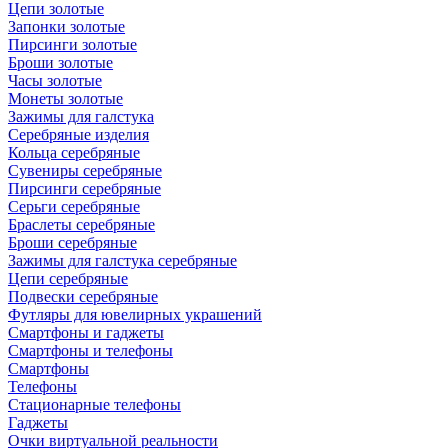
Цепи золотые
Запонки золотые
Пирсинги золотые
Броши золотые
Часы золотые
Монеты золотые
Зажимы для галстука
Серебряные изделия
Кольца серебряные
Сувениры серебряные
Пирсинги серебряные
Серьги серебряные
Браслеты серебряные
Броши серебряные
Зажимы для галстука серебряные
Цепи серебряные
Подвески серебряные
Футляры для ювелирных украшений
Смартфоны и гаджеты
Смартфоны и телефоны
Смартфоны
Телефоны
Стационарные телефоны
Гаджеты
Очки виртуальной реальности