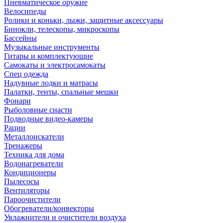
Пневматическое оружие
Велосипеды
Ролики и коньки, лыжи, защитные аксессуары
Бинокли, телескопы, микроскопы
Бассейны
Музыкальные инструменты
Гитары и комплектующие
Самокаты и электросамокаты
Спец одежда
Надувные лодки и матрасы
Палатки, тенты, спальные мешки
Фонари
Рыболовные снасти
Подводные видео-камеры
Рации
Металлоискатели
Тренажеры
Техника для дома
Водонагреватели
Кондиционеры
Пылесосы
Вентиляторы
Пароочистители
Обогреватели/конвекторы
Увлажнители и очистители воздуха