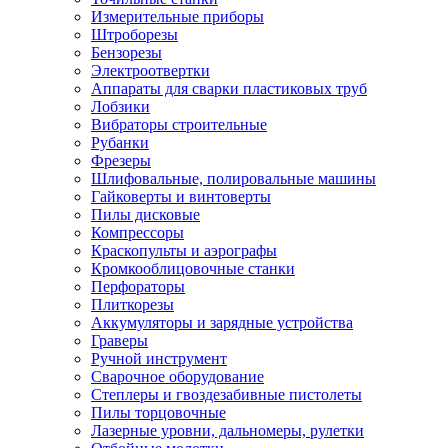
Измерительные приборы
Штроборезы
Бензорезы
Электроотвертки
Аппараты для сварки пластиковых труб
Лобзики
Вибраторы строительные
Рубанки
Фрезеры
Шлифовальные, полировальные машины
Гайковерты и винтоверты
Пилы дисковые
Компрессоры
Краскопульты и аэрографы
Кромкооблицовочные станки
Перфораторы
Плиткорезы
Аккумуляторы и зарядные устройства
Граверы
Ручной инструмент
Сварочное оборудование
Степлеры и гвоздезабивные пистолеты
Пилы торцовочные
Лазерные уровни, дальномеры, рулетки