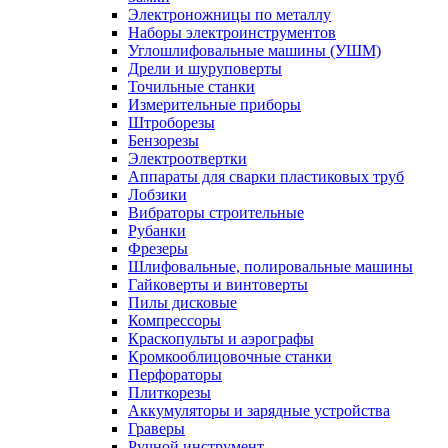
Электроножницы по металлу
Наборы электроинструментов
Углошлифовальные машины (УШМ)
Дрели и шуруповерты
Точильные станки
Измерительные приборы
Штроборезы
Бензорезы
Электроотвертки
Аппараты для сварки пластиковых труб
Лобзики
Вибраторы строительные
Рубанки
Фрезеры
Шлифовальные, полировальные машины
Гайковерты и винтоверты
Пилы дисковые
Компрессоры
Краскопульты и аэрографы
Кромкооблицовочные станки
Перфораторы
Плиткорезы
Аккумуляторы и зарядные устройства
Граверы
Ручной инструмент