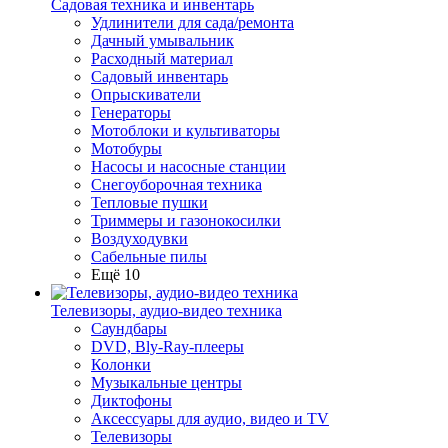
Садовая техника и инвентарь
Удлинители для сада/ремонта
Дачный умывальник
Расходный материал
Садовый инвентарь
Опрыскиватели
Генераторы
Мотоблоки и культиваторы
Мотобуры
Насосы и насосные станции
Снегоуборочная техника
Тепловые пушки
Триммеры и газонокосилки
Воздуходувки
Сабельные пилы
Ещё 10
Телевизоры, аудио-видео техника
Саундбары
DVD, Bly-Ray-плееры
Колонки
Музыкальные центры
Диктофоны
Аксессуары для аудио, видео и TV
Телевизоры