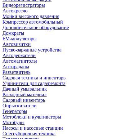
Видеорегистраторы
Автокресло
Мойки высокого давления
Компрессор автомобильный
Дополнительное оборудование
Домкраты
FM-модуляторы
Автовизитки
Пуско-зарядные устройства
Автодержатели
Автомагнитолы
Антирадары
Разветвитель
Садовая техника и инвентарь
Удлинители для сада/ремонта
Дачный умывальник
Расходный материал
Садовый инвентарь
Опрыскиватели
Генераторы
Мотоблоки и культиваторы
Мотобуры
Насосы и насосные станции
Снегоуборочная техника