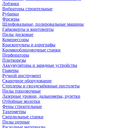
Лобзики
Вибраторы строительные
Рубанки
Фрезеры
Шлифовальные, полировальные машины
Гайковерты и винтоверты
Пилы дисковые
Компрессоры
Краскопульты и аэрографы
Кромкооблицовочные станки
Перфораторы
Плиткорезы
Аккумуляторы и зарядные устройства
Граверы
Ручной инструмент
Сварочное оборудование
Степлеры и гвоздезабивные пистолеты
Пилы торцовочные
Лазерные уровни, дальномеры, рулетки
Отбойные молотки
Фены строительные
Тахеометры
Сверлильные станки
Пилы цепные
Расходные материалы