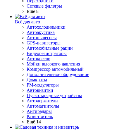
Переходники
Сетевые фильтры
Ещё 8
Всё для авто
Автохолодильники
Автоакустика
Автопылесосы
GPS-навигаторы
Автомобильные рации
Видеорегистраторы
Автокресло
Мойки высокого давления
Компрессор автомобильный
Дополнительное оборудование
Домкраты
FM-модуляторы
Автовизитки
Пуско-зарядные устройства
Автодержатели
Автомагнитолы
Антирадары
Разветвитель
Ещё 14