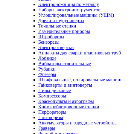
Электроножницы по металлу
Наборы электроинструментов
Углошлифовальные машины (УШМ)
Дрели и шуруповерты
Точильные станки
Измерительные приборы
Штроборезы
Бензорезы
Электроотвертки
Аппараты для сварки пластиковых труб
Лобзики
Вибраторы строительные
Рубанки
Фрезеры
Шлифовальные, полировальные машины
Гайковерты и винтоверты
Пилы дисковые
Компрессоры
Краскопульты и аэрографы
Кромкооблицовочные станки
Перфораторы
Плиткорезы
Аккумуляторы и зарядные устройства
Граверы
Ручной инструмент