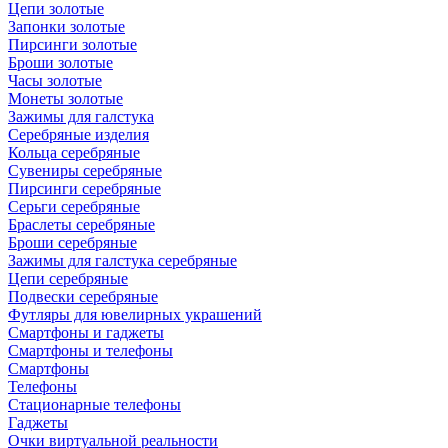
Цепи золотые
Запонки золотые
Пирсинги золотые
Броши золотые
Часы золотые
Монеты золотые
Зажимы для галстука
Серебряные изделия
Кольца серебряные
Сувениры серебряные
Пирсинги серебряные
Серьги серебряные
Браслеты серебряные
Броши серебряные
Зажимы для галстука серебряные
Цепи серебряные
Подвески серебряные
Футляры для ювелирных украшений
Смартфоны и гаджеты
Смартфоны и телефоны
Смартфоны
Телефоны
Стационарные телефоны
Гаджеты
Очки виртуальной реальности