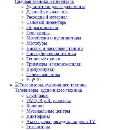
Садовая техника и инвентарь
Удлинители для сада/ремонта
Дачный умывальник
Расходный материал
Садовый инвентарь
Опрыскиватели
Генераторы
Мотоблоки и культиваторы
Мотобуры
Насосы и насосные станции
Снегоуборочная техника
Тепловые пушки
Триммеры и газонокосилки
Воздуходувки
Сабельные пилы
Ещё 10
Телевизоры, аудио-видео техника
Саундбары
DVD, Bly-Ray-плееры
Колонки
Музыкальные центры
Диктофоны
Аксессуары для аудио, видео и TV
Телевизоры