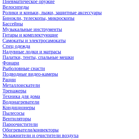
Пневматическое оружие
Велосипеды
Ролики и коньки, лыжи, защитные аксессуары
Бинокли, телескопы, микроскопы
Бассейны
Музыкальные инструменты
Гитары и комплектующие
Самокаты и электросамокаты
Спец одежда
Надувные лодки и матрасы
Палатки, тенты, спальные мешки
Фонари
Рыболовные снасти
Подводные видео-камеры
Рации
Металлоискатели
Тренажеры
Техника для дома
Водонагреватели
Кондиционеры
Пылесосы
Вентиляторы
Пароочистители
Обогреватели/конвекторы
Увлажнители и очистители воздуха