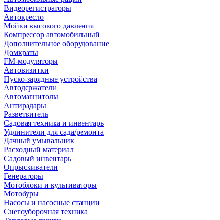
Видеорегистраторы
Автокресло
Мойки высокого давления
Компрессор автомобильный
Дополнительное оборудование
Домкраты
FM-модуляторы
Автовизитки
Пуско-зарядные устройства
Автодержатели
Автомагнитолы
Антирадары
Разветвитель
Садовая техника и инвентарь
Удлинители для сада/ремонта
Дачный умывальник
Расходный материал
Садовый инвентарь
Опрыскиватели
Генераторы
Мотоблоки и культиваторы
Мотобуры
Насосы и насосные станции
Снегоуборочная техника