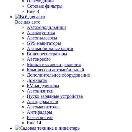
Переходники
Сетевые фильтры
Ещё 8
Всё для авто
Автохолодильники
Автоакустика
Автопылесосы
GPS-навигаторы
Автомобильные рации
Видеорегистраторы
Автокресло
Мойки высокого давления
Компрессор автомобильный
Дополнительное оборудование
Домкраты
FM-модуляторы
Автовизитки
Пуско-зарядные устройства
Автодержатели
Автомагнитолы
Антирадары
Разветвитель
Ещё 14