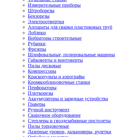
Измерительные приборы
Штроборезы
Бензорезы
Электроотвертки
Аппараты для сварки пластиковых труб
Лобзики
Вибраторы строительные
Рубанки
Фрезеры
Шлифовальные, полировальные машины
Гайковерты и винтоверты
Пилы дисковые
Компрессоры
Краскопульты и аэрографы
Кромкооблицовочные станки
Перфораторы
Плиткорезы
Аккумуляторы и зарядные устройства
Граверы
Ручной инструмент
Сварочное оборудование
Степлеры и гвоздезабивные пистолеты
Пилы торцовочные
Лазерные уровни, дальномеры, рулетки