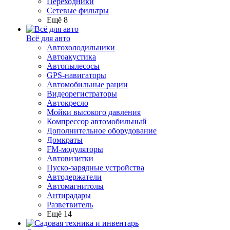
Переходники
Сетевые фильтры
Ещё 8
Всё для авто
Автохолодильники
Автоакустика
Автопылесосы
GPS-навигаторы
Автомобильные рации
Видеорегистраторы
Автокресло
Мойки высокого давления
Компрессор автомобильный
Дополнительное оборудование
Домкраты
FM-модуляторы
Автовизитки
Пуско-зарядные устройства
Автодержатели
Автомагнитолы
Антирадары
Разветвитель
Ещё 14