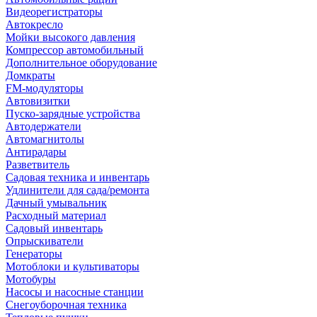
Видеорегистраторы
Автокресло
Мойки высокого давления
Компрессор автомобильный
Дополнительное оборудование
Домкраты
FM-модуляторы
Автовизитки
Пуско-зарядные устройства
Автодержатели
Автомагнитолы
Антирадары
Разветвитель
Садовая техника и инвентарь
Удлинители для сада/ремонта
Дачный умывальник
Расходный материал
Садовый инвентарь
Опрыскиватели
Генераторы
Мотоблоки и культиваторы
Мотобуры
Насосы и насосные станции
Снегоуборочная техника