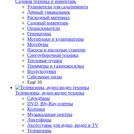
Садовая техника и инвентарь
Удлинители для сада/ремонта
Дачный умывальник
Расходный материал
Садовый инвентарь
Опрыскиватели
Генераторы
Мотоблоки и культиваторы
Мотобуры
Насосы и насосные станции
Снегоуборочная техника
Тепловые пушки
Триммеры и газонокосилки
Воздуходувки
Сабельные пилы
Ещё 10
Телевизоры, аудио-видео техника
Саундбары
DVD, Bly-Ray-плееры
Колонки
Музыкальные центры
Диктофоны
Аксессуары для аудио, видео и TV
Телевизоры