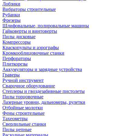
Лобзики
Вибраторы строительные
Рубанки
Фрезеры
Шлифовальные, полировальные машины
Гайковерты и винтоверты
Пилы дисковые
Компрессоры
Краскопульты и аэрографы
Кромкооблицовочные станки
Перфораторы
Плиткорезы
Аккумуляторы и зарядные устройства
Граверы
Ручной инструмент
Сварочное оборудование
Степлеры и гвоздезабивные пистолеты
Пилы торцовочные
Лазерные уровни, дальномеры, рулетки
Отбойные молотки
Фены строительные
Тахеометры
Сверлильные станки
Пилы цепные
Расходные материалы