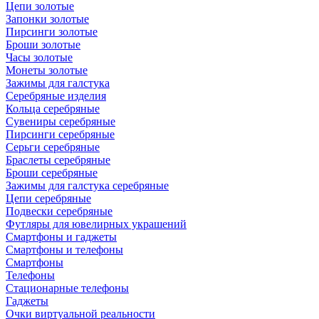
Цепи золотые
Запонки золотые
Пирсинги золотые
Броши золотые
Часы золотые
Монеты золотые
Зажимы для галстука
Серебряные изделия
Кольца серебряные
Сувениры серебряные
Пирсинги серебряные
Серьги серебряные
Браслеты серебряные
Броши серебряные
Зажимы для галстука серебряные
Цепи серебряные
Подвески серебряные
Футляры для ювелирных украшений
Смартфоны и гаджеты
Смартфоны и телефоны
Смартфоны
Телефоны
Стационарные телефоны
Гаджеты
Очки виртуальной реальности