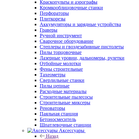
Краскопульты и аэрографы
Кромкооблицовочные станки
Перфораторы
Плиткорезы
Аккумуляторы и зарядные устройства
Граверы
Ручной инструмент
Сварочное оборудование
Степлеры и гвоздезабивные пистолеты
Пилы торцовочные
Лазерные уровни, дальномеры, рулетки
Отбойные молотки
Фены строительные
Тахеометры
Сверлильные станки
Пилы цепные
Расходные материалы
Строительные пылесосы
Строительные миксеры
Реноваторы
Паяльная станция
Бетоносмеситель
Шпатлевочные станции
Аксессуары
Назад