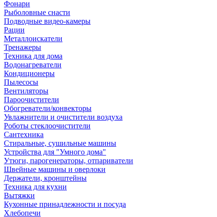
Фонари
Рыболовные снасти
Подводные видео-камеры
Рации
Металлоискатели
Тренажеры
Техника для дома
Водонагреватели
Кондиционеры
Пылесосы
Вентиляторы
Пароочистители
Обогреватели/конвекторы
Увлажнители и очистители воздуха
Роботы стеклоочистители
Сантехника
Стиральные, сушильные машины
Устройства для "Умного дома"
Утюги, парогенераторы, отпариватели
Швейные машины и оверлоки
Держатели, кронштейны
Техника для кухни
Вытяжки
Кухонные принадлежности и посуда
Хлебопечи