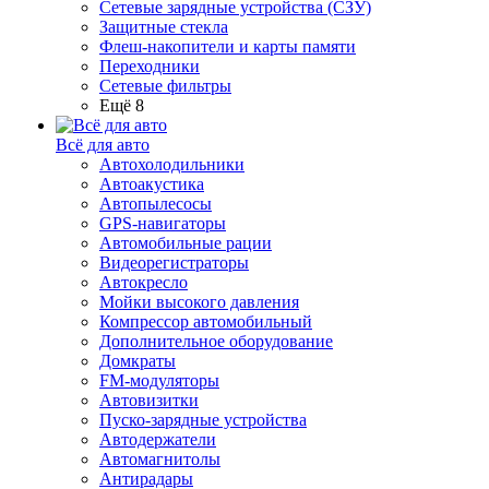
Сетевые зарядные устройства (СЗУ)
Защитные стекла
Флеш-накопители и карты памяти
Переходники
Сетевые фильтры
Ещё 8
Всё для авто
Автохолодильники
Автоакустика
Автопылесосы
GPS-навигаторы
Автомобильные рации
Видеорегистраторы
Автокресло
Мойки высокого давления
Компрессор автомобильный
Дополнительное оборудование
Домкраты
FM-модуляторы
Автовизитки
Пуско-зарядные устройства
Автодержатели
Автомагнитолы
Антирадары