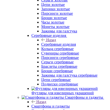
Серьги золотые
Цепи золотые
Запонки золотые
Пирсинги золотые
Броши золотые
Часы золотые
Монеты золотые
Зажимы для галстука
Серебряные изделия
Назад
Серебряные изделия
Кольца серебряные
Сувениры серебряные
Пирсинги серебряные
Серьги серебряные
Браслеты серебряные
Броши серебряные
Зажимы для галстука серебряные
Цепи серебряные
Подвески серебряные
Футляры для ювелирных украшений
Смартфоны и гаджеты
Назад
Смартфоны и гаджеты