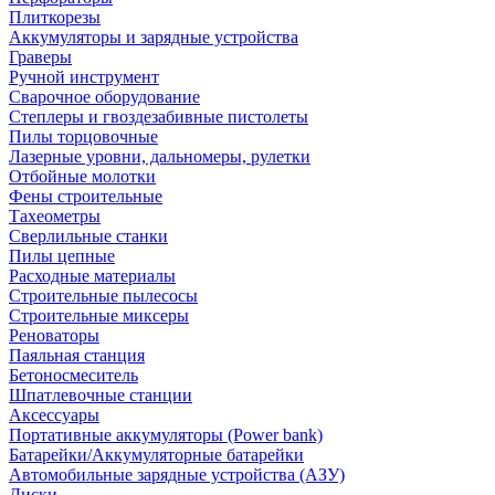
Плиткорезы
Аккумуляторы и зарядные устройства
Граверы
Ручной инструмент
Сварочное оборудование
Степлеры и гвоздезабивные пистолеты
Пилы торцовочные
Лазерные уровни, дальномеры, рулетки
Отбойные молотки
Фены строительные
Тахеометры
Сверлильные станки
Пилы цепные
Расходные материалы
Строительные пылесосы
Строительные миксеры
Реноваторы
Паяльная станция
Бетоносмеситель
Шпатлевочные станции
Аксессуары
Портативные аккумуляторы (Power bank)
Батарейки/Аккумуляторные батарейки
Автомобильные зарядные устройства (АЗУ)
Диски