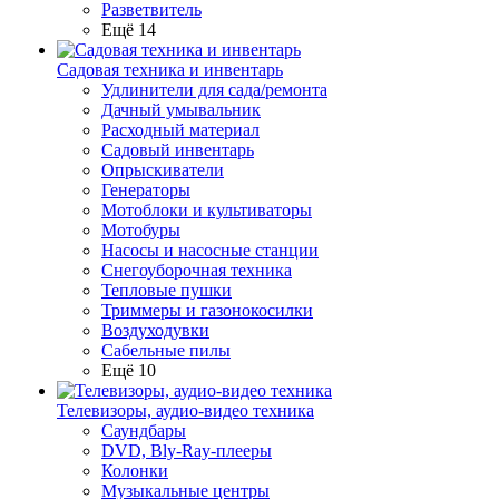
Разветвитель
Ещё 14
Садовая техника и инвентарь
Удлинители для сада/ремонта
Дачный умывальник
Расходный материал
Садовый инвентарь
Опрыскиватели
Генераторы
Мотоблоки и культиваторы
Мотобуры
Насосы и насосные станции
Снегоуборочная техника
Тепловые пушки
Триммеры и газонокосилки
Воздуходувки
Сабельные пилы
Ещё 10
Телевизоры, аудио-видео техника
Саундбары
DVD, Bly-Ray-плееры
Колонки
Музыкальные центры