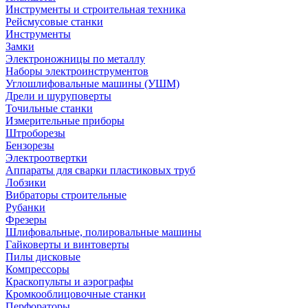
Инструменты и строительная техника
Рейсмусовые станки
Инструменты
Замки
Электроножницы по металлу
Наборы электроинструментов
Углошлифовальные машины (УШМ)
Дрели и шуруповерты
Точильные станки
Измерительные приборы
Штроборезы
Бензорезы
Электроотвертки
Аппараты для сварки пластиковых труб
Лобзики
Вибраторы строительные
Рубанки
Фрезеры
Шлифовальные, полировальные машины
Гайковерты и винтоверты
Пилы дисковые
Компрессоры
Краскопульты и аэрографы
Кромкооблицовочные станки
Перфораторы