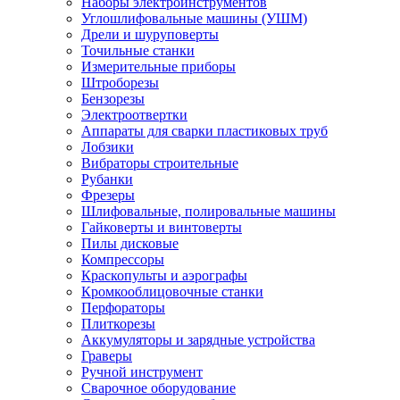
Наборы электроинструментов
Углошлифовальные машины (УШМ)
Дрели и шуруповерты
Точильные станки
Измерительные приборы
Штроборезы
Бензорезы
Электроотвертки
Аппараты для сварки пластиковых труб
Лобзики
Вибраторы строительные
Рубанки
Фрезеры
Шлифовальные, полировальные машины
Гайковерты и винтоверты
Пилы дисковые
Компрессоры
Краскопульты и аэрографы
Кромкооблицовочные станки
Перфораторы
Плиткорезы
Аккумуляторы и зарядные устройства
Граверы
Ручной инструмент
Сварочное оборудование