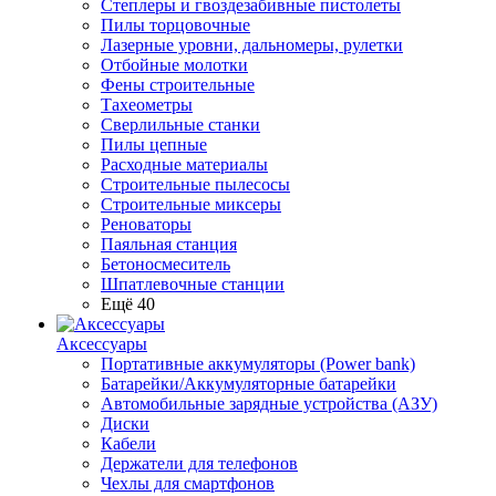
Степлеры и гвоздезабивные пистолеты
Пилы торцовочные
Лазерные уровни, дальномеры, рулетки
Отбойные молотки
Фены строительные
Тахеометры
Сверлильные станки
Пилы цепные
Расходные материалы
Строительные пылесосы
Строительные миксеры
Реноваторы
Паяльная станция
Бетоносмеситель
Шпатлевочные станции
Ещё 40
Аксессуары
Портативные аккумуляторы (Power bank)
Батарейки/Аккумуляторные батарейки
Автомобильные зарядные устройства (АЗУ)
Диски
Кабели
Держатели для телефонов
Чехлы для смартфонов