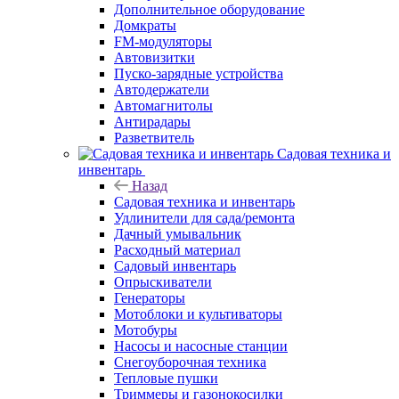
Дополнительное оборудование
Домкраты
FM-модуляторы
Автовизитки
Пуско-зарядные устройства
Автодержатели
Автомагнитолы
Антирадары
Разветвитель
Садовая техника и
инвентарь
Назад
Садовая техника и инвентарь
Удлинители для сада/ремонта
Дачный умывальник
Расходный материал
Садовый инвентарь
Опрыскиватели
Генераторы
Мотоблоки и культиваторы
Мотобуры
Насосы и насосные станции
Снегоуборочная техника
Тепловые пушки
Триммеры и газонокосилки