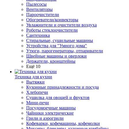
Пылесосы
Вентиляторы
Пароочистители
Обогреватели/конвекторы
Увлажнители и очистители воздуха
Роботы стеклоочистители
Сантехника
Стиральные, сушильные машины
Устройства для "Умного дома"
Утюги, парогенераторы, отпариватели
Швейные машины и оверлоки
Держатели, кронштейны
Ещё 10
Техника для кухни
Вытяжки
Кухонные принадлежности и посуда
Хлебопечи
Сушилка для овощей и фруктов
Мини-печи
Посудомоечные машины
Чайники электрические
Грили и аэрогрили
Кофеварки, кофемашины, кофемолки
Миксеры, блендеры, кухонные комбайны