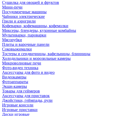
Сушилка для овощей и фруктов
Мини-печи
Посудомоечные машины
Чайники электрические
Грили и аэрогрили
Кофеварки, кофемашины, кофемолки
Миксеры, блендеры, кухонные комбайны
Мультиварки, пароварки
Мясорубки
Плиты и варочные панели
Соковыжималки
Тостеры и сендвичницы, вафельницы, блинницы
Холодильники и морозильные камеры
Микроволновые печи
Фото-видео техника
Аксессуары для фото и видео
Видеокамеры
Фотоаппараты
Экшн-камеры
Товары для геймеров
Аксессуары для приставок
Джойстики, геймпады, рули
Игровые консоли
Игровые приставки
Диски игровые