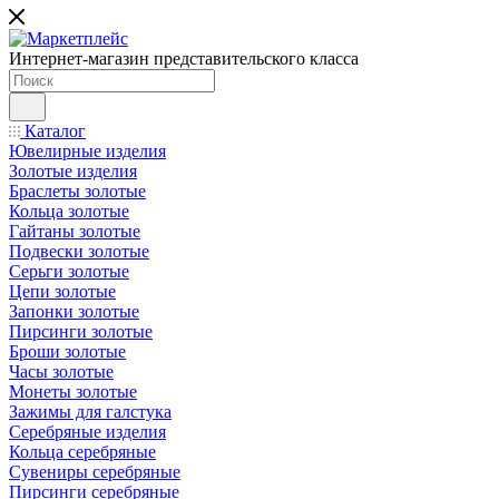
Интернет-магазин представительского класса
Каталог
Ювелирные изделия
Золотые изделия
Браслеты золотые
Кольца золотые
Гайтаны золотые
Подвески золотые
Серьги золотые
Цепи золотые
Запонки золотые
Пирсинги золотые
Броши золотые
Часы золотые
Монеты золотые
Зажимы для галстука
Серебряные изделия
Кольца серебряные
Сувениры серебряные
Пирсинги серебряные