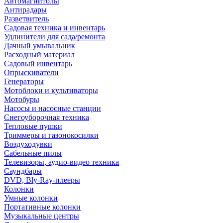
Автомагнитолы
Антирадары
Разветвитель
Садовая техника и инвентарь
Удлинители для сада/ремонта
Дачный умывальник
Расходный материал
Садовый инвентарь
Опрыскиватели
Генераторы
Мотоблоки и культиваторы
Мотобуры
Насосы и насосные станции
Снегоуборочная техника
Тепловые пушки
Триммеры и газонокосилки
Воздуходувки
Сабельные пилы
Телевизоры, аудио-видео техника
Саундбары
DVD, Bly-Ray-плееры
Колонки
Умные колонки
Портативные колонки
Музыкальные центры