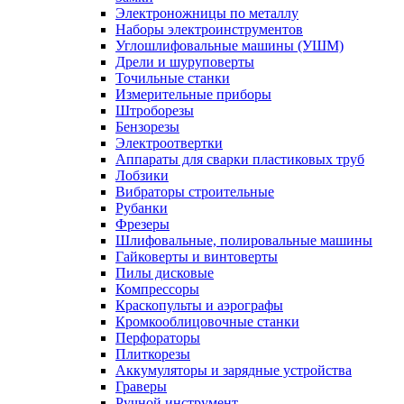
Электроножницы по металлу
Наборы электроинструментов
Углошлифовальные машины (УШМ)
Дрели и шуруповерты
Точильные станки
Измерительные приборы
Штроборезы
Бензорезы
Электроотвертки
Аппараты для сварки пластиковых труб
Лобзики
Вибраторы строительные
Рубанки
Фрезеры
Шлифовальные, полировальные машины
Гайковерты и винтоверты
Пилы дисковые
Компрессоры
Краскопульты и аэрографы
Кромкооблицовочные станки
Перфораторы
Плиткорезы
Аккумуляторы и зарядные устройства
Граверы
Ручной инструмент