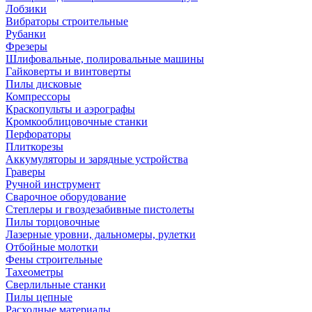
Лобзики
Вибраторы строительные
Рубанки
Фрезеры
Шлифовальные, полировальные машины
Гайковерты и винтоверты
Пилы дисковые
Компрессоры
Краскопульты и аэрографы
Кромкооблицовочные станки
Перфораторы
Плиткорезы
Аккумуляторы и зарядные устройства
Граверы
Ручной инструмент
Сварочное оборудование
Степлеры и гвоздезабивные пистолеты
Пилы торцовочные
Лазерные уровни, дальномеры, рулетки
Отбойные молотки
Фены строительные
Тахеометры
Сверлильные станки
Пилы цепные
Расходные материалы