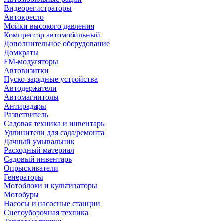
Видеорегистраторы
Автокресло
Мойки высокого давления
Компрессор автомобильный
Дополнительное оборудование
Домкраты
FM-модуляторы
Автовизитки
Пуско-зарядные устройства
Автодержатели
Автомагнитолы
Антирадары
Разветвитель
Садовая техника и инвентарь
Удлинители для сада/ремонта
Дачный умывальник
Расходный материал
Садовый инвентарь
Опрыскиватели
Генераторы
Мотоблоки и культиваторы
Мотобуры
Насосы и насосные станции
Снегоуборочная техника