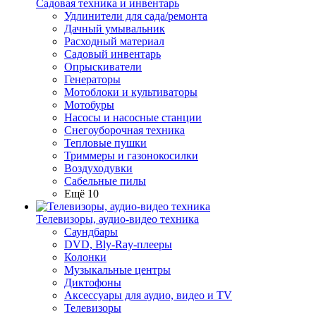
Садовая техника и инвентарь
Удлинители для сада/ремонта
Дачный умывальник
Расходный материал
Садовый инвентарь
Опрыскиватели
Генераторы
Мотоблоки и культиваторы
Мотобуры
Насосы и насосные станции
Снегоуборочная техника
Тепловые пушки
Триммеры и газонокосилки
Воздуходувки
Сабельные пилы
Ещё 10
Телевизоры, аудио-видео техника
Саундбары
DVD, Bly-Ray-плееры
Колонки
Музыкальные центры
Диктофоны
Аксессуары для аудио, видео и TV
Телевизоры