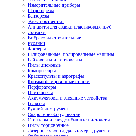
Измерительные приборы
Штроборезы
Бензорезы
Электроотвертки
Аппараты для сварки пластиковых труб
Лобзики
Вибраторы строительные
Рубанки
Фрезеры
Шлифовальные, полировальные машины
Гайковерты и винтоверты
Пилы дисковые
Компрессоры
Краскопульты и аэрографы
Кромкооблицовочные станки
Перфораторы
Плиткорезы
Аккумуляторы и зарядные устройства
Граверы
Ручной инструмент
Сварочное оборудование
Степлеры и гвоздезабивные пистолеты
Пилы торцовочные
Лазерные уровни, дальномеры, рулетки