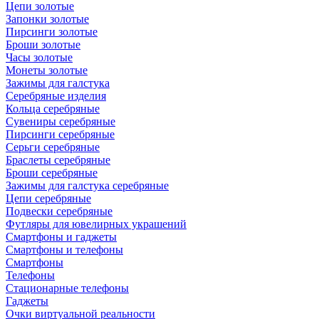
Цепи золотые
Запонки золотые
Пирсинги золотые
Броши золотые
Часы золотые
Монеты золотые
Зажимы для галстука
Серебряные изделия
Кольца серебряные
Сувениры серебряные
Пирсинги серебряные
Серьги серебряные
Браслеты серебряные
Броши серебряные
Зажимы для галстука серебряные
Цепи серебряные
Подвески серебряные
Футляры для ювелирных украшений
Смартфоны и гаджеты
Смартфоны и телефоны
Смартфоны
Телефоны
Стационарные телефоны
Гаджеты
Очки виртуальной реальности