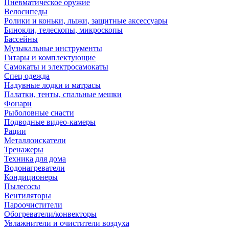
Пневматическое оружие
Велосипеды
Ролики и коньки, лыжи, защитные аксессуары
Бинокли, телескопы, микроскопы
Бассейны
Музыкальные инструменты
Гитары и комплектующие
Самокаты и электросамокаты
Спец одежда
Надувные лодки и матрасы
Палатки, тенты, спальные мешки
Фонари
Рыболовные снасти
Подводные видео-камеры
Рации
Металлоискатели
Тренажеры
Техника для дома
Водонагреватели
Кондиционеры
Пылесосы
Вентиляторы
Пароочистители
Обогреватели/конвекторы
Увлажнители и очистители воздуха