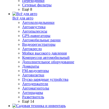
Переходники
Сетевые фильтры
Ещё 8
Всё для авто
Автохолодильники
Автоакустика
Автопылесосы
GPS-навигаторы
Автомобильные рации
Видеорегистраторы
Автокресло
Мойки высокого давления
Компрессор автомобильный
Дополнительное оборудование
Домкраты
FM-модуляторы
Автовизитки
Пуско-зарядные устройства
Автодержатели
Автомагнитолы
Антирадары
Разветвитель
Ещё 14