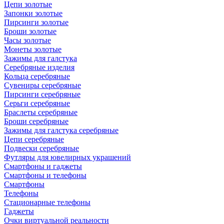
Цепи золотые
Запонки золотые
Пирсинги золотые
Броши золотые
Часы золотые
Монеты золотые
Зажимы для галстука
Серебряные изделия
Кольца серебряные
Сувениры серебряные
Пирсинги серебряные
Серьги серебряные
Браслеты серебряные
Броши серебряные
Зажимы для галстука серебряные
Цепи серебряные
Подвески серебряные
Футляры для ювелирных украшений
Смартфоны и гаджеты
Смартфоны и телефоны
Смартфоны
Телефоны
Стационарные телефоны
Гаджеты
Очки виртуальной реальности