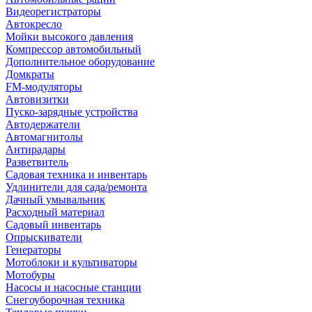
Видеорегистраторы
Автокресло
Мойки высокого давления
Компрессор автомобильный
Дополнительное оборудование
Домкраты
FM-модуляторы
Автовизитки
Пуско-зарядные устройства
Автодержатели
Автомагнитолы
Антирадары
Разветвитель
Садовая техника и инвентарь
Удлинители для сада/ремонта
Дачный умывальник
Расходный материал
Садовый инвентарь
Опрыскиватели
Генераторы
Мотоблоки и культиваторы
Мотобуры
Насосы и насосные станции
Снегоуборочная техника