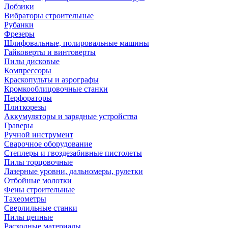
Лобзики
Вибраторы строительные
Рубанки
Фрезеры
Шлифовальные, полировальные машины
Гайковерты и винтоверты
Пилы дисковые
Компрессоры
Краскопульты и аэрографы
Кромкооблицовочные станки
Перфораторы
Плиткорезы
Аккумуляторы и зарядные устройства
Граверы
Ручной инструмент
Сварочное оборудование
Степлеры и гвоздезабивные пистолеты
Пилы торцовочные
Лазерные уровни, дальномеры, рулетки
Отбойные молотки
Фены строительные
Тахеометры
Сверлильные станки
Пилы цепные
Расходные материалы