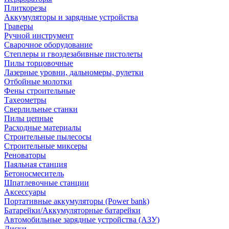
Плиткорезы
Аккумуляторы и зарядные устройства
Граверы
Ручной инструмент
Сварочное оборудование
Степлеры и гвоздезабивные пистолеты
Пилы торцовочные
Лазерные уровни, дальномеры, рулетки
Отбойные молотки
Фены строительные
Тахеометры
Сверлильные станки
Пилы цепные
Расходные материалы
Строительные пылесосы
Строительные миксеры
Реноваторы
Паяльная станция
Бетоносмеситель
Шпатлевочные станции
Аксессуары
Портативные аккумуляторы (Power bank)
Батарейки/Аккумуляторные батарейки
Автомобильные зарядные устройства (АЗУ)
Диски