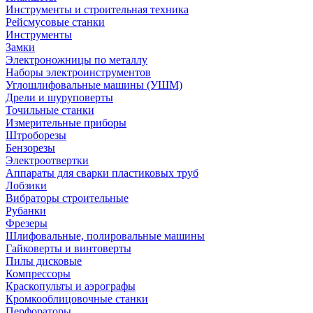
Инструменты и строительная техника
Рейсмусовые станки
Инструменты
Замки
Электроножницы по металлу
Наборы электроинструментов
Углошлифовальные машины (УШМ)
Дрели и шуруповерты
Точильные станки
Измерительные приборы
Штроборезы
Бензорезы
Электроотвертки
Аппараты для сварки пластиковых труб
Лобзики
Вибраторы строительные
Рубанки
Фрезеры
Шлифовальные, полировальные машины
Гайковерты и винтоверты
Пилы дисковые
Компрессоры
Краскопульты и аэрографы
Кромкооблицовочные станки
Перфораторы