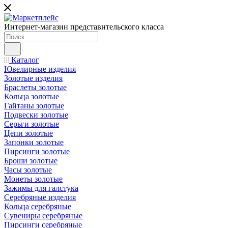
Интернет-магазин представительского класса
Каталог
Ювелирные изделия
Золотые изделия
Браслеты золотые
Кольца золотые
Гайтаны золотые
Подвески золотые
Серьги золотые
Цепи золотые
Запонки золотые
Пирсинги золотые
Броши золотые
Часы золотые
Монеты золотые
Зажимы для галстука
Серебряные изделия
Кольца серебряные
Сувениры серебряные
Пирсинги серебряные