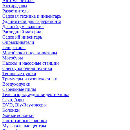
Автомагнитолы
Антирадары
Разветвитель
Садовая техника и инвентарь
Удлинители для сада/ремонта
Дачный умывальник
Расходный материал
Садовый инвентарь
Опрыскиватели
Генераторы
Мотоблоки и культиваторы
Мотобуры
Насосы и насосные станции
Снегоуборочная техника
Тепловые пушки
Триммеры и газонокосилки
Воздуходувки
Сабельные пилы
Телевизоры, аудио-видео техника
Саундбары
DVD, Bly-Ray-плееры
Колонки
Умные колонки
Портативные колонки
Музыкальные центры