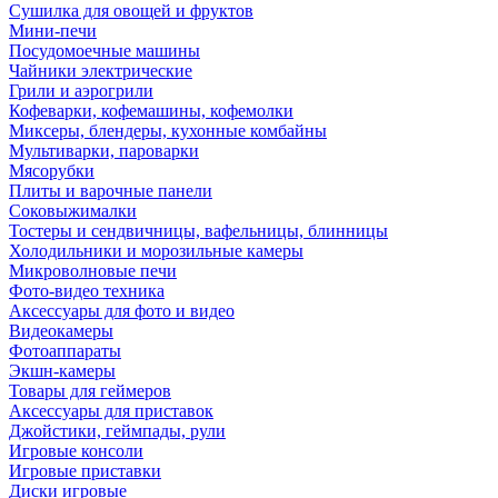
Сушилка для овощей и фруктов
Мини-печи
Посудомоечные машины
Чайники электрические
Грили и аэрогрили
Кофеварки, кофемашины, кофемолки
Миксеры, блендеры, кухонные комбайны
Мультиварки, пароварки
Мясорубки
Плиты и варочные панели
Соковыжималки
Тостеры и сендвичницы, вафельницы, блинницы
Холодильники и морозильные камеры
Микроволновые печи
Фото-видео техника
Аксессуары для фото и видео
Видеокамеры
Фотоаппараты
Экшн-камеры
Товары для геймеров
Аксессуары для приставок
Джойстики, геймпады, рули
Игровые консоли
Игровые приставки
Диски игровые