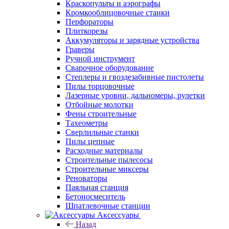
Краскопульты и аэрографы
Кромкооблицовочные станки
Перфораторы
Плиткорезы
Аккумуляторы и зарядные устройства
Граверы
Ручной инструмент
Сварочное оборудование
Степлеры и гвоздезабивные пистолеты
Пилы торцовочные
Лазерные уровни, дальномеры, рулетки
Отбойные молотки
Фены строительные
Тахеометры
Сверлильные станки
Пилы цепные
Расходные материалы
Строительные пылесосы
Строительные миксеры
Реноваторы
Паяльная станция
Бетоносмеситель
Шпатлевочные станции
Аксессуары
Назад