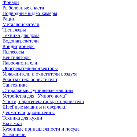
Фонари
Рыболовные снасти
Подводные видео-камеры
Рации
Металлоискатели
Тренажеры
Техника для дома
Водонагреватели
Кондиционеры
Пылесосы
Вентиляторы
Пароочистители
Обогреватели/конвекторы
Увлажнители и очистители воздуха
Роботы стеклоочистители
Сантехника
Стиральные, сушильные машины
Устройства для "Умного дома"
Утюги, парогенераторы, отпариватели
Швейные машины и оверлоки
Держатели, кронштейны
Техника для кухни
Вытяжки
Кухонные принадлежности и посуда
Хлебопечи