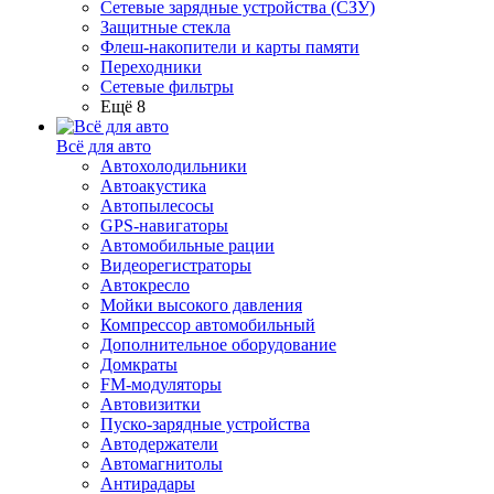
Сетевые зарядные устройства (СЗУ)
Защитные стекла
Флеш-накопители и карты памяти
Переходники
Сетевые фильтры
Ещё 8
Всё для авто
Автохолодильники
Автоакустика
Автопылесосы
GPS-навигаторы
Автомобильные рации
Видеорегистраторы
Автокресло
Мойки высокого давления
Компрессор автомобильный
Дополнительное оборудование
Домкраты
FM-модуляторы
Автовизитки
Пуско-зарядные устройства
Автодержатели
Автомагнитолы
Антирадары