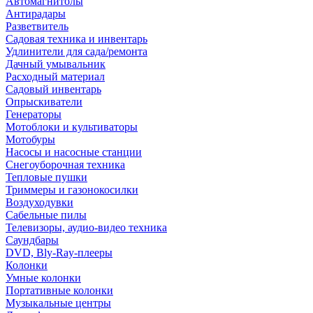
Автомагнитолы
Антирадары
Разветвитель
Садовая техника и инвентарь
Удлинители для сада/ремонта
Дачный умывальник
Расходный материал
Садовый инвентарь
Опрыскиватели
Генераторы
Мотоблоки и культиваторы
Мотобуры
Насосы и насосные станции
Снегоуборочная техника
Тепловые пушки
Триммеры и газонокосилки
Воздуходувки
Сабельные пилы
Телевизоры, аудио-видео техника
Саундбары
DVD, Bly-Ray-плееры
Колонки
Умные колонки
Портативные колонки
Музыкальные центры