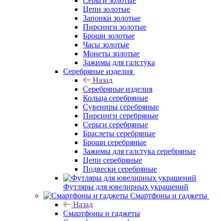
Серьги золотые
Цепи золотые
Запонки золотые
Пирсинги золотые
Броши золотые
Часы золотые
Монеты золотые
Зажимы для галстука
Серебряные изделия
Назад
Серебряные изделия
Кольца серебряные
Сувениры серебряные
Пирсинги серебряные
Серьги серебряные
Браслеты серебряные
Броши серебряные
Зажимы для галстука серебряные
Цепи серебряные
Подвески серебряные
Футляры для ювелирных украшений
Смартфоны и гаджеты
Назад
Смартфоны и гаджеты