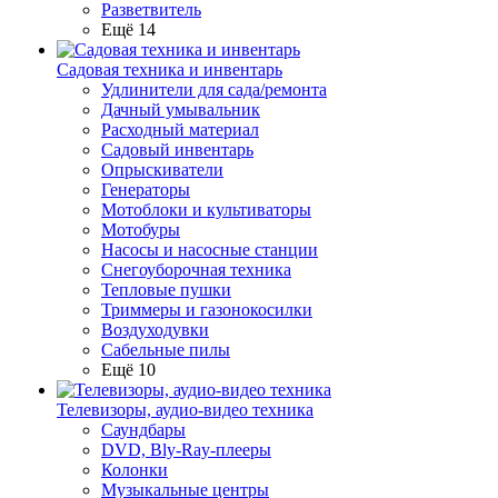
Разветвитель
Ещё 14
Садовая техника и инвентарь
Удлинители для сада/ремонта
Дачный умывальник
Расходный материал
Садовый инвентарь
Опрыскиватели
Генераторы
Мотоблоки и культиваторы
Мотобуры
Насосы и насосные станции
Снегоуборочная техника
Тепловые пушки
Триммеры и газонокосилки
Воздуходувки
Сабельные пилы
Ещё 10
Телевизоры, аудио-видео техника
Саундбары
DVD, Bly-Ray-плееры
Колонки
Музыкальные центры