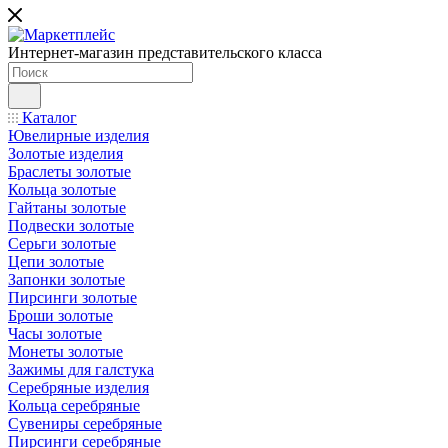
Интернет-магазин представительского класса
Каталог
Ювелирные изделия
Золотые изделия
Браслеты золотые
Кольца золотые
Гайтаны золотые
Подвески золотые
Серьги золотые
Цепи золотые
Запонки золотые
Пирсинги золотые
Броши золотые
Часы золотые
Монеты золотые
Зажимы для галстука
Серебряные изделия
Кольца серебряные
Сувениры серебряные
Пирсинги серебряные