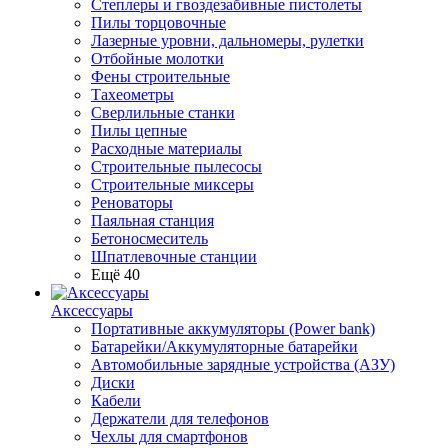
Степлеры и гвоздезабивные пистолеты
Пилы торцовочные
Лазерные уровни, дальномеры, рулетки
Отбойные молотки
Фены строительные
Тахеометры
Сверлильные станки
Пилы цепные
Расходные материалы
Строительные пылесосы
Строительные миксеры
Реноваторы
Паяльная станция
Бетоносмеситель
Шпатлевочные станции
Ещё 40
Аксессуары
Портативные аккумуляторы (Power bank)
Батарейки/Аккумуляторные батарейки
Автомобильные зарядные устройства (АЗУ)
Диски
Кабели
Держатели для телефонов
Чехлы для смартфонов