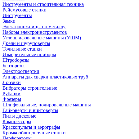
Инструменты и строительная техника
Рейсмусовые станки
Инструменты
Замки
Электроножницы по металлу
Наборы электроинструментов
Углошлифовальные машины (УШМ)
Дрели и шуруповерты
Точильные станки
Измерительные приборы
Штроборезы
Бензорезы
Электроотвертки
Аппараты для сварки пластиковых труб
Лобзики
Вибраторы строительные
Рубанки
Фрезеры
Шлифовальные, полировальные машины
Гайковерты и винтоверты
Пилы дисковые
Компрессоры
Краскопульты и аэрографы
Кромкооблицовочные станки
Перфораторы