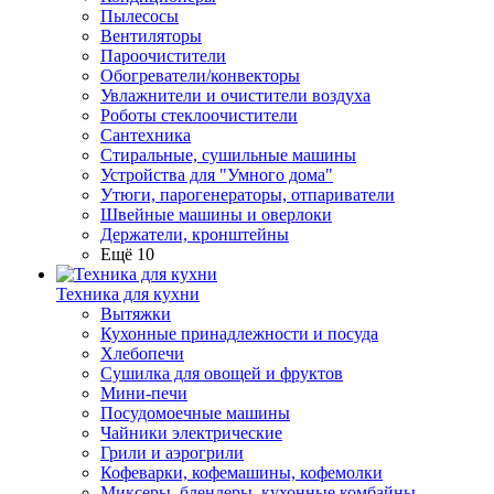
Пылесосы
Вентиляторы
Пароочистители
Обогреватели/конвекторы
Увлажнители и очистители воздуха
Роботы стеклоочистители
Сантехника
Стиральные, сушильные машины
Устройства для "Умного дома"
Утюги, парогенераторы, отпариватели
Швейные машины и оверлоки
Держатели, кронштейны
Ещё 10
Техника для кухни
Вытяжки
Кухонные принадлежности и посуда
Хлебопечи
Сушилка для овощей и фруктов
Мини-печи
Посудомоечные машины
Чайники электрические
Грили и аэрогрили
Кофеварки, кофемашины, кофемолки
Миксеры, блендеры, кухонные комбайны