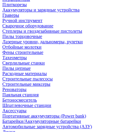
Плиткорезы
Аккумуляторы и зарядные устройства
Граверы
Ручной инструмент
Сварочное оборудование
Степлеры и гвоздезабивные пистолеты
Пилы торцовочные
Лазерные уровни, дальномеры, рулетки
Отбойные молотки
Фены строительные
Тахеометры
Сверлильные станки
Пилы цепные
Расходные материалы
Строительные пылесосы
Строительные миксеры
Реноваторы
Паяльная станция
Бетоносмеситель
Шпатлевочные станции
Аксессуары
Портативные аккумуляторы (Power bank)
Батарейки/Аккумуляторные батарейки
Автомобильные зарядные устройства (АЗУ)
Диски