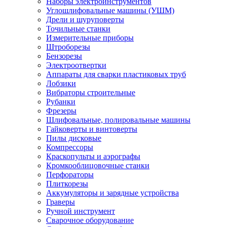
Наборы электроинструментов
Углошлифовальные машины (УШМ)
Дрели и шуруповерты
Точильные станки
Измерительные приборы
Штроборезы
Бензорезы
Электроотвертки
Аппараты для сварки пластиковых труб
Лобзики
Вибраторы строительные
Рубанки
Фрезеры
Шлифовальные, полировальные машины
Гайковерты и винтоверты
Пилы дисковые
Компрессоры
Краскопульты и аэрографы
Кромкооблицовочные станки
Перфораторы
Плиткорезы
Аккумуляторы и зарядные устройства
Граверы
Ручной инструмент
Сварочное оборудование