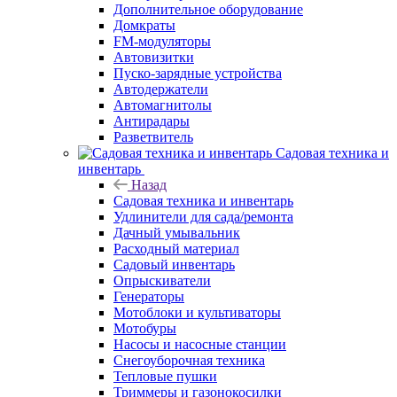
Дополнительное оборудование
Домкраты
FM-модуляторы
Автовизитки
Пуско-зарядные устройства
Автодержатели
Автомагнитолы
Антирадары
Разветвитель
Садовая техника и
инвентарь
Назад
Садовая техника и инвентарь
Удлинители для сада/ремонта
Дачный умывальник
Расходный материал
Садовый инвентарь
Опрыскиватели
Генераторы
Мотоблоки и культиваторы
Мотобуры
Насосы и насосные станции
Снегоуборочная техника
Тепловые пушки
Триммеры и газонокосилки