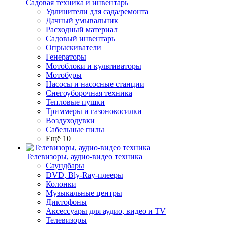
Садовая техника и инвентарь
Удлинители для сада/ремонта
Дачный умывальник
Расходный материал
Садовый инвентарь
Опрыскиватели
Генераторы
Мотоблоки и культиваторы
Мотобуры
Насосы и насосные станции
Снегоуборочная техника
Тепловые пушки
Триммеры и газонокосилки
Воздуходувки
Сабельные пилы
Ещё 10
Телевизоры, аудио-видео техника
Саундбары
DVD, Bly-Ray-плееры
Колонки
Музыкальные центры
Диктофоны
Аксессуары для аудио, видео и TV
Телевизоры