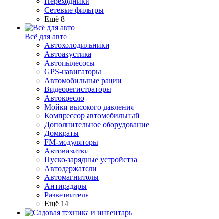
Переходники
Сетевые фильтры
Ещё 8
Всё для авто
Автохолодильники
Автоакустика
Автопылесосы
GPS-навигаторы
Автомобильные рации
Видеорегистраторы
Автокресло
Мойки высокого давления
Компрессор автомобильный
Дополнительное оборудование
Домкраты
FM-модуляторы
Автовизитки
Пуско-зарядные устройства
Автодержатели
Автомагнитолы
Антирадары
Разветвитель
Ещё 14