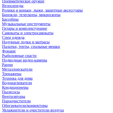
Пневматическое оружие
Велосипеды
Ролики и коньки, лыжи, защитные аксессуары
Бинокли, телескопы, микроскопы
Бассейны
Музыкальные инструменты
Гитары и комплектующие
Самокаты и электросамокаты
Спец одежда
Надувные лодки и матрасы
Палатки, тенты, спальные мешки
Фонари
Рыболовные снасти
Подводные видео-камеры
Рации
Металлоискатели
Тренажеры
Техника для дома
Водонагреватели
Кондиционеры
Пылесосы
Вентиляторы
Пароочистители
Обогреватели/конвекторы
Увлажнители и очистители воздуха