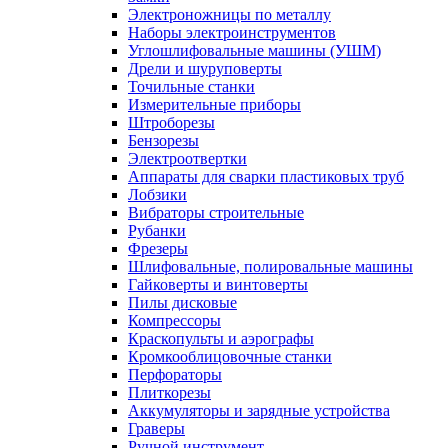
Электроножницы по металлу
Наборы электроинструментов
Углошлифовальные машины (УШМ)
Дрели и шуруповерты
Точильные станки
Измерительные приборы
Штроборезы
Бензорезы
Электроотвертки
Аппараты для сварки пластиковых труб
Лобзики
Вибраторы строительные
Рубанки
Фрезеры
Шлифовальные, полировальные машины
Гайковерты и винтоверты
Пилы дисковые
Компрессоры
Краскопульты и аэрографы
Кромкооблицовочные станки
Перфораторы
Плиткорезы
Аккумуляторы и зарядные устройства
Граверы
Ручной инструмент