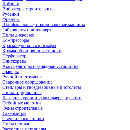
Лобзики
Вибраторы строительные
Рубанки
Фрезеры
Шлифовальные, полировальные машины
Гайковерты и винтоверты
Пилы дисковые
Компрессоры
Краскопульты и аэрографы
Кромкооблицовочные станки
Перфораторы
Плиткорезы
Аккумуляторы и зарядные устройства
Граверы
Ручной инструмент
Сварочное оборудование
Степлеры и гвоздезабивные пистолеты
Пилы торцовочные
Лазерные уровни, дальномеры, рулетки
Отбойные молотки
Фены строительные
Тахеометры
Сверлильные станки
Пилы цепные
Расходные материалы