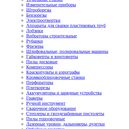
Измерительные приборы
Штроборезы
Бензорезы
Электроотвертки
Аппараты для сварки пластиковых труб
Лобзики
Вибраторы строительные
Рубанки
Фрезеры
Шлифовальные, полировальные машины
Гайковерты и винтоверты
Пилы дисковые
Компрессоры
Краскопульты и аэрографы
Кромкооблицовочные станки
Перфораторы
Плиткорезы
Аккумуляторы и зарядные устройства
Граверы
Ручной инструмент
Сварочное оборудование
Степлеры и гвоздезабивные пистолеты
Пилы торцовочные
Лазерные уровни, дальномеры, рулетки