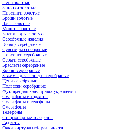
Цепи золотые
Запонки золотые
Пирсинги золотые
Броши золотые
Часы золотые
Монеты золотые
Зажимы для галстука
Серебряные изделия
Кольца серебряные
Сувениры серебряные
Пирсинги серебряные
Серьги серебряные
Браслеты серебряные
Броши серебряные
Зажимы для галстука серебряные
Цепи серебряные
Подвески серебряные
Футляры для ювелирных украшений
Смартфоны и гаджеты
Смартфоны и телефоны
Смартфоны
Телефоны
Стационарные телефоны
Гаджеты
Очки виртуальной реальности