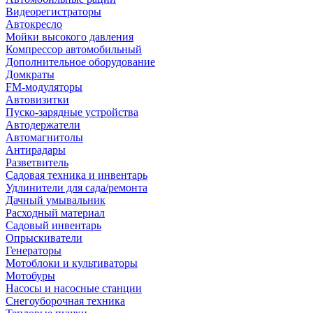
Видеорегистраторы
Автокресло
Мойки высокого давления
Компрессор автомобильный
Дополнительное оборудование
Домкраты
FM-модуляторы
Автовизитки
Пуско-зарядные устройства
Автодержатели
Автомагнитолы
Антирадары
Разветвитель
Садовая техника и инвентарь
Удлинители для сада/ремонта
Дачный умывальник
Расходный материал
Садовый инвентарь
Опрыскиватели
Генераторы
Мотоблоки и культиваторы
Мотобуры
Насосы и насосные станции
Снегоуборочная техника