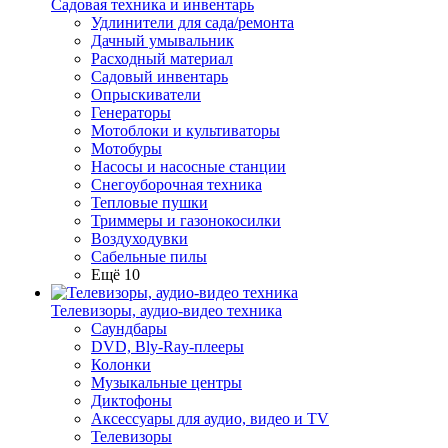
Садовая техника и инвентарь
Удлинители для сада/ремонта
Дачный умывальник
Расходный материал
Садовый инвентарь
Опрыскиватели
Генераторы
Мотоблоки и культиваторы
Мотобуры
Насосы и насосные станции
Снегоуборочная техника
Тепловые пушки
Триммеры и газонокосилки
Воздуходувки
Сабельные пилы
Ещё 10
Телевизоры, аудио-видео техника
Саундбары
DVD, Bly-Ray-плееры
Колонки
Музыкальные центры
Диктофоны
Аксессуары для аудио, видео и TV
Телевизоры