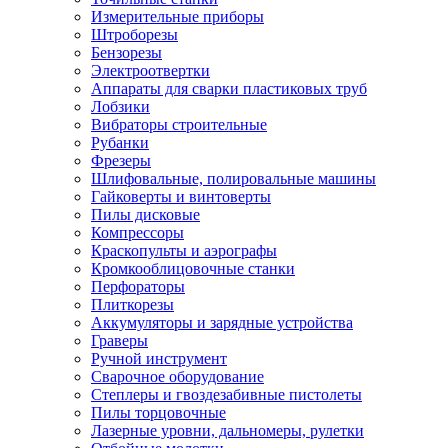
Измерительные приборы
Штроборезы
Бензорезы
Электроотвертки
Аппараты для сварки пластиковых труб
Лобзики
Вибраторы строительные
Рубанки
Фрезеры
Шлифовальные, полировальные машины
Гайковерты и винтоверты
Пилы дисковые
Компрессоры
Краскопульты и аэрографы
Кромкооблицовочные станки
Перфораторы
Плиткорезы
Аккумуляторы и зарядные устройства
Граверы
Ручной инструмент
Сварочное оборудование
Степлеры и гвоздезабивные пистолеты
Пилы торцовочные
Лазерные уровни, дальномеры, рулетки