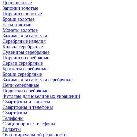
Цепи золотые
Запонки золотые
Пирсинги золотые
Броши золотые
Часы золотые
Монеты золотые
Зажимы для галстука
Серебряные изделия
Кольца серебряные
Сувениры серебряные
Пирсинги серебряные
Серьги серебряные
Браслеты серебряные
Броши серебряные
Зажимы для галстука серебряные
Цепи серебряные
Подвески серебряные
Футляры для ювелирных украшений
Смартфоны и гаджеты
Смартфоны и телефоны
Смартфоны
Телефоны
Стационарные телефоны
Гаджеты
Очки виртуальной реальности