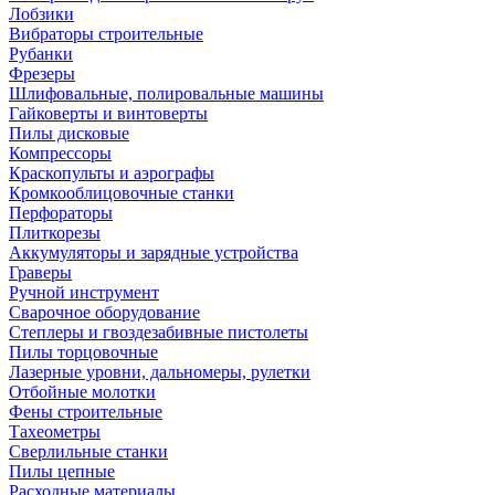
Лобзики
Вибраторы строительные
Рубанки
Фрезеры
Шлифовальные, полировальные машины
Гайковерты и винтоверты
Пилы дисковые
Компрессоры
Краскопульты и аэрографы
Кромкооблицовочные станки
Перфораторы
Плиткорезы
Аккумуляторы и зарядные устройства
Граверы
Ручной инструмент
Сварочное оборудование
Степлеры и гвоздезабивные пистолеты
Пилы торцовочные
Лазерные уровни, дальномеры, рулетки
Отбойные молотки
Фены строительные
Тахеометры
Сверлильные станки
Пилы цепные
Расходные материалы