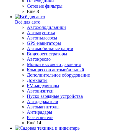
Переходники
Сетевые фильтры
Ещё 8
Всё для авто
Автохолодильники
Автоакустика
Автопылесосы
GPS-навигаторы
Автомобильные рации
Видеорегистраторы
Автокресло
Мойки высокого давления
Компрессор автомобильный
Дополнительное оборудование
Домкраты
FM-модуляторы
Автовизитки
Пуско-зарядные устройства
Автодержатели
Автомагнитолы
Антирадары
Разветвитель
Ещё 14