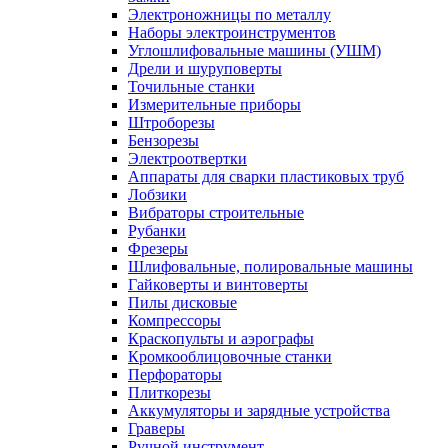
Электроножницы по металлу
Наборы электроинструментов
Углошлифовальные машины (УШМ)
Дрели и шуруповерты
Точильные станки
Измерительные приборы
Штроборезы
Бензорезы
Электроотвертки
Аппараты для сварки пластиковых труб
Лобзики
Вибраторы строительные
Рубанки
Фрезеры
Шлифовальные, полировальные машины
Гайковерты и винтоверты
Пилы дисковые
Компрессоры
Краскопульты и аэрографы
Кромкооблицовочные станки
Перфораторы
Плиткорезы
Аккумуляторы и зарядные устройства
Граверы
Ручной инструмент