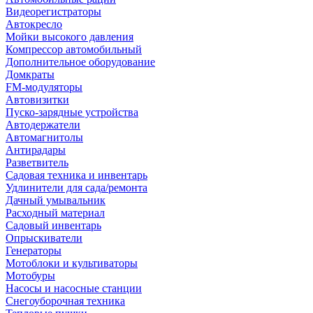
Видеорегистраторы
Автокресло
Мойки высокого давления
Компрессор автомобильный
Дополнительное оборудование
Домкраты
FM-модуляторы
Автовизитки
Пуско-зарядные устройства
Автодержатели
Автомагнитолы
Антирадары
Разветвитель
Садовая техника и инвентарь
Удлинители для сада/ремонта
Дачный умывальник
Расходный материал
Садовый инвентарь
Опрыскиватели
Генераторы
Мотоблоки и культиваторы
Мотобуры
Насосы и насосные станции
Снегоуборочная техника