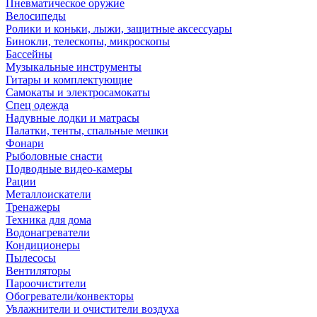
Пневматическое оружие
Велосипеды
Ролики и коньки, лыжи, защитные аксессуары
Бинокли, телескопы, микроскопы
Бассейны
Музыкальные инструменты
Гитары и комплектующие
Самокаты и электросамокаты
Спец одежда
Надувные лодки и матрасы
Палатки, тенты, спальные мешки
Фонари
Рыболовные снасти
Подводные видео-камеры
Рации
Металлоискатели
Тренажеры
Техника для дома
Водонагреватели
Кондиционеры
Пылесосы
Вентиляторы
Пароочистители
Обогреватели/конвекторы
Увлажнители и очистители воздуха