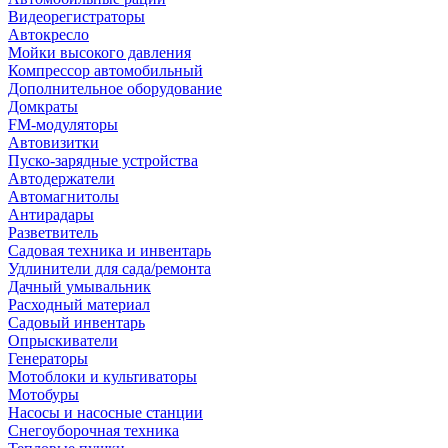
Видеорегистраторы
Автокресло
Мойки высокого давления
Компрессор автомобильный
Дополнительное оборудование
Домкраты
FM-модуляторы
Автовизитки
Пуско-зарядные устройства
Автодержатели
Автомагнитолы
Антирадары
Разветвитель
Садовая техника и инвентарь
Удлинители для сада/ремонта
Дачный умывальник
Расходный материал
Садовый инвентарь
Опрыскиватели
Генераторы
Мотоблоки и культиваторы
Мотобуры
Насосы и насосные станции
Снегоуборочная техника