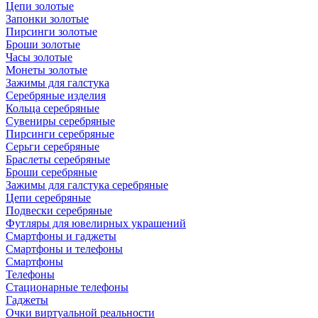
Цепи золотые
Запонки золотые
Пирсинги золотые
Броши золотые
Часы золотые
Монеты золотые
Зажимы для галстука
Серебряные изделия
Кольца серебряные
Сувениры серебряные
Пирсинги серебряные
Серьги серебряные
Браслеты серебряные
Броши серебряные
Зажимы для галстука серебряные
Цепи серебряные
Подвески серебряные
Футляры для ювелирных украшений
Смартфоны и гаджеты
Смартфоны и телефоны
Смартфоны
Телефоны
Стационарные телефоны
Гаджеты
Очки виртуальной реальности