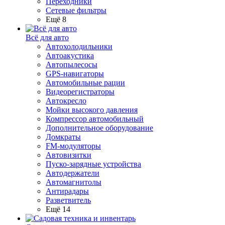
Переходники
Сетевые фильтры
Ещё 8
Всё для авто
Автохолодильники
Автоакустика
Автопылесосы
GPS-навигаторы
Автомобильные рации
Видеорегистраторы
Автокресло
Мойки высокого давления
Компрессор автомобильный
Дополнительное оборудование
Домкраты
FM-модуляторы
Автовизитки
Пуско-зарядные устройства
Автодержатели
Автомагнитолы
Антирадары
Разветвитель
Ещё 14