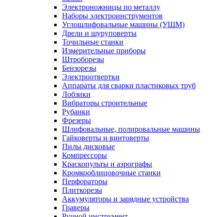
Электроножницы по металлу
Наборы электроинструментов
Углошлифовальные машины (УШМ)
Дрели и шуруповерты
Точильные станки
Измерительные приборы
Штроборезы
Бензорезы
Электроотвертки
Аппараты для сварки пластиковых труб
Лобзики
Вибраторы строительные
Рубанки
Фрезеры
Шлифовальные, полировальные машины
Гайковерты и винтоверты
Пилы дисковые
Компрессоры
Краскопульты и аэрографы
Кромкооблицовочные станки
Перфораторы
Плиткорезы
Аккумуляторы и зарядные устройства
Граверы
Ручной инструмент