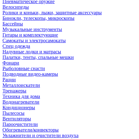
Пневматическое оружие
Велосипеды
Ролики и коньки, лыжи, защитные аксессуары
Бинокли, телескопы, микроскопы
Бассейны
Музыкальные инструменты
Гитары и комплектующие
Самокаты и электросамокаты
Спец одежда
Надувные лодки и матрасы
Палатки, тенты, спальные мешки
Фонари
Рыболовные снасти
Подводные видео-камеры
Рации
Металлоискатели
Тренажеры
Техника для дома
Водонагреватели
Кондиционеры
Пылесосы
Вентиляторы
Пароочистители
Обогреватели/конвекторы
Увлажнители и очистители воздуха