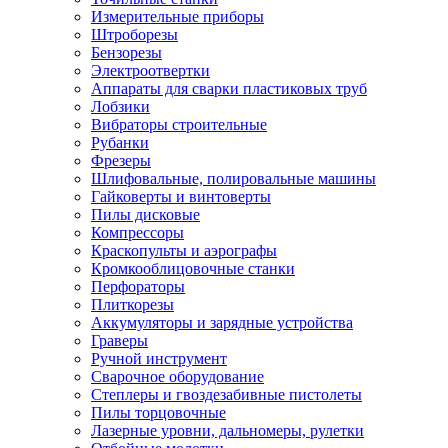
Измерительные приборы
Штроборезы
Бензорезы
Электроотвертки
Аппараты для сварки пластиковых труб
Лобзики
Вибраторы строительные
Рубанки
Фрезеры
Шлифовальные, полировальные машины
Гайковерты и винтоверты
Пилы дисковые
Компрессоры
Краскопульты и аэрографы
Кромкооблицовочные станки
Перфораторы
Плиткорезы
Аккумуляторы и зарядные устройства
Граверы
Ручной инструмент
Сварочное оборудование
Степлеры и гвоздезабивные пистолеты
Пилы торцовочные
Лазерные уровни, дальномеры, рулетки