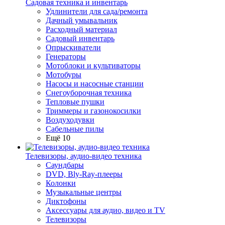
Садовая техника и инвентарь
Удлинители для сада/ремонта
Дачный умывальник
Расходный материал
Садовый инвентарь
Опрыскиватели
Генераторы
Мотоблоки и культиваторы
Мотобуры
Насосы и насосные станции
Снегоуборочная техника
Тепловые пушки
Триммеры и газонокосилки
Воздуходувки
Сабельные пилы
Ещё 10
Телевизоры, аудио-видео техника
Саундбары
DVD, Bly-Ray-плееры
Колонки
Музыкальные центры
Диктофоны
Аксессуары для аудио, видео и TV
Телевизоры