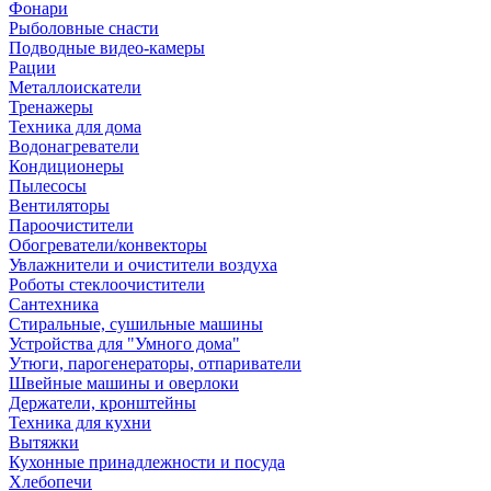
Фонари
Рыболовные снасти
Подводные видео-камеры
Рации
Металлоискатели
Тренажеры
Техника для дома
Водонагреватели
Кондиционеры
Пылесосы
Вентиляторы
Пароочистители
Обогреватели/конвекторы
Увлажнители и очистители воздуха
Роботы стеклоочистители
Сантехника
Стиральные, сушильные машины
Устройства для "Умного дома"
Утюги, парогенераторы, отпариватели
Швейные машины и оверлоки
Держатели, кронштейны
Техника для кухни
Вытяжки
Кухонные принадлежности и посуда
Хлебопечи