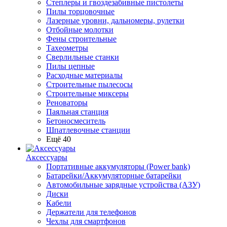
Степлеры и гвоздезабивные пистолеты
Пилы торцовочные
Лазерные уровни, дальномеры, рулетки
Отбойные молотки
Фены строительные
Тахеометры
Сверлильные станки
Пилы цепные
Расходные материалы
Строительные пылесосы
Строительные миксеры
Реноваторы
Паяльная станция
Бетоносмеситель
Шпатлевочные станции
Ещё 40
Аксессуары
Портативные аккумуляторы (Power bank)
Батарейки/Аккумуляторные батарейки
Автомобильные зарядные устройства (АЗУ)
Диски
Кабели
Держатели для телефонов
Чехлы для смартфонов