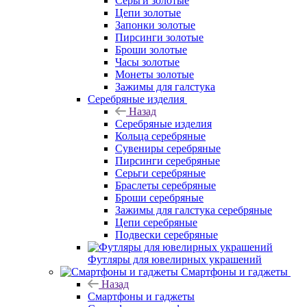
Серьги золотые
Цепи золотые
Запонки золотые
Пирсинги золотые
Броши золотые
Часы золотые
Монеты золотые
Зажимы для галстука
Серебряные изделия
Назад
Серебряные изделия
Кольца серебряные
Сувениры серебряные
Пирсинги серебряные
Серьги серебряные
Браслеты серебряные
Броши серебряные
Зажимы для галстука серебряные
Цепи серебряные
Подвески серебряные
Футляры для ювелирных украшений
Смартфоны и гаджеты
Назад
Смартфоны и гаджеты