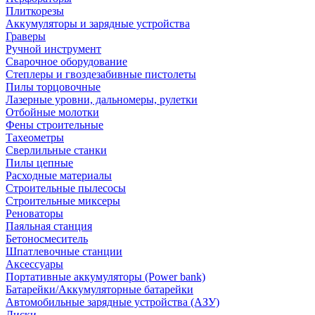
Плиткорезы
Аккумуляторы и зарядные устройства
Граверы
Ручной инструмент
Сварочное оборудование
Степлеры и гвоздезабивные пистолеты
Пилы торцовочные
Лазерные уровни, дальномеры, рулетки
Отбойные молотки
Фены строительные
Тахеометры
Сверлильные станки
Пилы цепные
Расходные материалы
Строительные пылесосы
Строительные миксеры
Реноваторы
Паяльная станция
Бетоносмеситель
Шпатлевочные станции
Аксессуары
Портативные аккумуляторы (Power bank)
Батарейки/Аккумуляторные батарейки
Автомобильные зарядные устройства (АЗУ)
Диски