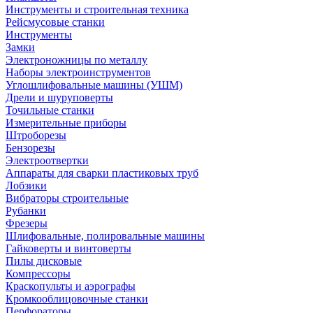
Инструменты и строительная техника
Рейсмусовые станки
Инструменты
Замки
Электроножницы по металлу
Наборы электроинструментов
Углошлифовальные машины (УШМ)
Дрели и шуруповерты
Точильные станки
Измерительные приборы
Штроборезы
Бензорезы
Электроотвертки
Аппараты для сварки пластиковых труб
Лобзики
Вибраторы строительные
Рубанки
Фрезеры
Шлифовальные, полировальные машины
Гайковерты и винтоверты
Пилы дисковые
Компрессоры
Краскопульты и аэрографы
Кромкооблицовочные станки
Перфораторы