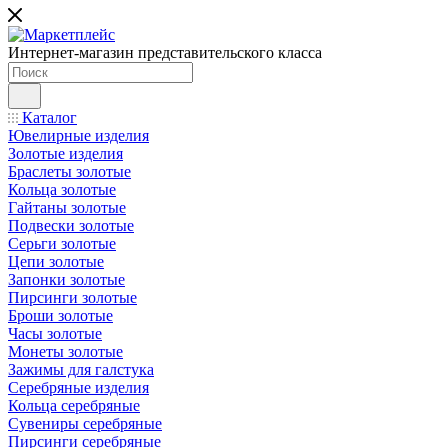
Интернет-магазин представительского класса
Каталог
Ювелирные изделия
Золотые изделия
Браслеты золотые
Кольца золотые
Гайтаны золотые
Подвески золотые
Серьги золотые
Цепи золотые
Запонки золотые
Пирсинги золотые
Броши золотые
Часы золотые
Монеты золотые
Зажимы для галстука
Серебряные изделия
Кольца серебряные
Сувениры серебряные
Пирсинги серебряные