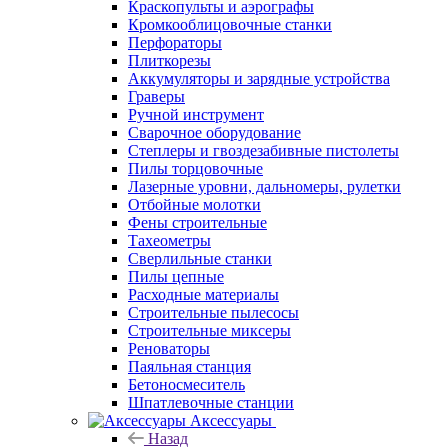
Краскопульты и аэрографы
Кромкооблицовочные станки
Перфораторы
Плиткорезы
Аккумуляторы и зарядные устройства
Граверы
Ручной инструмент
Сварочное оборудование
Степлеры и гвоздезабивные пистолеты
Пилы торцовочные
Лазерные уровни, дальномеры, рулетки
Отбойные молотки
Фены строительные
Тахеометры
Сверлильные станки
Пилы цепные
Расходные материалы
Строительные пылесосы
Строительные миксеры
Реноваторы
Паяльная станция
Бетоносмеситель
Шпатлевочные станции
Аксессуары
Назад