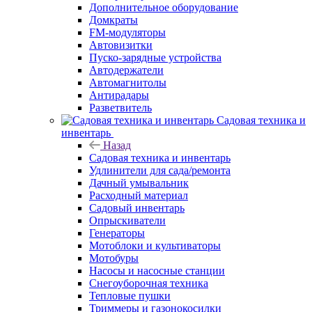
Дополнительное оборудование
Домкраты
FM-модуляторы
Автовизитки
Пуско-зарядные устройства
Автодержатели
Автомагнитолы
Антирадары
Разветвитель
Садовая техника и
инвентарь
Назад
Садовая техника и инвентарь
Удлинители для сада/ремонта
Дачный умывальник
Расходный материал
Садовый инвентарь
Опрыскиватели
Генераторы
Мотоблоки и культиваторы
Мотобуры
Насосы и насосные станции
Снегоуборочная техника
Тепловые пушки
Триммеры и газонокосилки