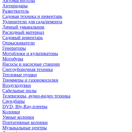
Автомагнитолы
Антирадары
Разветвитель
Садовая техника и инвентарь
Удлинители для сада/ремонта
Дачный умывальник
Расходный материал
Садовый инвентарь
Опрыскиватели
Генераторы
Мотоблоки и культиваторы
Мотобуры
Насосы и насосные станции
Снегоуборочная техника
Тепловые пушки
Триммеры и газонокосилки
Воздуходувки
Сабельные пилы
Телевизоры, аудио-видео техника
Саундбары
DVD, Bly-Ray-плееры
Колонки
Умные колонки
Портативные колонки
Музыкальные центры