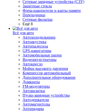
Сетевые зарядные устройства (СЗУ)
Защитные стекла
Флеш-накопители и карты памяти
Переходники
Сетевые фильтры
Ещё 8
Всё для авто
Автохолодильники
Автоакустика
Автопылесосы
GPS-навигаторы
Автомобильные рации
Видеорегистраторы
Автокресло
Мойки высокого давления
Компрессор автомобильный
Дополнительное оборудование
Домкраты
FM-модуляторы
Автовизитки
Пуско-зарядные устройства
Автодержатели
Автомагнитолы
Антирадары