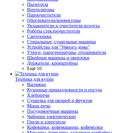
Пылесосы
Вентиляторы
Пароочистители
Обогреватели/конвекторы
Увлажнители и очистители воздуха
Роботы стеклоочистители
Сантехника
Стиральные, сушильные машины
Устройства для "Умного дома"
Утюги, парогенераторы, отпариватели
Швейные машины и оверлоки
Держатели, кронштейны
Ещё 10
Техника для кухни
Вытяжки
Кухонные принадлежности и посуда
Хлебопечи
Сушилка для овощей и фруктов
Мини-печи
Посудомоечные машины
Чайники электрические
Грили и аэрогрили
Кофеварки, кофемашины, кофемолки
Миксеры, блендеры, кухонные комбайны