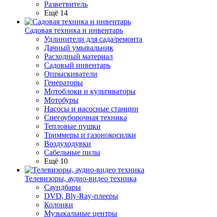
Разветвитель
Ещё 14
Садовая техника и инвентарь
Удлинители для сада/ремонта
Дачный умывальник
Расходный материал
Садовый инвентарь
Опрыскиватели
Генераторы
Мотоблоки и культиваторы
Мотобуры
Насосы и насосные станции
Снегоуборочная техника
Тепловые пушки
Триммеры и газонокосилки
Воздуходувки
Сабельные пилы
Ещё 10
Телевизоры, аудио-видео техника
Саундбары
DVD, Bly-Ray-плееры
Колонки
Музыкальные центры