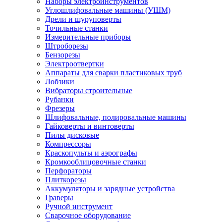
Наборы электроинструментов
Углошлифовальные машины (УШМ)
Дрели и шуруповерты
Точильные станки
Измерительные приборы
Штроборезы
Бензорезы
Электроотвертки
Аппараты для сварки пластиковых труб
Лобзики
Вибраторы строительные
Рубанки
Фрезеры
Шлифовальные, полировальные машины
Гайковерты и винтоверты
Пилы дисковые
Компрессоры
Краскопульты и аэрографы
Кромкооблицовочные станки
Перфораторы
Плиткорезы
Аккумуляторы и зарядные устройства
Граверы
Ручной инструмент
Сварочное оборудование