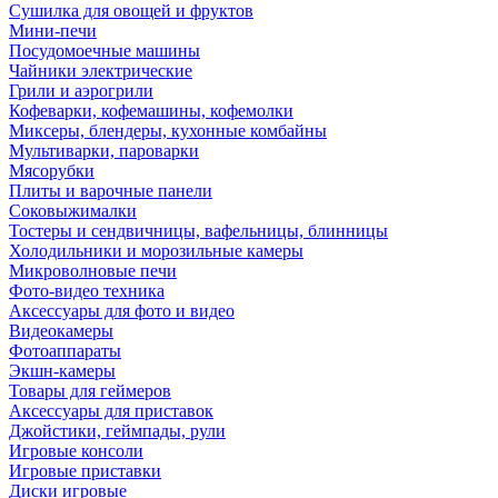
Сушилка для овощей и фруктов
Мини-печи
Посудомоечные машины
Чайники электрические
Грили и аэрогрили
Кофеварки, кофемашины, кофемолки
Миксеры, блендеры, кухонные комбайны
Мультиварки, пароварки
Мясорубки
Плиты и варочные панели
Соковыжималки
Тостеры и сендвичницы, вафельницы, блинницы
Холодильники и морозильные камеры
Микроволновые печи
Фото-видео техника
Аксессуары для фото и видео
Видеокамеры
Фотоаппараты
Экшн-камеры
Товары для геймеров
Аксессуары для приставок
Джойстики, геймпады, рули
Игровые консоли
Игровые приставки
Диски игровые