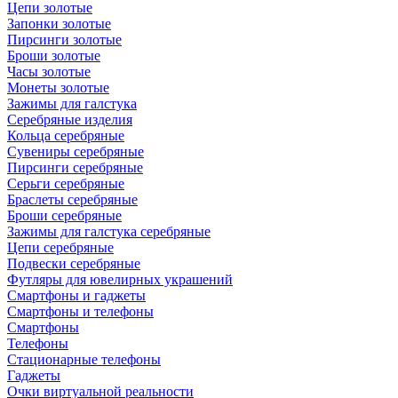
Цепи золотые
Запонки золотые
Пирсинги золотые
Броши золотые
Часы золотые
Монеты золотые
Зажимы для галстука
Серебряные изделия
Кольца серебряные
Сувениры серебряные
Пирсинги серебряные
Серьги серебряные
Браслеты серебряные
Броши серебряные
Зажимы для галстука серебряные
Цепи серебряные
Подвески серебряные
Футляры для ювелирных украшений
Смартфоны и гаджеты
Смартфоны и телефоны
Смартфоны
Телефоны
Стационарные телефоны
Гаджеты
Очки виртуальной реальности