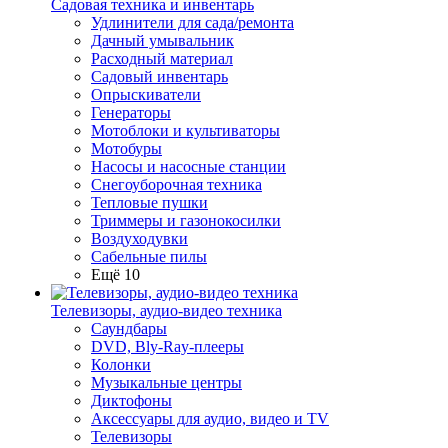
Садовая техника и инвентарь
Удлинители для сада/ремонта
Дачный умывальник
Расходный материал
Садовый инвентарь
Опрыскиватели
Генераторы
Мотоблоки и культиваторы
Мотобуры
Насосы и насосные станции
Снегоуборочная техника
Тепловые пушки
Триммеры и газонокосилки
Воздуходувки
Сабельные пилы
Ещё 10
Телевизоры, аудио-видео техника
Саундбары
DVD, Bly-Ray-плееры
Колонки
Музыкальные центры
Диктофоны
Аксессуары для аудио, видео и TV
Телевизоры