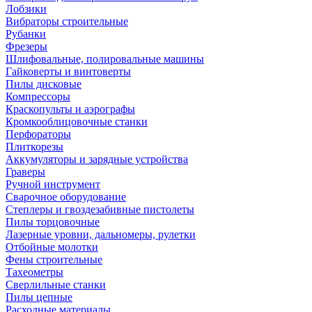
Лобзики
Вибраторы строительные
Рубанки
Фрезеры
Шлифовальные, полировальные машины
Гайковерты и винтоверты
Пилы дисковые
Компрессоры
Краскопульты и аэрографы
Кромкооблицовочные станки
Перфораторы
Плиткорезы
Аккумуляторы и зарядные устройства
Граверы
Ручной инструмент
Сварочное оборудование
Степлеры и гвоздезабивные пистолеты
Пилы торцовочные
Лазерные уровни, дальномеры, рулетки
Отбойные молотки
Фены строительные
Тахеометры
Сверлильные станки
Пилы цепные
Расходные материалы