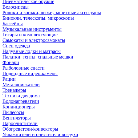
Пневматическое оружие
Велосипеды
Ролики и коньки, лыжи, защитные аксессуары
Бинокли, телескопы, микроскопы
Бассейны
Музыкальные инструменты
Гитары и комплектующие
Самокаты и электросамокаты
Спец одежда
Надувные лодки и матрасы
Палатки, тенты, спальные мешки
Фонари
Рыболовные снасти
Подводные видео-камеры
Рации
Металлоискатели
Тренажеры
Техника для дома
Водонагреватели
Кондиционеры
Пылесосы
Вентиляторы
Пароочистители
Обогреватели/конвекторы
Увлажнители и очистители воздуха