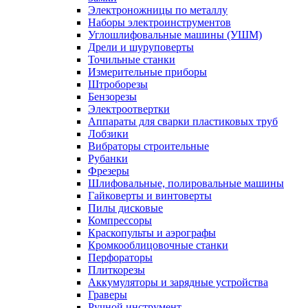
Электроножницы по металлу
Наборы электроинструментов
Углошлифовальные машины (УШМ)
Дрели и шуруповерты
Точильные станки
Измерительные приборы
Штроборезы
Бензорезы
Электроотвертки
Аппараты для сварки пластиковых труб
Лобзики
Вибраторы строительные
Рубанки
Фрезеры
Шлифовальные, полировальные машины
Гайковерты и винтоверты
Пилы дисковые
Компрессоры
Краскопульты и аэрографы
Кромкооблицовочные станки
Перфораторы
Плиткорезы
Аккумуляторы и зарядные устройства
Граверы
Ручной инструмент