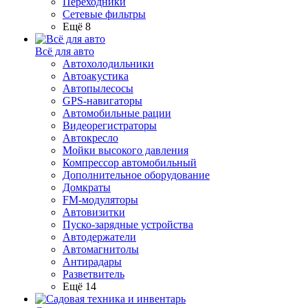
Переходники
Сетевые фильтры
Ещё 8
Всё для авто
Автохолодильники
Автоакустика
Автопылесосы
GPS-навигаторы
Автомобильные рации
Видеорегистраторы
Автокресло
Мойки высокого давления
Компрессор автомобильный
Дополнительное оборудование
Домкраты
FM-модуляторы
Автовизитки
Пуско-зарядные устройства
Автодержатели
Автомагнитолы
Антирадары
Разветвитель
Ещё 14