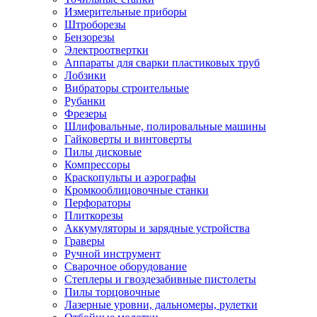
Измерительные приборы
Штроборезы
Бензорезы
Электроотвертки
Аппараты для сварки пластиковых труб
Лобзики
Вибраторы строительные
Рубанки
Фрезеры
Шлифовальные, полировальные машины
Гайковерты и винтоверты
Пилы дисковые
Компрессоры
Краскопульты и аэрографы
Кромкооблицовочные станки
Перфораторы
Плиткорезы
Аккумуляторы и зарядные устройства
Граверы
Ручной инструмент
Сварочное оборудование
Степлеры и гвоздезабивные пистолеты
Пилы торцовочные
Лазерные уровни, дальномеры, рулетки