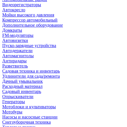
Видеорегистраторы
Автокресло
Мойки высокого давления
Компрессор автомобильный
Дополнительное оборудование
Домкраты
FM-модуляторы
Автовизитки
Пуско-зарядные устройства
Автодержатели
Автомагнитолы
Антирадары
Разветвитель
Садовая техника и инвентарь
Удлинители для сада/ремонта
Дачный умывальник
Расходный материал
Садовый инвентарь
Опрыскиватели
Генераторы
Мотоблоки и культиваторы
Мотобуры
Насосы и насосные станции
Снегоуборочная техника