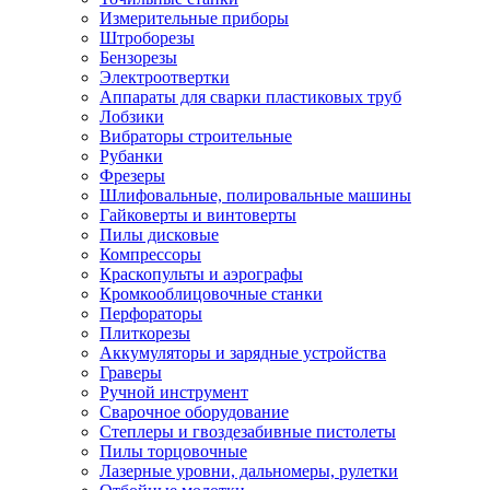
Измерительные приборы
Штроборезы
Бензорезы
Электроотвертки
Аппараты для сварки пластиковых труб
Лобзики
Вибраторы строительные
Рубанки
Фрезеры
Шлифовальные, полировальные машины
Гайковерты и винтоверты
Пилы дисковые
Компрессоры
Краскопульты и аэрографы
Кромкооблицовочные станки
Перфораторы
Плиткорезы
Аккумуляторы и зарядные устройства
Граверы
Ручной инструмент
Сварочное оборудование
Степлеры и гвоздезабивные пистолеты
Пилы торцовочные
Лазерные уровни, дальномеры, рулетки