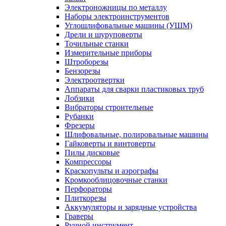
Электроножницы по металлу
Наборы электроинструментов
Углошлифовальные машины (УШМ)
Дрели и шуруповерты
Точильные станки
Измерительные приборы
Штроборезы
Бензорезы
Электроотвертки
Аппараты для сварки пластиковых труб
Лобзики
Вибраторы строительные
Рубанки
Фрезеры
Шлифовальные, полировальные машины
Гайковерты и винтоверты
Пилы дисковые
Компрессоры
Краскопульты и аэрографы
Кромкооблицовочные станки
Перфораторы
Плиткорезы
Аккумуляторы и зарядные устройства
Граверы
Ручной инструмент