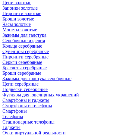
Цепи золотые
Запонки золотые
Пирсинги золотые
Броши золотые
Часы золотые
Монеты золотые
Зажимы для галстука
Серебряные изделия
Кольца серебряные
Сувениры серебряные
Пирсинги серебряные
Серьги серебряные
Браслеты серебряные
Броши серебряные
Зажимы для галстука серебряные
Цепи серебряные
Подвески серебряные
Футляры для ювелирных украшений
Смартфоны и гаджеты
Смартфоны и телефоны
Смартфоны
Телефоны
Стационарные телефоны
Гаджеты
Очки виртуальной реальности