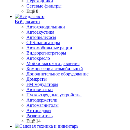
Переходники
Сетевые фильтры
Ещё 8
Всё для авто
Автохолодильники
Автоакустика
Автопылесосы
GPS-навигаторы
Автомобильные рации
Видеорегистраторы
Автокресло
Мойки высокого давления
Компрессор автомобильный
Дополнительное оборудование
Домкраты
FM-модуляторы
Автовизитки
Пуско-зарядные устройства
Автодержатели
Автомагнитолы
Антирадары
Разветвитель
Ещё 14