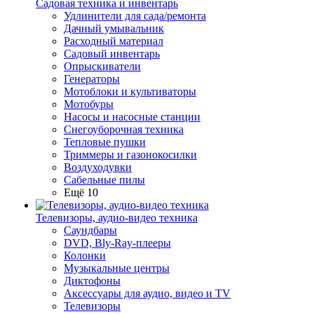
Садовая техника и инвентарь
Удлинители для сада/ремонта
Дачный умывальник
Расходный материал
Садовый инвентарь
Опрыскиватели
Генераторы
Мотоблоки и культиваторы
Мотобуры
Насосы и насосные станции
Снегоуборочная техника
Тепловые пушки
Триммеры и газонокосилки
Воздуходувки
Сабельные пилы
Ещё 10
Телевизоры, аудио-видео техника
Саундбары
DVD, Bly-Ray-плееры
Колонки
Музыкальные центры
Диктофоны
Аксессуары для аудио, видео и TV
Телевизоры