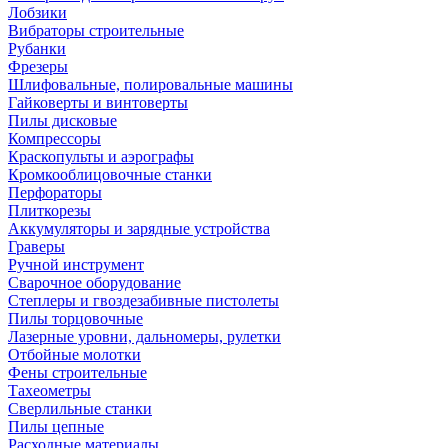
Лобзики
Вибраторы строительные
Рубанки
Фрезеры
Шлифовальные, полировальные машины
Гайковерты и винтоверты
Пилы дисковые
Компрессоры
Краскопульты и аэрографы
Кромкооблицовочные станки
Перфораторы
Плиткорезы
Аккумуляторы и зарядные устройства
Граверы
Ручной инструмент
Сварочное оборудование
Степлеры и гвоздезабивные пистолеты
Пилы торцовочные
Лазерные уровни, дальномеры, рулетки
Отбойные молотки
Фены строительные
Тахеометры
Сверлильные станки
Пилы цепные
Расходные материалы