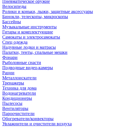
Пневматическое оружие
Велосипеды
Ролики и коньки, лыжи, защитные аксессуары
Бинокли, телескопы, микроскопы
Бассейны
Музыкальные инструменты
Гитары и комплектующие
Самокаты и электросамокаты
Спец одежда
Надувные лодки и матрасы
Палатки, тенты, спальные мешки
Фонари
Рыболовные снасти
Подводные видео-камеры
Рации
Металлоискатели
Тренажеры
Техника для дома
Водонагреватели
Кондиционеры
Пылесосы
Вентиляторы
Пароочистители
Обогреватели/конвекторы
Увлажнители и очистители воздуха