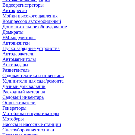
Видеорегистраторы
Автокресло
Мойки высокого давления
Компрессор автомобильный
Дополнительное оборудование
Домкраты
FM-модуляторы
Автовизитки
Пуско-зарядные устройства
Автодержатели
Автомагнитолы
Антирадары
Разветвитель
Садовая техника и инвентарь
Удлинители для сада/ремонта
Дачный умывальник
Расходный материал
Садовый инвентарь
Опрыскиватели
Генераторы
Мотоблоки и культиваторы
Мотобуры
Насосы и насосные станции
Снегоуборочная техника