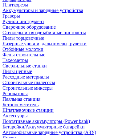
Плиткорезы
Аккумуляторы и зарядные устройства
Граверы
Ручной инструмент
Сварочное оборудование
Степлеры и гвоздезабивные пистолеты
Пилы торцовочные
Лазерные уровни, дальномеры, рулетки
Отбойные молотки
Фены строительные
Тахеометры
Сверлильные станки
Пилы цепные
Расходные материалы
Строительные пылесосы
Строительные миксеры
Реноваторы
Паяльная станция
Бетоносмеситель
Шпатлевочные станции
Аксессуары
Портативные аккумуляторы (Power bank)
Батарейки/Аккумуляторные батарейки
Автомобильные зарядные устройства (АЗУ)
Диски