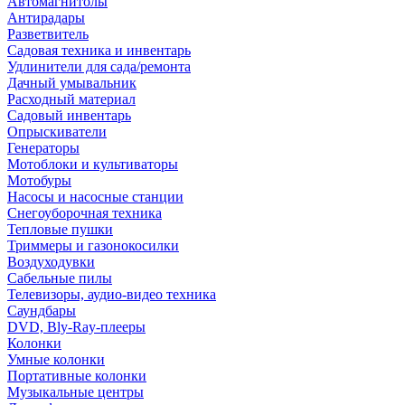
Автомагнитолы
Антирадары
Разветвитель
Садовая техника и инвентарь
Удлинители для сада/ремонта
Дачный умывальник
Расходный материал
Садовый инвентарь
Опрыскиватели
Генераторы
Мотоблоки и культиваторы
Мотобуры
Насосы и насосные станции
Снегоуборочная техника
Тепловые пушки
Триммеры и газонокосилки
Воздуходувки
Сабельные пилы
Телевизоры, аудио-видео техника
Саундбары
DVD, Bly-Ray-плееры
Колонки
Умные колонки
Портативные колонки
Музыкальные центры