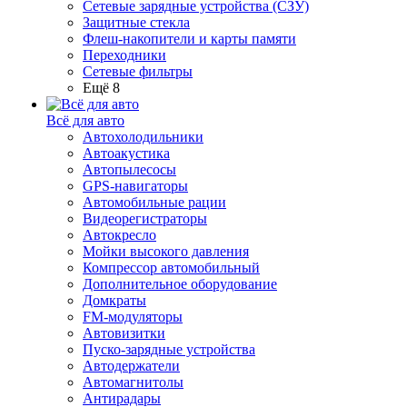
Сетевые зарядные устройства (СЗУ)
Защитные стекла
Флеш-накопители и карты памяти
Переходники
Сетевые фильтры
Ещё 8
Всё для авто
Автохолодильники
Автоакустика
Автопылесосы
GPS-навигаторы
Автомобильные рации
Видеорегистраторы
Автокресло
Мойки высокого давления
Компрессор автомобильный
Дополнительное оборудование
Домкраты
FM-модуляторы
Автовизитки
Пуско-зарядные устройства
Автодержатели
Автомагнитолы
Антирадары