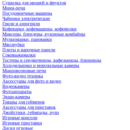
Сушилка для овощей и фруктов
Мини-печи
Посудомоечные машины
Чайники электрические
Грили и аэрогрили
Кофеварки, кофемашины, кофемолки
Миксеры, блендеры, кухонные комбайны
Мультиварки, пароварки
Мясорубки
Плиты и варочные панели
Соковыжималки
Тостеры и сендвичницы, вафельницы, блинницы
Холодильники и морозильные камеры
Микроволновые печи
Фото-видео техника
Аксессуары для фото и видео
Видеокамеры
Фотоаппараты
Экшн-камеры
Товары для геймеров
Аксессуары для приставок
Джойстики, геймпады, рули
Игровые консоли
Игровые приставки
Диски игровые