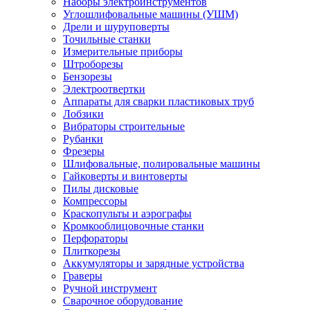
Наборы электроинструментов
Углошлифовальные машины (УШМ)
Дрели и шуруповерты
Точильные станки
Измерительные приборы
Штроборезы
Бензорезы
Электроотвертки
Аппараты для сварки пластиковых труб
Лобзики
Вибраторы строительные
Рубанки
Фрезеры
Шлифовальные, полировальные машины
Гайковерты и винтоверты
Пилы дисковые
Компрессоры
Краскопульты и аэрографы
Кромкооблицовочные станки
Перфораторы
Плиткорезы
Аккумуляторы и зарядные устройства
Граверы
Ручной инструмент
Сварочное оборудование