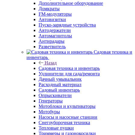
Дополнительное оборудование
Домкраты
FM-модуляторы
Автовизитки
Пуско-зарядные устройства
Автодержатели
Автомагнитолы
Антирадары
Разветвитель
Садовая техника и
инвентарь
Назад
Садовая техника и инвентарь
Удлинители для сада/ремонта
Дачный умывальник
Расходный материал
Садовый инвентарь
Опрыскиватели
Генераторы
Мотоблоки и культиваторы
Мотобуры
Насосы и насосные станции
Снегоуборочная техника
Тепловые пушки
Триммеры и газонокосилки