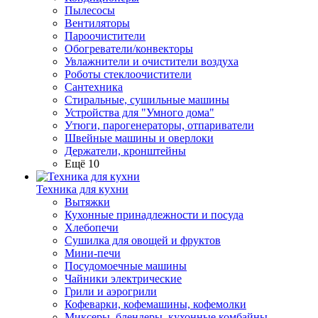
Пылесосы
Вентиляторы
Пароочистители
Обогреватели/конвекторы
Увлажнители и очистители воздуха
Роботы стеклоочистители
Сантехника
Стиральные, сушильные машины
Устройства для "Умного дома"
Утюги, парогенераторы, отпариватели
Швейные машины и оверлоки
Держатели, кронштейны
Ещё 10
Техника для кухни
Вытяжки
Кухонные принадлежности и посуда
Хлебопечи
Сушилка для овощей и фруктов
Мини-печи
Посудомоечные машины
Чайники электрические
Грили и аэрогрили
Кофеварки, кофемашины, кофемолки
Миксеры, блендеры, кухонные комбайны