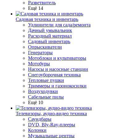
Разветвитель
Ещё 14
Садовая техника и инвентарь
Удлинители для сада/ремонта
Дачный умывальник
Расходный материал
Садовый инвентарь
Опрыскиватели
Генераторы
Мотоблоки и культиваторы
Мотобуры
Насосы и насосные станции
Снегоуборочная техника
Тепловые пушки
Триммеры и газонокосилки
Воздуходувки
Сабельные пилы
Ещё 10
Телевизоры, аудио-видео техника
Саундбары
DVD, Bly-Ray-плееры
Колонки
Музыкальные центры