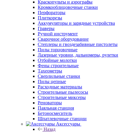
Краскопульты и аэрографы
Кромкооблицовочные станки
Перфораторы
Плиткорезы
Аккумуляторы и зарядные устройства
Граверы
Ручной инструмент
Сварочное оборудование
Степлеры и гвоздезабивные пистолеты
Пилы торцовочные
Лазерные уровни, дальномеры, рулетки
Отбойные молотки
Фены строительные
Тахеометры
Сверлильные станки
Пилы цепные
Расходные материалы
Строительные пылесосы
Строительные миксеры
Реноваторы
Паяльная станция
Бетоносмеситель
Шпатлевочные станции
Аксессуары
Назад