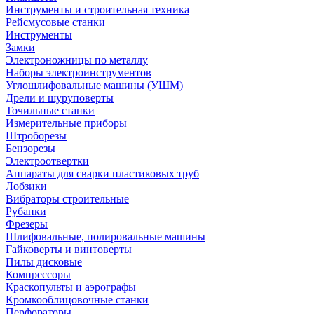
Инструменты и строительная техника
Рейсмусовые станки
Инструменты
Замки
Электроножницы по металлу
Наборы электроинструментов
Углошлифовальные машины (УШМ)
Дрели и шуруповерты
Точильные станки
Измерительные приборы
Штроборезы
Бензорезы
Электроотвертки
Аппараты для сварки пластиковых труб
Лобзики
Вибраторы строительные
Рубанки
Фрезеры
Шлифовальные, полировальные машины
Гайковерты и винтоверты
Пилы дисковые
Компрессоры
Краскопульты и аэрографы
Кромкооблицовочные станки
Перфораторы