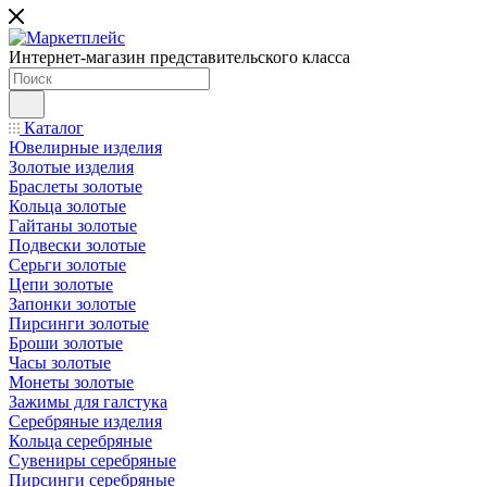
Интернет-магазин представительского класса
Каталог
Ювелирные изделия
Золотые изделия
Браслеты золотые
Кольца золотые
Гайтаны золотые
Подвески золотые
Серьги золотые
Цепи золотые
Запонки золотые
Пирсинги золотые
Броши золотые
Часы золотые
Монеты золотые
Зажимы для галстука
Серебряные изделия
Кольца серебряные
Сувениры серебряные
Пирсинги серебряные