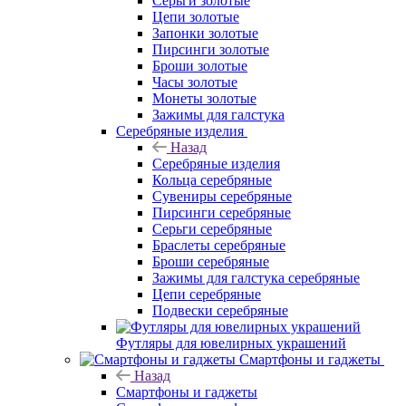
Серьги золотые
Цепи золотые
Запонки золотые
Пирсинги золотые
Броши золотые
Часы золотые
Монеты золотые
Зажимы для галстука
Серебряные изделия
Назад
Серебряные изделия
Кольца серебряные
Сувениры серебряные
Пирсинги серебряные
Серьги серебряные
Браслеты серебряные
Броши серебряные
Зажимы для галстука серебряные
Цепи серебряные
Подвески серебряные
Футляры для ювелирных украшений
Смартфоны и гаджеты
Назад
Смартфоны и гаджеты