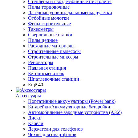
Степлеры и гвоздезабивные пистолеты
Пилы торцовочные
Лазерные уровни, дальномеры, рулетки
Отбойные молотки
Фены строительные
Тахеометры
Сверлильные станки
Пилы цепные
Расходные материалы
Строительные пылесосы
Строительные миксеры
Реноваторы
Паяльная станция
Бетоносмеситель
Шпатлевочные станции
Ещё 40
Аксессуары
Портативные аккумуляторы (Power bank)
Батарейки/Аккумуляторные батарейки
Автомобильные зарядные устройства (АЗУ)
Диски
Кабели
Держатели для телефонов
Чехлы для смартфонов