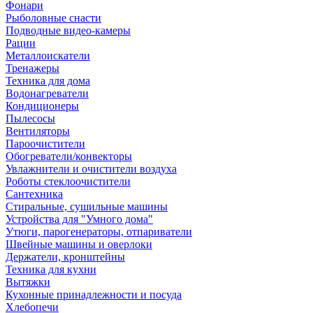
Фонари
Рыболовные снасти
Подводные видео-камеры
Рации
Металлоискатели
Тренажеры
Техника для дома
Водонагреватели
Кондиционеры
Пылесосы
Вентиляторы
Пароочистители
Обогреватели/конвекторы
Увлажнители и очистители воздуха
Роботы стеклоочистители
Сантехника
Стиральные, сушильные машины
Устройства для "Умного дома"
Утюги, парогенераторы, отпариватели
Швейные машины и оверлоки
Держатели, кронштейны
Техника для кухни
Вытяжки
Кухонные принадлежности и посуда
Хлебопечи