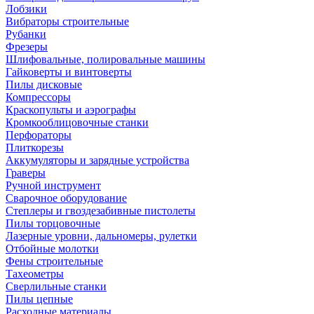
Лобзики
Вибраторы строительные
Рубанки
Фрезеры
Шлифовальные, полировальные машины
Гайковерты и винтоверты
Пилы дисковые
Компрессоры
Краскопульты и аэрографы
Кромкооблицовочные станки
Перфораторы
Плиткорезы
Аккумуляторы и зарядные устройства
Граверы
Ручной инструмент
Сварочное оборудование
Степлеры и гвоздезабивные пистолеты
Пилы торцовочные
Лазерные уровни, дальномеры, рулетки
Отбойные молотки
Фены строительные
Тахеометры
Сверлильные станки
Пилы цепные
Расходные материалы