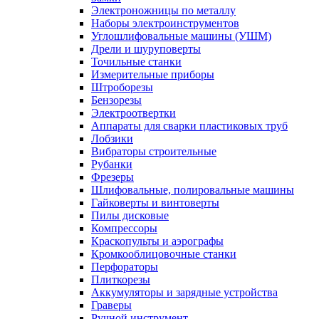
Электроножницы по металлу
Наборы электроинструментов
Углошлифовальные машины (УШМ)
Дрели и шуруповерты
Точильные станки
Измерительные приборы
Штроборезы
Бензорезы
Электроотвертки
Аппараты для сварки пластиковых труб
Лобзики
Вибраторы строительные
Рубанки
Фрезеры
Шлифовальные, полировальные машины
Гайковерты и винтоверты
Пилы дисковые
Компрессоры
Краскопульты и аэрографы
Кромкооблицовочные станки
Перфораторы
Плиткорезы
Аккумуляторы и зарядные устройства
Граверы
Ручной инструмент