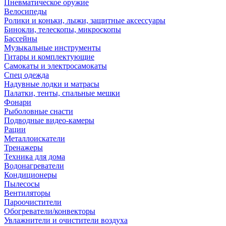
Пневматическое оружие
Велосипеды
Ролики и коньки, лыжи, защитные аксессуары
Бинокли, телескопы, микроскопы
Бассейны
Музыкальные инструменты
Гитары и комплектующие
Самокаты и электросамокаты
Спец одежда
Надувные лодки и матрасы
Палатки, тенты, спальные мешки
Фонари
Рыболовные снасти
Подводные видео-камеры
Рации
Металлоискатели
Тренажеры
Техника для дома
Водонагреватели
Кондиционеры
Пылесосы
Вентиляторы
Пароочистители
Обогреватели/конвекторы
Увлажнители и очистители воздуха