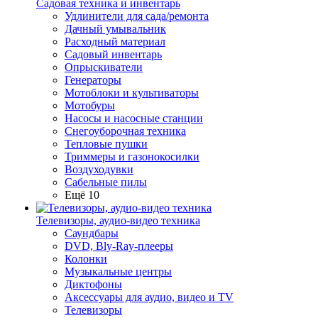
Садовая техника и инвентарь
Удлинители для сада/ремонта
Дачный умывальник
Расходный материал
Садовый инвентарь
Опрыскиватели
Генераторы
Мотоблоки и культиваторы
Мотобуры
Насосы и насосные станции
Снегоуборочная техника
Тепловые пушки
Триммеры и газонокосилки
Воздуходувки
Сабельные пилы
Ещё 10
Телевизоры, аудио-видео техника
Саундбары
DVD, Bly-Ray-плееры
Колонки
Музыкальные центры
Диктофоны
Аксессуары для аудио, видео и TV
Телевизоры