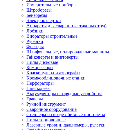
Измерительные приборы
Штроборезы
Бензорезы
Электроотвертки
Аппараты для сварки пластиковых труб
Лобзики
Вибраторы строительные
Рубанки
Фрезеры
Шлифовальные, полировальные машины
Гайковерты и винтоверты
Пилы дисковые
Компрессоры
Краскопульты и аэрографы
Кромкооблицовочные станки
Перфораторы
Плиткорезы
Аккумуляторы и зарядные устройства
Граверы
Ручной инструмент
Сварочное оборудование
Степлеры и гвоздезабивные пистолеты
Пилы торцовочные
Лазерные уровни, дальномеры, рулетки