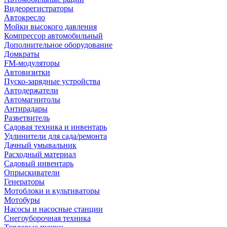
Видеорегистраторы
Автокресло
Мойки высокого давления
Компрессор автомобильный
Дополнительное оборудование
Домкраты
FM-модуляторы
Автовизитки
Пуско-зарядные устройства
Автодержатели
Автомагнитолы
Антирадары
Разветвитель
Садовая техника и инвентарь
Удлинители для сада/ремонта
Дачный умывальник
Расходный материал
Садовый инвентарь
Опрыскиватели
Генераторы
Мотоблоки и культиваторы
Мотобуры
Насосы и насосные станции
Снегоуборочная техника