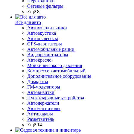
Переходники
Сетевые фильтры
Ещё 8
Всё для авто
Автохолодильники
Автоакустика
Автопылесосы
GPS-навигаторы
Автомобильные рации
Видеорегистраторы
Автокресло
Мойки высокого давления
Компрессор автомобильный
Дополнительное оборудование
Домкраты
FM-модуляторы
Автовизитки
Пуско-зарядные устройства
Автодержатели
Автомагнитолы
Антирадары
Разветвитель
Ещё 14