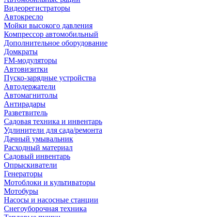
Видеорегистраторы
Автокресло
Мойки высокого давления
Компрессор автомобильный
Дополнительное оборудование
Домкраты
FM-модуляторы
Автовизитки
Пуско-зарядные устройства
Автодержатели
Автомагнитолы
Антирадары
Разветвитель
Садовая техника и инвентарь
Удлинители для сада/ремонта
Дачный умывальник
Расходный материал
Садовый инвентарь
Опрыскиватели
Генераторы
Мотоблоки и культиваторы
Мотобуры
Насосы и насосные станции
Снегоуборочная техника