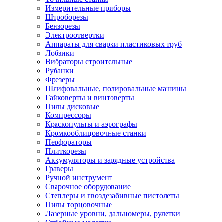
Измерительные приборы
Штроборезы
Бензорезы
Электроотвертки
Аппараты для сварки пластиковых труб
Лобзики
Вибраторы строительные
Рубанки
Фрезеры
Шлифовальные, полировальные машины
Гайковерты и винтоверты
Пилы дисковые
Компрессоры
Краскопульты и аэрографы
Кромкооблицовочные станки
Перфораторы
Плиткорезы
Аккумуляторы и зарядные устройства
Граверы
Ручной инструмент
Сварочное оборудование
Степлеры и гвоздезабивные пистолеты
Пилы торцовочные
Лазерные уровни, дальномеры, рулетки