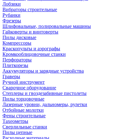
Лобзики
Вибраторы строительные
Рубанки
Фрезеры
Шлифовальные, полировальные машины
Гайковерты и винтоверты
Пилы дисковые
Компрессоры
Краскопульты и аэрографы
Кромкооблицовочные станки
Перфораторы
Плиткорезы
Аккумуляторы и зарядные устройства
Граверы
Ручной инструмент
Сварочное оборудование
Степлеры и гвоздезабивные пистолеты
Пилы торцовочные
Лазерные уровни, дальномеры, рулетки
Отбойные молотки
Фены строительные
Тахеометры
Сверлильные станки
Пилы цепные
Расходные материалы