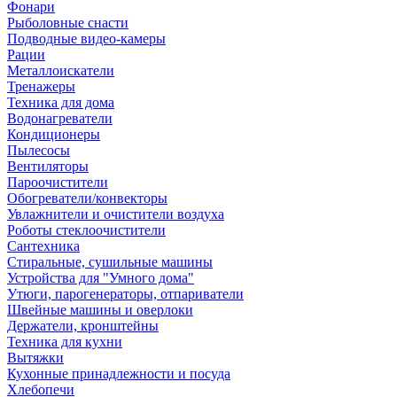
Фонари
Рыболовные снасти
Подводные видео-камеры
Рации
Металлоискатели
Тренажеры
Техника для дома
Водонагреватели
Кондиционеры
Пылесосы
Вентиляторы
Пароочистители
Обогреватели/конвекторы
Увлажнители и очистители воздуха
Роботы стеклоочистители
Сантехника
Стиральные, сушильные машины
Устройства для "Умного дома"
Утюги, парогенераторы, отпариватели
Швейные машины и оверлоки
Держатели, кронштейны
Техника для кухни
Вытяжки
Кухонные принадлежности и посуда
Хлебопечи