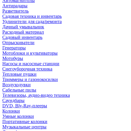
Автомагнитолы
Антирадары
Разветвитель
Садовая техника и инвентарь
Удлинители для сада/ремонта
Дачный умывальник
Расходный материал
Садовый инвентарь
Опрыскиватели
Генераторы
Мотоблоки и культиваторы
Мотобуры
Насосы и насосные станции
Снегоуборочная техника
Тепловые пушки
Триммеры и газонокосилки
Воздуходувки
Сабельные пилы
Телевизоры, аудио-видео техника
Саундбары
DVD, Bly-Ray-плееры
Колонки
Умные колонки
Портативные колонки
Музыкальные центры