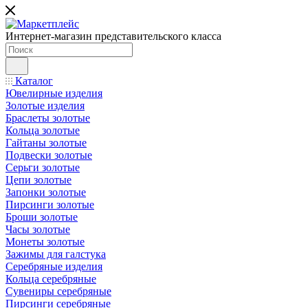
Интернет-магазин представительского класса
Каталог
Ювелирные изделия
Золотые изделия
Браслеты золотые
Кольца золотые
Гайтаны золотые
Подвески золотые
Серьги золотые
Цепи золотые
Запонки золотые
Пирсинги золотые
Броши золотые
Часы золотые
Монеты золотые
Зажимы для галстука
Серебряные изделия
Кольца серебряные
Сувениры серебряные
Пирсинги серебряные