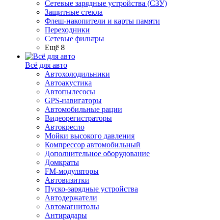
Сетевые зарядные устройства (СЗУ)
Защитные стекла
Флеш-накопители и карты памяти
Переходники
Сетевые фильтры
Ещё 8
Всё для авто
Автохолодильники
Автоакустика
Автопылесосы
GPS-навигаторы
Автомобильные рации
Видеорегистраторы
Автокресло
Мойки высокого давления
Компрессор автомобильный
Дополнительное оборудование
Домкраты
FM-модуляторы
Автовизитки
Пуско-зарядные устройства
Автодержатели
Автомагнитолы
Антирадары