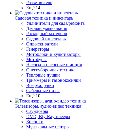
Разветвитель
Ещё 14
Садовая техника и инвентарь
Удлинители для сада/ремонта
Дачный умывальник
Расходный материал
Садовый инвентарь
Опрыскиватели
Генераторы
Мотоблоки и культиваторы
Мотобуры
Насосы и насосные станции
Снегоуборочная техника
Тепловые пушки
Триммеры и газонокосилки
Воздуходувки
Сабельные пилы
Ещё 10
Телевизоры, аудио-видео техника
Саундбары
DVD, Bly-Ray-плееры
Колонки
Музыкальные центры