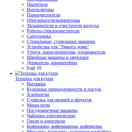
Пылесосы
Вентиляторы
Пароочистители
Обогреватели/конвекторы
Увлажнители и очистители воздуха
Роботы стеклоочистители
Сантехника
Стиральные, сушильные машины
Устройства для "Умного дома"
Утюги, парогенераторы, отпариватели
Швейные машины и оверлоки
Держатели, кронштейны
Ещё 10
Техника для кухни
Вытяжки
Кухонные принадлежности и посуда
Хлебопечи
Сушилка для овощей и фруктов
Мини-печи
Посудомоечные машины
Чайники электрические
Грили и аэрогрили
Кофеварки, кофемашины, кофемолки
Миксеры, блендеры, кухонные комбайны