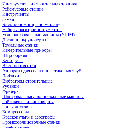
Инструменты и строительная техника
Рейсмусовые станки
Инструменты
Замки
Электроножницы по металлу
Наборы электроинструментов
Углошлифовальные машины (УШМ)
Дрели и шуруповерты
Точильные станки
Измерительные приборы
Штроборезы
Бензорезы
Электроотвертки
Аппараты для сварки пластиковых труб
Лобзики
Вибраторы строительные
Рубанки
Фрезеры
Шлифовальные, полировальные машины
Гайковерты и винтоверты
Пилы дисковые
Компрессоры
Краскопульты и аэрографы
Кромкооблицовочные станки
Перфораторы