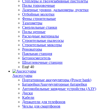
Степлеры и гвоздезабивные пистолеты
Пилы торцовочные
Лазерные уровни, дальномеры, рулетки
Отбойные молотки
Фены строительные
Тахеометры
Сверлильные станки
Пилы цепные
Расходные материалы
Строительные пылесосы
Строительные миксеры
Реноваторы
Паяльная станция
Бетоносмеситель
Шпатлевочные станции
Ещё 40
Аксессуары
Портативные аккумуляторы (Power bank)
Батарейки/Аккумуляторные батарейки
Автомобильные зарядные устройства (АЗУ)
Диски
Кабели
Держатели для телефонов
Чехлы для смартфонов