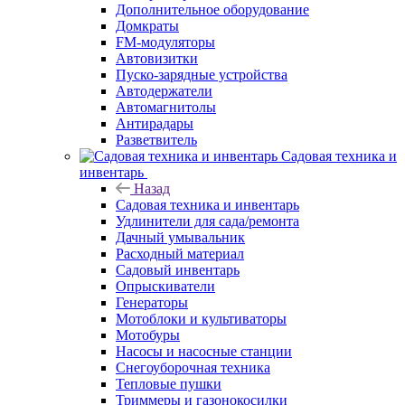
Дополнительное оборудование
Домкраты
FM-модуляторы
Автовизитки
Пуско-зарядные устройства
Автодержатели
Автомагнитолы
Антирадары
Разветвитель
Садовая техника и
инвентарь
Назад
Садовая техника и инвентарь
Удлинители для сада/ремонта
Дачный умывальник
Расходный материал
Садовый инвентарь
Опрыскиватели
Генераторы
Мотоблоки и культиваторы
Мотобуры
Насосы и насосные станции
Снегоуборочная техника
Тепловые пушки
Триммеры и газонокосилки