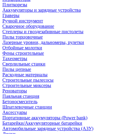
Плиткорезы
Аккумуляторы и зарядные устройства
Граверы
Ручной инструмент
Сварочное оборудование
Степлеры и гвоздезабивные пистолеты
Пилы торцовочные
Лазерные уровни, дальномеры, рулетки
Отбойные молотки
Фены строительные
Тахеометры
Сверлильные станки
Пилы цепные
Расходные материалы
Строительные пылесосы
Строительные миксеры
Реноваторы
Паяльная станция
Бетоносмеситель
Шпатлевочные станции
Аксессуары
Портативные аккумуляторы (Power bank)
Батарейки/Аккумуляторные батарейки
Автомобильные зарядные устройства (АЗУ)
Диски