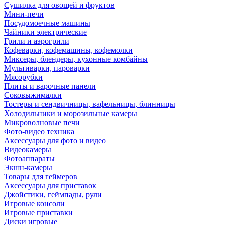
Сушилка для овощей и фруктов
Мини-печи
Посудомоечные машины
Чайники электрические
Грили и аэрогрили
Кофеварки, кофемашины, кофемолки
Миксеры, блендеры, кухонные комбайны
Мультиварки, пароварки
Мясорубки
Плиты и варочные панели
Соковыжималки
Тостеры и сендвичницы, вафельницы, блинницы
Холодильники и морозильные камеры
Микроволновые печи
Фото-видео техника
Аксессуары для фото и видео
Видеокамеры
Фотоаппараты
Экшн-камеры
Товары для геймеров
Аксессуары для приставок
Джойстики, геймпады, рули
Игровые консоли
Игровые приставки
Диски игровые