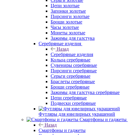
Серьги золотые
Цепи золотые
Запонки золотые
Пирсинги золотые
Броши золотые
Часы золотые
Монеты золотые
Зажимы для галстука
Серебряные изделия
Назад
Серебряные изделия
Кольца серебряные
Сувениры серебряные
Пирсинги серебряные
Серьги серебряные
Браслеты серебряные
Броши серебряные
Зажимы для галстука серебряные
Цепи серебряные
Подвески серебряные
Футляры для ювелирных украшений
Смартфоны и гаджеты
Назад
Смартфоны и гаджеты