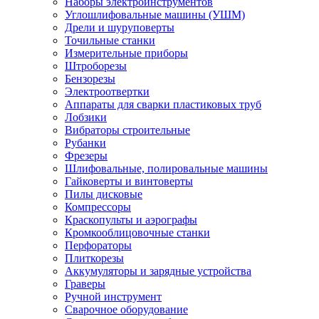
Наборы электроинструментов
Углошлифовальные машины (УШМ)
Дрели и шуруповерты
Точильные станки
Измерительные приборы
Штроборезы
Бензорезы
Электроотвертки
Аппараты для сварки пластиковых труб
Лобзики
Вибраторы строительные
Рубанки
Фрезеры
Шлифовальные, полировальные машины
Гайковерты и винтоверты
Пилы дисковые
Компрессоры
Краскопульты и аэрографы
Кромкооблицовочные станки
Перфораторы
Плиткорезы
Аккумуляторы и зарядные устройства
Граверы
Ручной инструмент
Сварочное оборудование