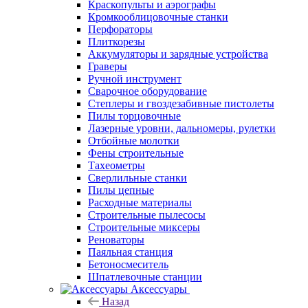
Краскопульты и аэрографы
Кромкооблицовочные станки
Перфораторы
Плиткорезы
Аккумуляторы и зарядные устройства
Граверы
Ручной инструмент
Сварочное оборудование
Степлеры и гвоздезабивные пистолеты
Пилы торцовочные
Лазерные уровни, дальномеры, рулетки
Отбойные молотки
Фены строительные
Тахеометры
Сверлильные станки
Пилы цепные
Расходные материалы
Строительные пылесосы
Строительные миксеры
Реноваторы
Паяльная станция
Бетоносмеситель
Шпатлевочные станции
Аксессуары
Назад