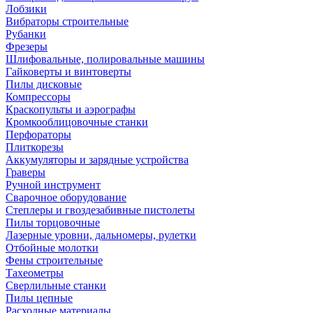
Лобзики
Вибраторы строительные
Рубанки
Фрезеры
Шлифовальные, полировальные машины
Гайковерты и винтоверты
Пилы дисковые
Компрессоры
Краскопульты и аэрографы
Кромкооблицовочные станки
Перфораторы
Плиткорезы
Аккумуляторы и зарядные устройства
Граверы
Ручной инструмент
Сварочное оборудование
Степлеры и гвоздезабивные пистолеты
Пилы торцовочные
Лазерные уровни, дальномеры, рулетки
Отбойные молотки
Фены строительные
Тахеометры
Сверлильные станки
Пилы цепные
Расходные материалы