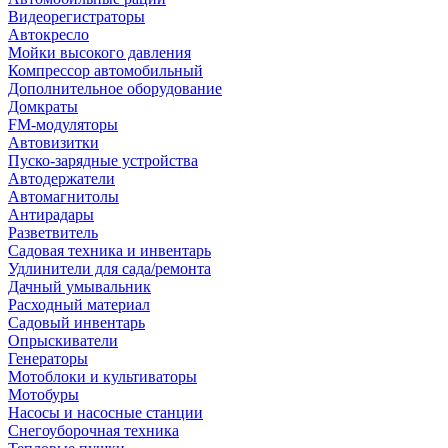
Видеорегистраторы
Автокресло
Мойки высокого давления
Компрессор автомобильный
Дополнительное оборудование
Домкраты
FM-модуляторы
Автовизитки
Пуско-зарядные устройства
Автодержатели
Автомагнитолы
Антирадары
Разветвитель
Садовая техника и инвентарь
Удлинители для сада/ремонта
Дачный умывальник
Расходный материал
Садовый инвентарь
Опрыскиватели
Генераторы
Мотоблоки и культиваторы
Мотобуры
Насосы и насосные станции
Снегоуборочная техника