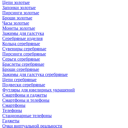
Цепи золотые
Запонки золотые
Пирсинги золотые
Броши золотые
Часы золотые
Монеты золотые
Зажимы для галстука
Серебряные изделия
Кольца серебряные
Сувениры серебряные
Пирсинги серебряные
Серьги серебряные
Браслеты серебряные
Броши серебряные
Зажимы для галстука серебряные
Цепи серебряные
Подвески серебряные
Футляры для ювелирных украшений
Смартфоны и гаджеты
Смартфоны и телефоны
Смартфоны
Телефоны
Стационарные телефоны
Гаджеты
Очки виртуальной реальности