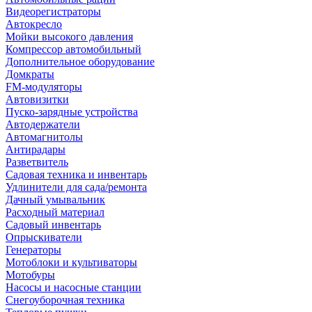
Видеорегистраторы
Автокресло
Мойки высокого давления
Компрессор автомобильный
Дополнительное оборудование
Домкраты
FM-модуляторы
Автовизитки
Пуско-зарядные устройства
Автодержатели
Автомагнитолы
Антирадары
Разветвитель
Садовая техника и инвентарь
Удлинители для сада/ремонта
Дачный умывальник
Расходный материал
Садовый инвентарь
Опрыскиватели
Генераторы
Мотоблоки и культиваторы
Мотобуры
Насосы и насосные станции
Снегоуборочная техника