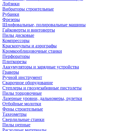
Лобзики
Вибраторы строительные
Рубанки
Фрезеры
Шлифовальные, полировальные машины
Гайковерты и винтоверты
Пилы дисковые
Компрессоры
Краскопульты и аэрографы
Кромкооблицовочные станки
Перфораторы
Плиткорезы
Аккумуляторы и зарядные устройства
Граверы
Ручной инструмент
Сварочное оборудование
Степлеры и гвоздезабивные пистолеты
Пилы торцовочные
Лазерные уровни, дальномеры, рулетки
Отбойные молотки
Фены строительные
Тахеометры
Сверлильные станки
Пилы цепные
Расходные материалы