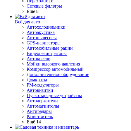
Переходники
Сетевые фильтры
Ещё 8
Всё для авто
Автохолодильники
Автоакустика
Автопылесосы
GPS-навигаторы
Автомобильные рации
Видеорегистраторы
Автокресло
Мойки высокого давления
Компрессор автомобильный
Дополнительное оборудование
Домкраты
FM-модуляторы
Автовизитки
Пуско-зарядные устройства
Автодержатели
Автомагнитолы
Антирадары
Разветвитель
Ещё 14