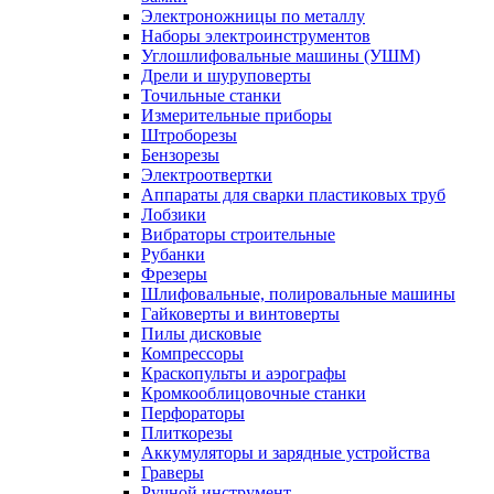
Электроножницы по металлу
Наборы электроинструментов
Углошлифовальные машины (УШМ)
Дрели и шуруповерты
Точильные станки
Измерительные приборы
Штроборезы
Бензорезы
Электроотвертки
Аппараты для сварки пластиковых труб
Лобзики
Вибраторы строительные
Рубанки
Фрезеры
Шлифовальные, полировальные машины
Гайковерты и винтоверты
Пилы дисковые
Компрессоры
Краскопульты и аэрографы
Кромкооблицовочные станки
Перфораторы
Плиткорезы
Аккумуляторы и зарядные устройства
Граверы
Ручной инструмент