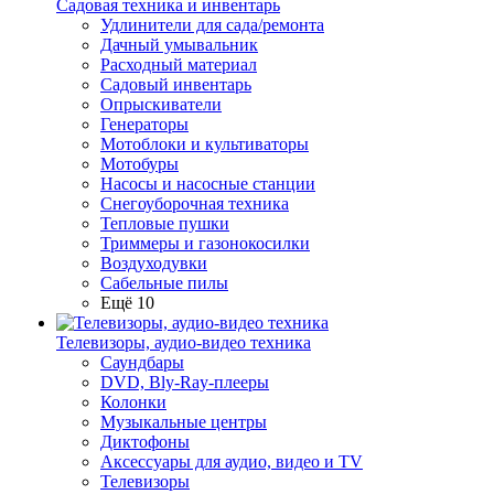
Садовая техника и инвентарь
Удлинители для сада/ремонта
Дачный умывальник
Расходный материал
Садовый инвентарь
Опрыскиватели
Генераторы
Мотоблоки и культиваторы
Мотобуры
Насосы и насосные станции
Снегоуборочная техника
Тепловые пушки
Триммеры и газонокосилки
Воздуходувки
Сабельные пилы
Ещё 10
Телевизоры, аудио-видео техника
Саундбары
DVD, Bly-Ray-плееры
Колонки
Музыкальные центры
Диктофоны
Аксессуары для аудио, видео и TV
Телевизоры