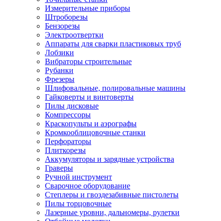
Измерительные приборы
Штроборезы
Бензорезы
Электроотвертки
Аппараты для сварки пластиковых труб
Лобзики
Вибраторы строительные
Рубанки
Фрезеры
Шлифовальные, полировальные машины
Гайковерты и винтоверты
Пилы дисковые
Компрессоры
Краскопульты и аэрографы
Кромкооблицовочные станки
Перфораторы
Плиткорезы
Аккумуляторы и зарядные устройства
Граверы
Ручной инструмент
Сварочное оборудование
Степлеры и гвоздезабивные пистолеты
Пилы торцовочные
Лазерные уровни, дальномеры, рулетки