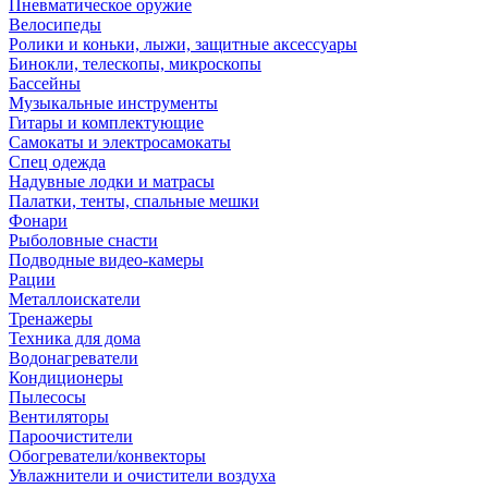
Пневматическое оружие
Велосипеды
Ролики и коньки, лыжи, защитные аксессуары
Бинокли, телескопы, микроскопы
Бассейны
Музыкальные инструменты
Гитары и комплектующие
Самокаты и электросамокаты
Спец одежда
Надувные лодки и матрасы
Палатки, тенты, спальные мешки
Фонари
Рыболовные снасти
Подводные видео-камеры
Рации
Металлоискатели
Тренажеры
Техника для дома
Водонагреватели
Кондиционеры
Пылесосы
Вентиляторы
Пароочистители
Обогреватели/конвекторы
Увлажнители и очистители воздуха