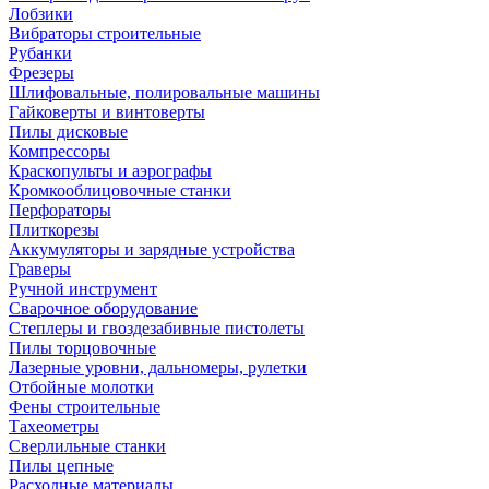
Лобзики
Вибраторы строительные
Рубанки
Фрезеры
Шлифовальные, полировальные машины
Гайковерты и винтоверты
Пилы дисковые
Компрессоры
Краскопульты и аэрографы
Кромкооблицовочные станки
Перфораторы
Плиткорезы
Аккумуляторы и зарядные устройства
Граверы
Ручной инструмент
Сварочное оборудование
Степлеры и гвоздезабивные пистолеты
Пилы торцовочные
Лазерные уровни, дальномеры, рулетки
Отбойные молотки
Фены строительные
Тахеометры
Сверлильные станки
Пилы цепные
Расходные материалы