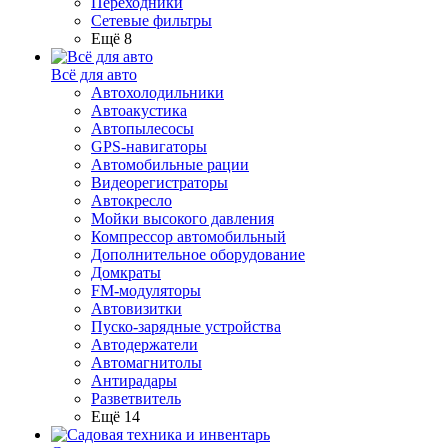
Переходники
Сетевые фильтры
Ещё 8
Всё для авто
Автохолодильники
Автоакустика
Автопылесосы
GPS-навигаторы
Автомобильные рации
Видеорегистраторы
Автокресло
Мойки высокого давления
Компрессор автомобильный
Дополнительное оборудование
Домкраты
FM-модуляторы
Автовизитки
Пуско-зарядные устройства
Автодержатели
Автомагнитолы
Антирадары
Разветвитель
Ещё 14