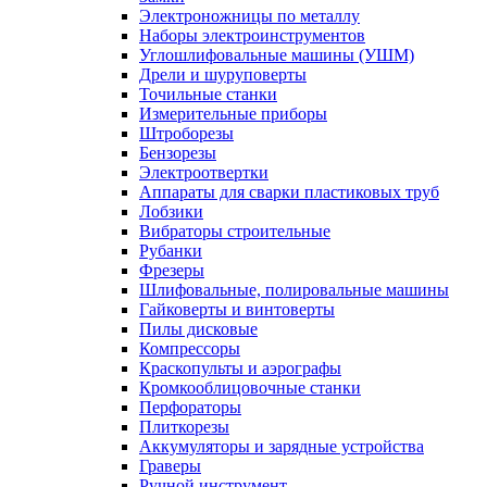
Электроножницы по металлу
Наборы электроинструментов
Углошлифовальные машины (УШМ)
Дрели и шуруповерты
Точильные станки
Измерительные приборы
Штроборезы
Бензорезы
Электроотвертки
Аппараты для сварки пластиковых труб
Лобзики
Вибраторы строительные
Рубанки
Фрезеры
Шлифовальные, полировальные машины
Гайковерты и винтоверты
Пилы дисковые
Компрессоры
Краскопульты и аэрографы
Кромкооблицовочные станки
Перфораторы
Плиткорезы
Аккумуляторы и зарядные устройства
Граверы
Ручной инструмент