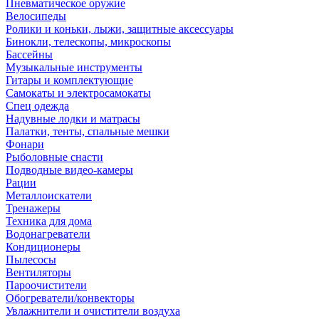
Пневматическое оружие
Велосипеды
Ролики и коньки, лыжи, защитные аксессуары
Бинокли, телескопы, микроскопы
Бассейны
Музыкальные инструменты
Гитары и комплектующие
Самокаты и электросамокаты
Спец одежда
Надувные лодки и матрасы
Палатки, тенты, спальные мешки
Фонари
Рыболовные снасти
Подводные видео-камеры
Рации
Металлоискатели
Тренажеры
Техника для дома
Водонагреватели
Кондиционеры
Пылесосы
Вентиляторы
Пароочистители
Обогреватели/конвекторы
Увлажнители и очистители воздуха