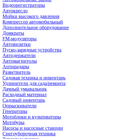
Видеорегистраторы
Автокресло
Мойки высокого давления
Компрессор автомобильный
Дополнительное оборудование
Домкраты
FM-модуляторы
Автовизитки
Пуско-зарядные устройства
Автодержатели
Автомагнитолы
Антирадары
Разветвитель
Садовая техника и инвентарь
Удлинители для сада/ремонта
Дачный умывальник
Расходный материал
Садовый инвентарь
Опрыскиватели
Генераторы
Мотоблоки и культиваторы
Мотобуры
Насосы и насосные станции
Снегоуборочная техника