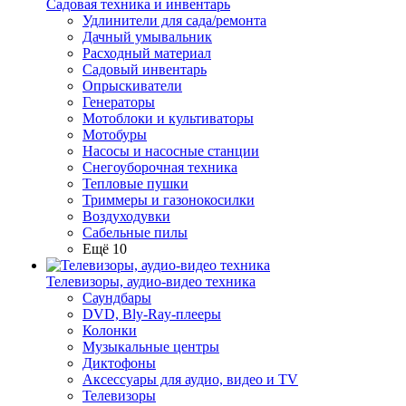
Садовая техника и инвентарь
Удлинители для сада/ремонта
Дачный умывальник
Расходный материал
Садовый инвентарь
Опрыскиватели
Генераторы
Мотоблоки и культиваторы
Мотобуры
Насосы и насосные станции
Снегоуборочная техника
Тепловые пушки
Триммеры и газонокосилки
Воздуходувки
Сабельные пилы
Ещё 10
Телевизоры, аудио-видео техника
Саундбары
DVD, Bly-Ray-плееры
Колонки
Музыкальные центры
Диктофоны
Аксессуары для аудио, видео и TV
Телевизоры