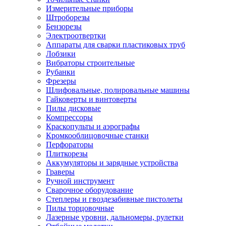
Измерительные приборы
Штроборезы
Бензорезы
Электроотвертки
Аппараты для сварки пластиковых труб
Лобзики
Вибраторы строительные
Рубанки
Фрезеры
Шлифовальные, полировальные машины
Гайковерты и винтоверты
Пилы дисковые
Компрессоры
Краскопульты и аэрографы
Кромкооблицовочные станки
Перфораторы
Плиткорезы
Аккумуляторы и зарядные устройства
Граверы
Ручной инструмент
Сварочное оборудование
Степлеры и гвоздезабивные пистолеты
Пилы торцовочные
Лазерные уровни, дальномеры, рулетки