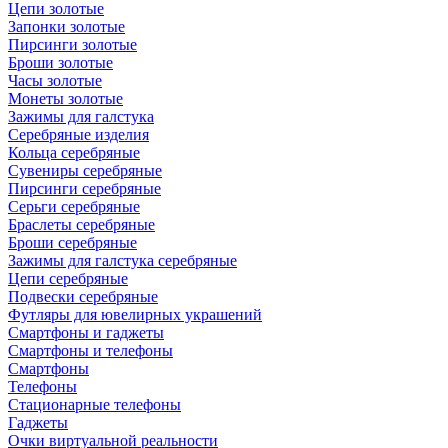
Цепи золотые
Запонки золотые
Пирсинги золотые
Броши золотые
Часы золотые
Монеты золотые
Зажимы для галстука
Серебряные изделия
Кольца серебряные
Сувениры серебряные
Пирсинги серебряные
Серьги серебряные
Браслеты серебряные
Броши серебряные
Зажимы для галстука серебряные
Цепи серебряные
Подвески серебряные
Футляры для ювелирных украшений
Смартфоны и гаджеты
Смартфоны и телефоны
Смартфоны
Телефоны
Стационарные телефоны
Гаджеты
Очки виртуальной реальности