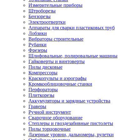
Измерительные приборы
Штроборезы
Бензорезы
Электроотвертки
Аппараты для сварки пластиковых труб
Лобзики
Вибраторы строительные
Рубанки
Фрезеры
Шлифовальные, полировальные машины
Гайковерты и винтоверты
Пилы дисковые
Компрессоры
Краскопульты и аэрографы
Кромкооблицовочные станки
Перфораторы
Плиткорезы
Аккумуляторы и зарядные устройства
Граверы
Ручной инструмент
Сварочное оборудование
Степлеры и гвоздезабивные пистолеты
Пилы торцовочные
Лазерные уровни, дальномеры, рулетки