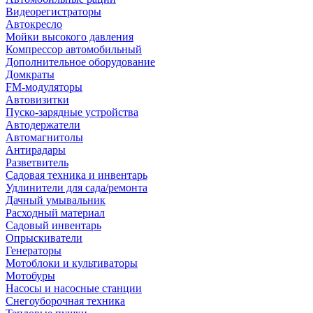
Видеорегистраторы
Автокресло
Мойки высокого давления
Компрессор автомобильный
Дополнительное оборудование
Домкраты
FM-модуляторы
Автовизитки
Пуско-зарядные устройства
Автодержатели
Автомагнитолы
Антирадары
Разветвитель
Садовая техника и инвентарь
Удлинители для сада/ремонта
Дачный умывальник
Расходный материал
Садовый инвентарь
Опрыскиватели
Генераторы
Мотоблоки и культиваторы
Мотобуры
Насосы и насосные станции
Снегоуборочная техника