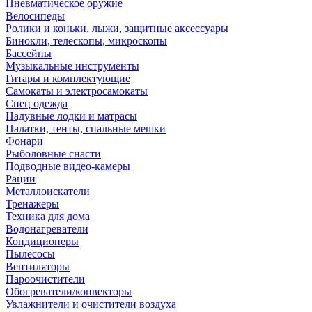
Пневматическое оружие
Велосипеды
Ролики и коньки, лыжи, защитные аксессуары
Бинокли, телескопы, микроскопы
Бассейны
Музыкальные инструменты
Гитары и комплектующие
Самокаты и электросамокаты
Спец одежда
Надувные лодки и матрасы
Палатки, тенты, спальные мешки
Фонари
Рыболовные снасти
Подводные видео-камеры
Рации
Металлоискатели
Тренажеры
Техника для дома
Водонагреватели
Кондиционеры
Пылесосы
Вентиляторы
Пароочистители
Обогреватели/конвекторы
Увлажнители и очистители воздуха