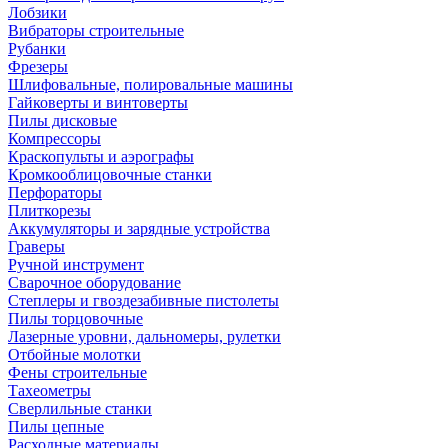
Лобзики
Вибраторы строительные
Рубанки
Фрезеры
Шлифовальные, полировальные машины
Гайковерты и винтоверты
Пилы дисковые
Компрессоры
Краскопульты и аэрографы
Кромкооблицовочные станки
Перфораторы
Плиткорезы
Аккумуляторы и зарядные устройства
Граверы
Ручной инструмент
Сварочное оборудование
Степлеры и гвоздезабивные пистолеты
Пилы торцовочные
Лазерные уровни, дальномеры, рулетки
Отбойные молотки
Фены строительные
Тахеометры
Сверлильные станки
Пилы цепные
Расходные материалы