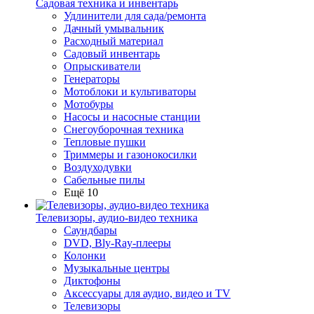
Садовая техника и инвентарь
Удлинители для сада/ремонта
Дачный умывальник
Расходный материал
Садовый инвентарь
Опрыскиватели
Генераторы
Мотоблоки и культиваторы
Мотобуры
Насосы и насосные станции
Снегоуборочная техника
Тепловые пушки
Триммеры и газонокосилки
Воздуходувки
Сабельные пилы
Ещё 10
Телевизоры, аудио-видео техника
Саундбары
DVD, Bly-Ray-плееры
Колонки
Музыкальные центры
Диктофоны
Аксессуары для аудио, видео и TV
Телевизоры