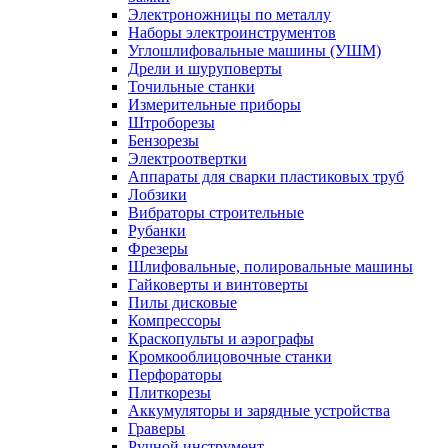
Электроножницы по металлу
Наборы электроинструментов
Углошлифовальные машины (УШМ)
Дрели и шуруповерты
Точильные станки
Измерительные приборы
Штроборезы
Бензорезы
Электроотвертки
Аппараты для сварки пластиковых труб
Лобзики
Вибраторы строительные
Рубанки
Фрезеры
Шлифовальные, полировальные машины
Гайковерты и винтоверты
Пилы дисковые
Компрессоры
Краскопульты и аэрографы
Кромкооблицовочные станки
Перфораторы
Плиткорезы
Аккумуляторы и зарядные устройства
Граверы
Ручной инструмент