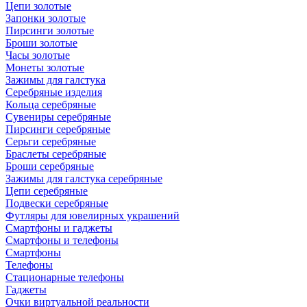
Цепи золотые
Запонки золотые
Пирсинги золотые
Броши золотые
Часы золотые
Монеты золотые
Зажимы для галстука
Серебряные изделия
Кольца серебряные
Сувениры серебряные
Пирсинги серебряные
Серьги серебряные
Браслеты серебряные
Броши серебряные
Зажимы для галстука серебряные
Цепи серебряные
Подвески серебряные
Футляры для ювелирных украшений
Смартфоны и гаджеты
Смартфоны и телефоны
Смартфоны
Телефоны
Стационарные телефоны
Гаджеты
Очки виртуальной реальности