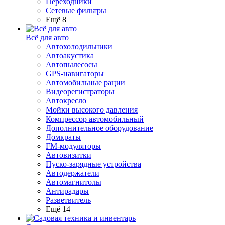
Переходники
Сетевые фильтры
Ещё 8
Всё для авто
Автохолодильники
Автоакустика
Автопылесосы
GPS-навигаторы
Автомобильные рации
Видеорегистраторы
Автокресло
Мойки высокого давления
Компрессор автомобильный
Дополнительное оборудование
Домкраты
FM-модуляторы
Автовизитки
Пуско-зарядные устройства
Автодержатели
Автомагнитолы
Антирадары
Разветвитель
Ещё 14