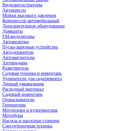
Видеорегистраторы
Автокресло
Мойки высокого давления
Компрессор автомобильный
Дополнительное оборудование
Домкраты
FM-модуляторы
Автовизитки
Пуско-зарядные устройства
Автодержатели
Автомагнитолы
Антирадары
Разветвитель
Садовая техника и инвентарь
Удлинители для сада/ремонта
Дачный умывальник
Расходный материал
Садовый инвентарь
Опрыскиватели
Генераторы
Мотоблоки и культиваторы
Мотобуры
Насосы и насосные станции
Снегоуборочная техника