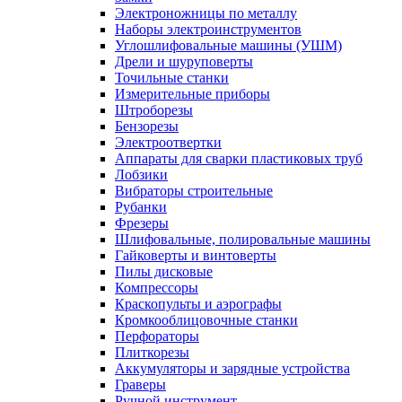
Электроножницы по металлу
Наборы электроинструментов
Углошлифовальные машины (УШМ)
Дрели и шуруповерты
Точильные станки
Измерительные приборы
Штроборезы
Бензорезы
Электроотвертки
Аппараты для сварки пластиковых труб
Лобзики
Вибраторы строительные
Рубанки
Фрезеры
Шлифовальные, полировальные машины
Гайковерты и винтоверты
Пилы дисковые
Компрессоры
Краскопульты и аэрографы
Кромкооблицовочные станки
Перфораторы
Плиткорезы
Аккумуляторы и зарядные устройства
Граверы
Ручной инструмент