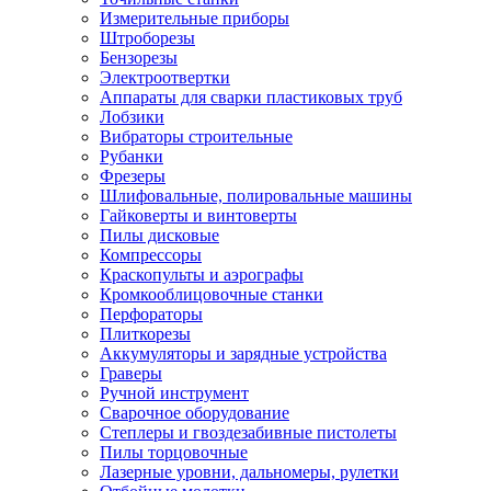
Измерительные приборы
Штроборезы
Бензорезы
Электроотвертки
Аппараты для сварки пластиковых труб
Лобзики
Вибраторы строительные
Рубанки
Фрезеры
Шлифовальные, полировальные машины
Гайковерты и винтоверты
Пилы дисковые
Компрессоры
Краскопульты и аэрографы
Кромкооблицовочные станки
Перфораторы
Плиткорезы
Аккумуляторы и зарядные устройства
Граверы
Ручной инструмент
Сварочное оборудование
Степлеры и гвоздезабивные пистолеты
Пилы торцовочные
Лазерные уровни, дальномеры, рулетки