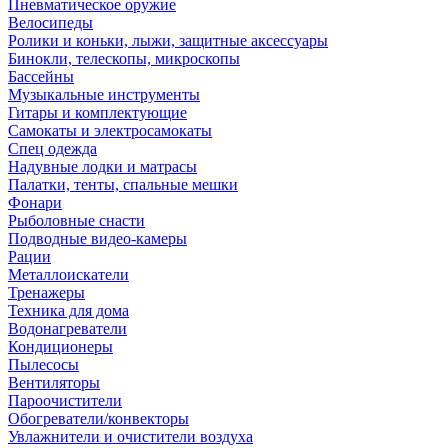
Пневматическое оружие
Велосипеды
Ролики и коньки, лыжи, защитные аксессуары
Бинокли, телескопы, микроскопы
Бассейны
Музыкальные инструменты
Гитары и комплектующие
Самокаты и электросамокаты
Спец одежда
Надувные лодки и матрасы
Палатки, тенты, спальные мешки
Фонари
Рыболовные снасти
Подводные видео-камеры
Рации
Металлоискатели
Тренажеры
Техника для дома
Водонагреватели
Кондиционеры
Пылесосы
Вентиляторы
Пароочистители
Обогреватели/конвекторы
Увлажнители и очистители воздуха