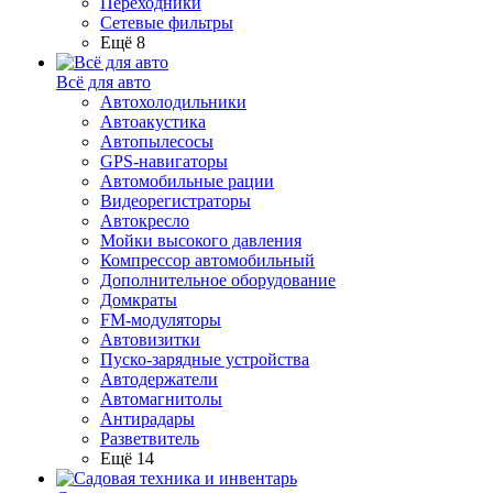
Переходники
Сетевые фильтры
Ещё 8
Всё для авто
Автохолодильники
Автоакустика
Автопылесосы
GPS-навигаторы
Автомобильные рации
Видеорегистраторы
Автокресло
Мойки высокого давления
Компрессор автомобильный
Дополнительное оборудование
Домкраты
FM-модуляторы
Автовизитки
Пуско-зарядные устройства
Автодержатели
Автомагнитолы
Антирадары
Разветвитель
Ещё 14