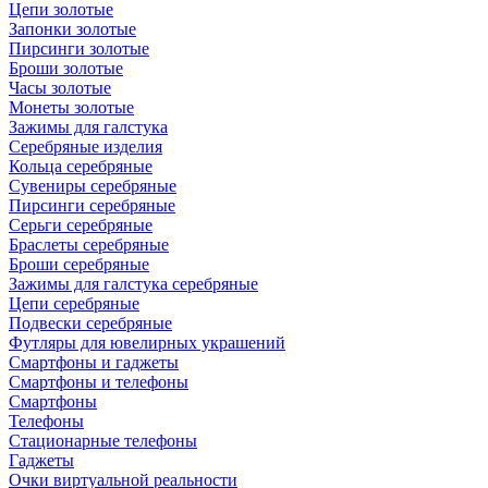
Цепи золотые
Запонки золотые
Пирсинги золотые
Броши золотые
Часы золотые
Монеты золотые
Зажимы для галстука
Серебряные изделия
Кольца серебряные
Сувениры серебряные
Пирсинги серебряные
Серьги серебряные
Браслеты серебряные
Броши серебряные
Зажимы для галстука серебряные
Цепи серебряные
Подвески серебряные
Футляры для ювелирных украшений
Смартфоны и гаджеты
Смартфоны и телефоны
Смартфоны
Телефоны
Стационарные телефоны
Гаджеты
Очки виртуальной реальности