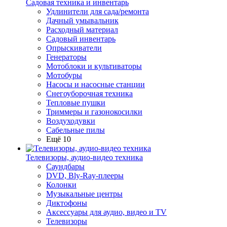
Садовая техника и инвентарь
Удлинители для сада/ремонта
Дачный умывальник
Расходный материал
Садовый инвентарь
Опрыскиватели
Генераторы
Мотоблоки и культиваторы
Мотобуры
Насосы и насосные станции
Снегоуборочная техника
Тепловые пушки
Триммеры и газонокосилки
Воздуходувки
Сабельные пилы
Ещё 10
Телевизоры, аудио-видео техника
Саундбары
DVD, Bly-Ray-плееры
Колонки
Музыкальные центры
Диктофоны
Аксессуары для аудио, видео и TV
Телевизоры