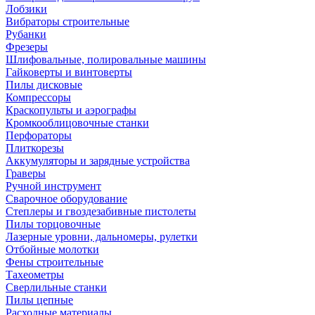
Лобзики
Вибраторы строительные
Рубанки
Фрезеры
Шлифовальные, полировальные машины
Гайковерты и винтоверты
Пилы дисковые
Компрессоры
Краскопульты и аэрографы
Кромкооблицовочные станки
Перфораторы
Плиткорезы
Аккумуляторы и зарядные устройства
Граверы
Ручной инструмент
Сварочное оборудование
Степлеры и гвоздезабивные пистолеты
Пилы торцовочные
Лазерные уровни, дальномеры, рулетки
Отбойные молотки
Фены строительные
Тахеометры
Сверлильные станки
Пилы цепные
Расходные материалы