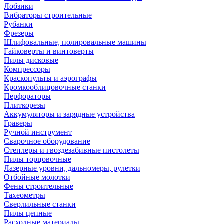
Лобзики
Вибраторы строительные
Рубанки
Фрезеры
Шлифовальные, полировальные машины
Гайковерты и винтоверты
Пилы дисковые
Компрессоры
Краскопульты и аэрографы
Кромкооблицовочные станки
Перфораторы
Плиткорезы
Аккумуляторы и зарядные устройства
Граверы
Ручной инструмент
Сварочное оборудование
Степлеры и гвоздезабивные пистолеты
Пилы торцовочные
Лазерные уровни, дальномеры, рулетки
Отбойные молотки
Фены строительные
Тахеометры
Сверлильные станки
Пилы цепные
Расходные материалы