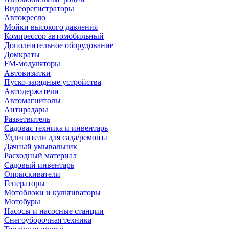
Видеорегистраторы
Автокресло
Мойки высокого давления
Компрессор автомобильный
Дополнительное оборудование
Домкраты
FM-модуляторы
Автовизитки
Пуско-зарядные устройства
Автодержатели
Автомагнитолы
Антирадары
Разветвитель
Садовая техника и инвентарь
Удлинители для сада/ремонта
Дачный умывальник
Расходный материал
Садовый инвентарь
Опрыскиватели
Генераторы
Мотоблоки и культиваторы
Мотобуры
Насосы и насосные станции
Снегоуборочная техника