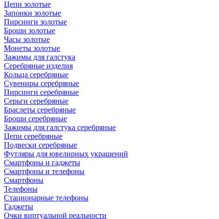
Цепи золотые
Запонки золотые
Пирсинги золотые
Броши золотые
Часы золотые
Монеты золотые
Зажимы для галстука
Серебряные изделия
Кольца серебряные
Сувениры серебряные
Пирсинги серебряные
Серьги серебряные
Браслеты серебряные
Броши серебряные
Зажимы для галстука серебряные
Цепи серебряные
Подвески серебряные
Футляры для ювелирных украшений
Смартфоны и гаджеты
Смартфоны и телефоны
Смартфоны
Телефоны
Стационарные телефоны
Гаджеты
Очки виртуальной реальности