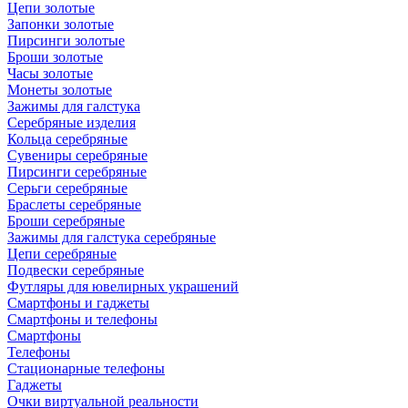
Цепи золотые
Запонки золотые
Пирсинги золотые
Броши золотые
Часы золотые
Монеты золотые
Зажимы для галстука
Серебряные изделия
Кольца серебряные
Сувениры серебряные
Пирсинги серебряные
Серьги серебряные
Браслеты серебряные
Броши серебряные
Зажимы для галстука серебряные
Цепи серебряные
Подвески серебряные
Футляры для ювелирных украшений
Смартфоны и гаджеты
Смартфоны и телефоны
Смартфоны
Телефоны
Стационарные телефоны
Гаджеты
Очки виртуальной реальности