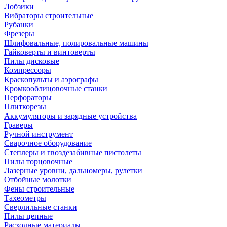
Лобзики
Вибраторы строительные
Рубанки
Фрезеры
Шлифовальные, полировальные машины
Гайковерты и винтоверты
Пилы дисковые
Компрессоры
Краскопульты и аэрографы
Кромкооблицовочные станки
Перфораторы
Плиткорезы
Аккумуляторы и зарядные устройства
Граверы
Ручной инструмент
Сварочное оборудование
Степлеры и гвоздезабивные пистолеты
Пилы торцовочные
Лазерные уровни, дальномеры, рулетки
Отбойные молотки
Фены строительные
Тахеометры
Сверлильные станки
Пилы цепные
Расходные материалы