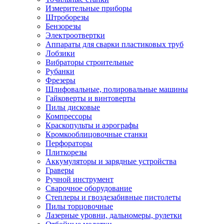
Измерительные приборы
Штроборезы
Бензорезы
Электроотвертки
Аппараты для сварки пластиковых труб
Лобзики
Вибраторы строительные
Рубанки
Фрезеры
Шлифовальные, полировальные машины
Гайковерты и винтоверты
Пилы дисковые
Компрессоры
Краскопульты и аэрографы
Кромкооблицовочные станки
Перфораторы
Плиткорезы
Аккумуляторы и зарядные устройства
Граверы
Ручной инструмент
Сварочное оборудование
Степлеры и гвоздезабивные пистолеты
Пилы торцовочные
Лазерные уровни, дальномеры, рулетки