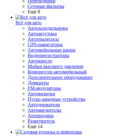
Переходники
Сетевые фильтры
Ещё 8
Всё для авто
Автохолодильники
Автоакустика
Автопылесосы
GPS-навигаторы
Автомобильные рации
Видеорегистраторы
Автокресло
Мойки высокого давления
Компрессор автомобильный
Дополнительное оборудование
Домкраты
FM-модуляторы
Автовизитки
Пуско-зарядные устройства
Автодержатели
Автомагнитолы
Антирадары
Разветвитель
Ещё 14