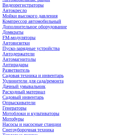
Видеорегистраторы
Автокресло
Мойки высокого давления
Компрессор автомобильный
Дополнительное оборудование
Домкраты
FM-модуляторы
Автовизитки
Пуско-зарядные устройства
Автодержатели
Автомагнитолы
Антирадары
Разветвитель
Садовая техника и инвентарь
Удлинители для сада/ремонта
Дачный умывальник
Расходный материал
Садовый инвентарь
Опрыскиватели
Генераторы
Мотоблоки и культиваторы
Мотобуры
Насосы и насосные станции
Снегоуборочная техника