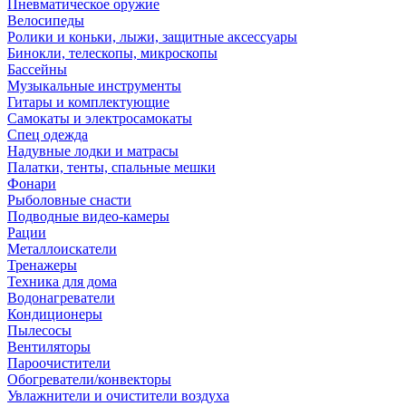
Пневматическое оружие
Велосипеды
Ролики и коньки, лыжи, защитные аксессуары
Бинокли, телескопы, микроскопы
Бассейны
Музыкальные инструменты
Гитары и комплектующие
Самокаты и электросамокаты
Спец одежда
Надувные лодки и матрасы
Палатки, тенты, спальные мешки
Фонари
Рыболовные снасти
Подводные видео-камеры
Рации
Металлоискатели
Тренажеры
Техника для дома
Водонагреватели
Кондиционеры
Пылесосы
Вентиляторы
Пароочистители
Обогреватели/конвекторы
Увлажнители и очистители воздуха