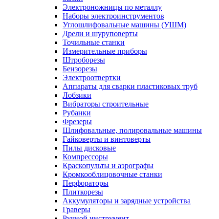
Электроножницы по металлу
Наборы электроинструментов
Углошлифовальные машины (УШМ)
Дрели и шуруповерты
Точильные станки
Измерительные приборы
Штроборезы
Бензорезы
Электроотвертки
Аппараты для сварки пластиковых труб
Лобзики
Вибраторы строительные
Рубанки
Фрезеры
Шлифовальные, полировальные машины
Гайковерты и винтоверты
Пилы дисковые
Компрессоры
Краскопульты и аэрографы
Кромкооблицовочные станки
Перфораторы
Плиткорезы
Аккумуляторы и зарядные устройства
Граверы
Ручной инструмент