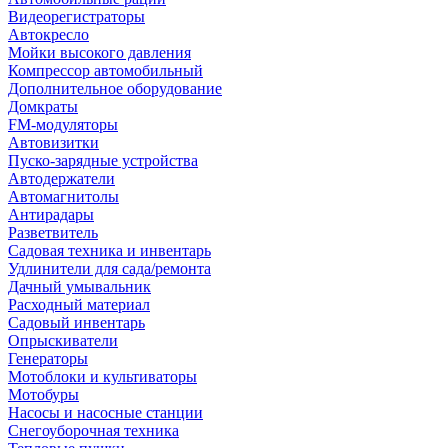
Видеорегистраторы
Автокресло
Мойки высокого давления
Компрессор автомобильный
Дополнительное оборудование
Домкраты
FM-модуляторы
Автовизитки
Пуско-зарядные устройства
Автодержатели
Автомагнитолы
Антирадары
Разветвитель
Садовая техника и инвентарь
Удлинители для сада/ремонта
Дачный умывальник
Расходный материал
Садовый инвентарь
Опрыскиватели
Генераторы
Мотоблоки и культиваторы
Мотобуры
Насосы и насосные станции
Снегоуборочная техника