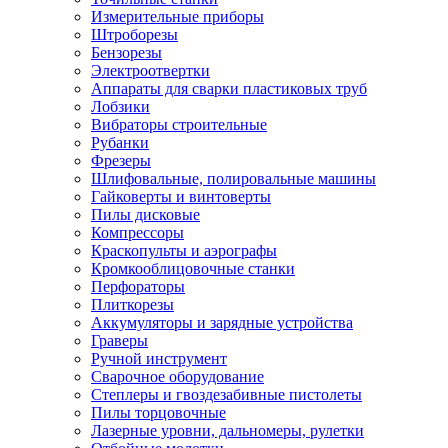
Измерительные приборы
Штроборезы
Бензорезы
Электроотвертки
Аппараты для сварки пластиковых труб
Лобзики
Вибраторы строительные
Рубанки
Фрезеры
Шлифовальные, полировальные машины
Гайковерты и винтоверты
Пилы дисковые
Компрессоры
Краскопульты и аэрографы
Кромкооблицовочные станки
Перфораторы
Плиткорезы
Аккумуляторы и зарядные устройства
Граверы
Ручной инструмент
Сварочное оборудование
Степлеры и гвоздезабивные пистолеты
Пилы торцовочные
Лазерные уровни, дальномеры, рулетки