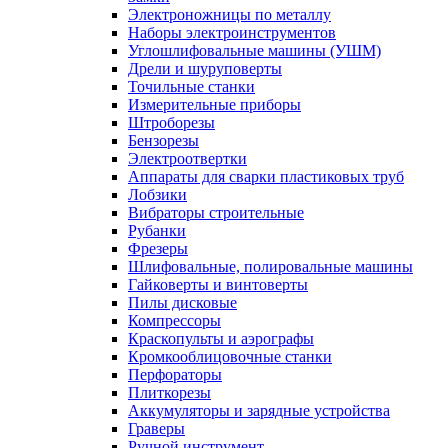
Электроножницы по металлу
Наборы электроинструментов
Углошлифовальные машины (УШМ)
Дрели и шуруповерты
Точильные станки
Измерительные приборы
Штроборезы
Бензорезы
Электроотвертки
Аппараты для сварки пластиковых труб
Лобзики
Вибраторы строительные
Рубанки
Фрезеры
Шлифовальные, полировальные машины
Гайковерты и винтоверты
Пилы дисковые
Компрессоры
Краскопульты и аэрографы
Кромкооблицовочные станки
Перфораторы
Плиткорезы
Аккумуляторы и зарядные устройства
Граверы
Ручной инструмент