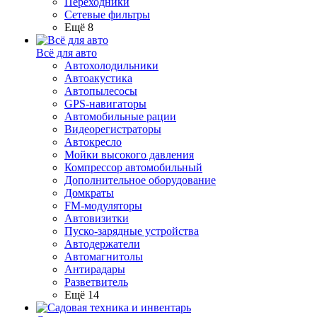
Переходники
Сетевые фильтры
Ещё 8
Всё для авто
Автохолодильники
Автоакустика
Автопылесосы
GPS-навигаторы
Автомобильные рации
Видеорегистраторы
Автокресло
Мойки высокого давления
Компрессор автомобильный
Дополнительное оборудование
Домкраты
FM-модуляторы
Автовизитки
Пуско-зарядные устройства
Автодержатели
Автомагнитолы
Антирадары
Разветвитель
Ещё 14