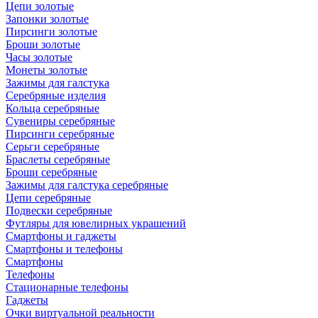
Цепи золотые
Запонки золотые
Пирсинги золотые
Броши золотые
Часы золотые
Монеты золотые
Зажимы для галстука
Серебряные изделия
Кольца серебряные
Сувениры серебряные
Пирсинги серебряные
Серьги серебряные
Браслеты серебряные
Броши серебряные
Зажимы для галстука серебряные
Цепи серебряные
Подвески серебряные
Футляры для ювелирных украшений
Смартфоны и гаджеты
Смартфоны и телефоны
Смартфоны
Телефоны
Стационарные телефоны
Гаджеты
Очки виртуальной реальности