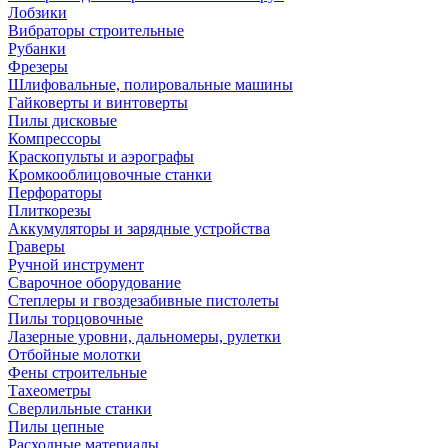
Лобзики
Вибраторы строительные
Рубанки
Фрезеры
Шлифовальные, полировальные машины
Гайковерты и винтоверты
Пилы дисковые
Компрессоры
Краскопульты и аэрографы
Кромкооблицовочные станки
Перфораторы
Плиткорезы
Аккумуляторы и зарядные устройства
Граверы
Ручной инструмент
Сварочное оборудование
Степлеры и гвоздезабивные пистолеты
Пилы торцовочные
Лазерные уровни, дальномеры, рулетки
Отбойные молотки
Фены строительные
Тахеометры
Сверлильные станки
Пилы цепные
Расходные материалы