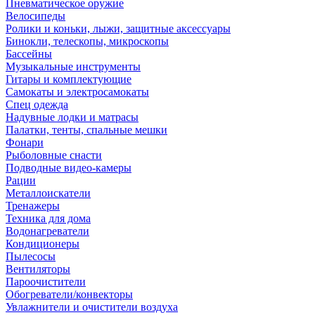
Пневматическое оружие
Велосипеды
Ролики и коньки, лыжи, защитные аксессуары
Бинокли, телескопы, микроскопы
Бассейны
Музыкальные инструменты
Гитары и комплектующие
Самокаты и электросамокаты
Спец одежда
Надувные лодки и матрасы
Палатки, тенты, спальные мешки
Фонари
Рыболовные снасти
Подводные видео-камеры
Рации
Металлоискатели
Тренажеры
Техника для дома
Водонагреватели
Кондиционеры
Пылесосы
Вентиляторы
Пароочистители
Обогреватели/конвекторы
Увлажнители и очистители воздуха