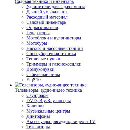
Садовая техника и инвентарь
Удлинители для сада/ремонта
Дачный умывальник
Расходный материал
Садовый инвентарь
Опрыскиватели
Генераторы
Мотоблоки и культиваторы
Мотобуры
Насосы и насосные станции
Снегоуборочная техника
Тепловые пушки
Триммеры и газонокосилки
Воздуходувки
Сабельные пилы
Ещё 10
Телевизоры, аудио-видео техника
Саундбары
DVD, Bly-Ray-плееры
Колонки
Музыкальные центры
Диктофоны
Аксессуары для аудио, видео и TV
Телевизоры