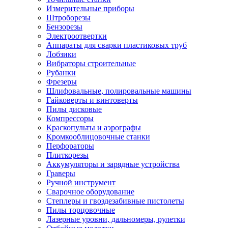
Измерительные приборы
Штроборезы
Бензорезы
Электроотвертки
Аппараты для сварки пластиковых труб
Лобзики
Вибраторы строительные
Рубанки
Фрезеры
Шлифовальные, полировальные машины
Гайковерты и винтоверты
Пилы дисковые
Компрессоры
Краскопульты и аэрографы
Кромкооблицовочные станки
Перфораторы
Плиткорезы
Аккумуляторы и зарядные устройства
Граверы
Ручной инструмент
Сварочное оборудование
Степлеры и гвоздезабивные пистолеты
Пилы торцовочные
Лазерные уровни, дальномеры, рулетки