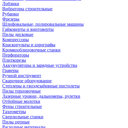
Лобзики
Вибраторы строительные
Рубанки
Фрезеры
Шлифовальные, полировальные машины
Гайковерты и винтоверты
Пилы дисковые
Компрессоры
Краскопульты и аэрографы
Кромкооблицовочные станки
Перфораторы
Плиткорезы
Аккумуляторы и зарядные устройства
Граверы
Ручной инструмент
Сварочное оборудование
Степлеры и гвоздезабивные пистолеты
Пилы торцовочные
Лазерные уровни, дальномеры, рулетки
Отбойные молотки
Фены строительные
Тахеометры
Сверлильные станки
Пилы цепные
Расходные материалы