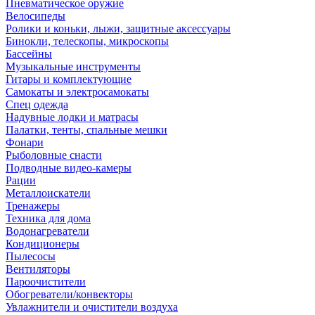
Пневматическое оружие
Велосипеды
Ролики и коньки, лыжи, защитные аксессуары
Бинокли, телескопы, микроскопы
Бассейны
Музыкальные инструменты
Гитары и комплектующие
Самокаты и электросамокаты
Спец одежда
Надувные лодки и матрасы
Палатки, тенты, спальные мешки
Фонари
Рыболовные снасти
Подводные видео-камеры
Рации
Металлоискатели
Тренажеры
Техника для дома
Водонагреватели
Кондиционеры
Пылесосы
Вентиляторы
Пароочистители
Обогреватели/конвекторы
Увлажнители и очистители воздуха