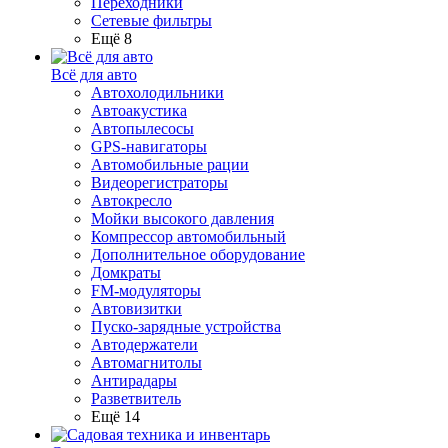
Переходники
Сетевые фильтры
Ещё 8
Всё для авто
Автохолодильники
Автоакустика
Автопылесосы
GPS-навигаторы
Автомобильные рации
Видеорегистраторы
Автокресло
Мойки высокого давления
Компрессор автомобильный
Дополнительное оборудование
Домкраты
FM-модуляторы
Автовизитки
Пуско-зарядные устройства
Автодержатели
Автомагнитолы
Антирадары
Разветвитель
Ещё 14