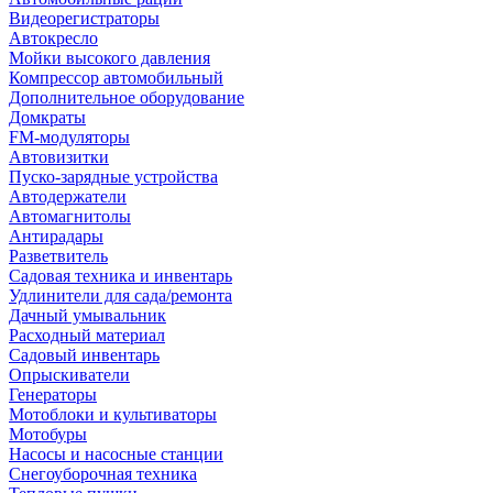
Видеорегистраторы
Автокресло
Мойки высокого давления
Компрессор автомобильный
Дополнительное оборудование
Домкраты
FM-модуляторы
Автовизитки
Пуско-зарядные устройства
Автодержатели
Автомагнитолы
Антирадары
Разветвитель
Садовая техника и инвентарь
Удлинители для сада/ремонта
Дачный умывальник
Расходный материал
Садовый инвентарь
Опрыскиватели
Генераторы
Мотоблоки и культиваторы
Мотобуры
Насосы и насосные станции
Снегоуборочная техника