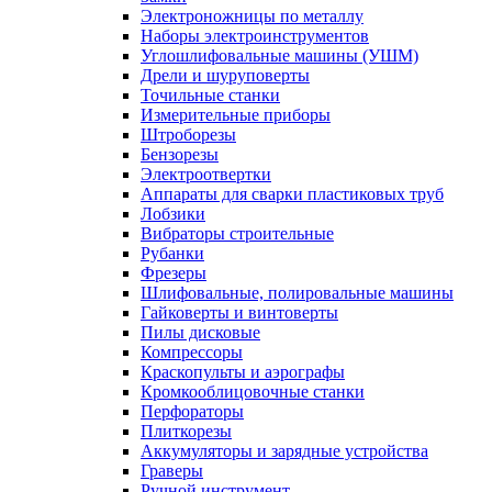
Электроножницы по металлу
Наборы электроинструментов
Углошлифовальные машины (УШМ)
Дрели и шуруповерты
Точильные станки
Измерительные приборы
Штроборезы
Бензорезы
Электроотвертки
Аппараты для сварки пластиковых труб
Лобзики
Вибраторы строительные
Рубанки
Фрезеры
Шлифовальные, полировальные машины
Гайковерты и винтоверты
Пилы дисковые
Компрессоры
Краскопульты и аэрографы
Кромкооблицовочные станки
Перфораторы
Плиткорезы
Аккумуляторы и зарядные устройства
Граверы
Ручной инструмент