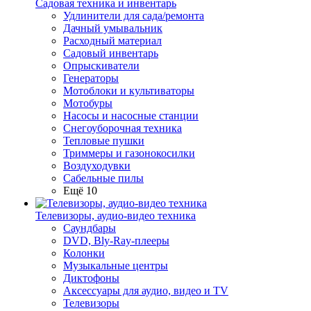
Садовая техника и инвентарь
Удлинители для сада/ремонта
Дачный умывальник
Расходный материал
Садовый инвентарь
Опрыскиватели
Генераторы
Мотоблоки и культиваторы
Мотобуры
Насосы и насосные станции
Снегоуборочная техника
Тепловые пушки
Триммеры и газонокосилки
Воздуходувки
Сабельные пилы
Ещё 10
Телевизоры, аудио-видео техника
Саундбары
DVD, Bly-Ray-плееры
Колонки
Музыкальные центры
Диктофоны
Аксессуары для аудио, видео и TV
Телевизоры