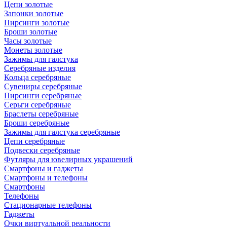
Цепи золотые
Запонки золотые
Пирсинги золотые
Броши золотые
Часы золотые
Монеты золотые
Зажимы для галстука
Серебряные изделия
Кольца серебряные
Сувениры серебряные
Пирсинги серебряные
Серьги серебряные
Браслеты серебряные
Броши серебряные
Зажимы для галстука серебряные
Цепи серебряные
Подвески серебряные
Футляры для ювелирных украшений
Смартфоны и гаджеты
Смартфоны и телефоны
Смартфоны
Телефоны
Стационарные телефоны
Гаджеты
Очки виртуальной реальности