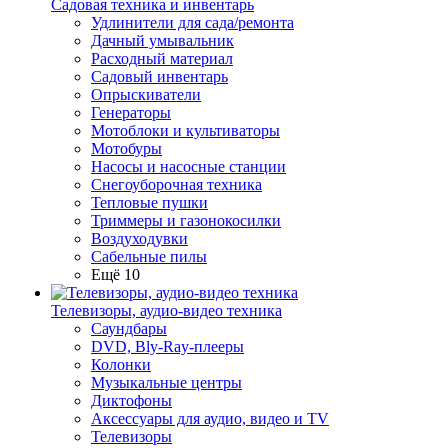
Садовая техника и инвентарь
Удлинители для сада/ремонта
Дачный умывальник
Расходный материал
Садовый инвентарь
Опрыскиватели
Генераторы
Мотоблоки и культиваторы
Мотобуры
Насосы и насосные станции
Снегоуборочная техника
Тепловые пушки
Триммеры и газонокосилки
Воздуходувки
Сабельные пилы
Ещё 10
Телевизоры, аудио-видео техника
Саундбары
DVD, Bly-Ray-плееры
Колонки
Музыкальные центры
Диктофоны
Аксессуары для аудио, видео и TV
Телевизоры