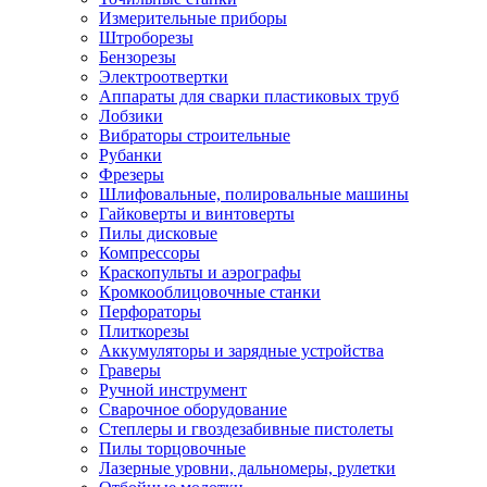
Измерительные приборы
Штроборезы
Бензорезы
Электроотвертки
Аппараты для сварки пластиковых труб
Лобзики
Вибраторы строительные
Рубанки
Фрезеры
Шлифовальные, полировальные машины
Гайковерты и винтоверты
Пилы дисковые
Компрессоры
Краскопульты и аэрографы
Кромкооблицовочные станки
Перфораторы
Плиткорезы
Аккумуляторы и зарядные устройства
Граверы
Ручной инструмент
Сварочное оборудование
Степлеры и гвоздезабивные пистолеты
Пилы торцовочные
Лазерные уровни, дальномеры, рулетки