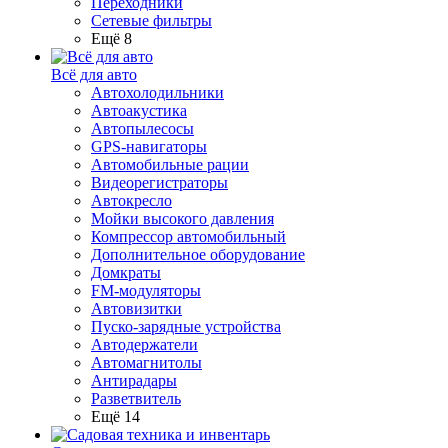
Переходники
Сетевые фильтры
Ещё 8
Всё для авто
Автохолодильники
Автоакустика
Автопылесосы
GPS-навигаторы
Автомобильные рации
Видеорегистраторы
Автокресло
Мойки высокого давления
Компрессор автомобильный
Дополнительное оборудование
Домкраты
FM-модуляторы
Автовизитки
Пуско-зарядные устройства
Автодержатели
Автомагнитолы
Антирадары
Разветвитель
Ещё 14