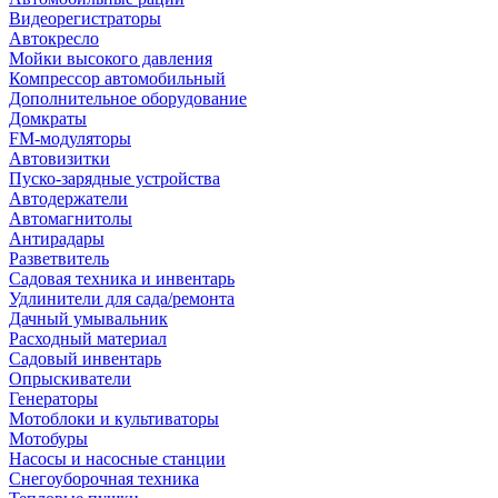
Видеорегистраторы
Автокресло
Мойки высокого давления
Компрессор автомобильный
Дополнительное оборудование
Домкраты
FM-модуляторы
Автовизитки
Пуско-зарядные устройства
Автодержатели
Автомагнитолы
Антирадары
Разветвитель
Садовая техника и инвентарь
Удлинители для сада/ремонта
Дачный умывальник
Расходный материал
Садовый инвентарь
Опрыскиватели
Генераторы
Мотоблоки и культиваторы
Мотобуры
Насосы и насосные станции
Снегоуборочная техника