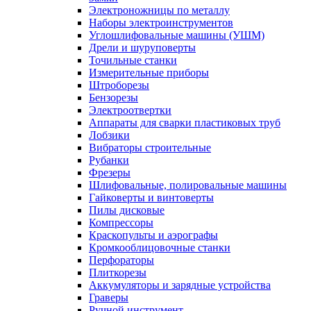
Электроножницы по металлу
Наборы электроинструментов
Углошлифовальные машины (УШМ)
Дрели и шуруповерты
Точильные станки
Измерительные приборы
Штроборезы
Бензорезы
Электроотвертки
Аппараты для сварки пластиковых труб
Лобзики
Вибраторы строительные
Рубанки
Фрезеры
Шлифовальные, полировальные машины
Гайковерты и винтоверты
Пилы дисковые
Компрессоры
Краскопульты и аэрографы
Кромкооблицовочные станки
Перфораторы
Плиткорезы
Аккумуляторы и зарядные устройства
Граверы
Ручной инструмент