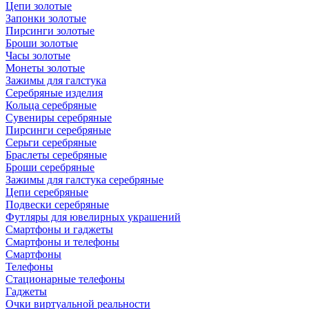
Цепи золотые
Запонки золотые
Пирсинги золотые
Броши золотые
Часы золотые
Монеты золотые
Зажимы для галстука
Серебряные изделия
Кольца серебряные
Сувениры серебряные
Пирсинги серебряные
Серьги серебряные
Браслеты серебряные
Броши серебряные
Зажимы для галстука серебряные
Цепи серебряные
Подвески серебряные
Футляры для ювелирных украшений
Смартфоны и гаджеты
Смартфоны и телефоны
Смартфоны
Телефоны
Стационарные телефоны
Гаджеты
Очки виртуальной реальности