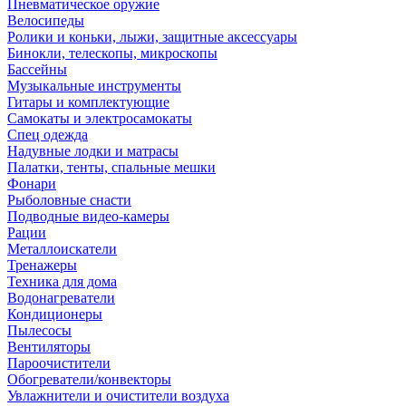
Пневматическое оружие
Велосипеды
Ролики и коньки, лыжи, защитные аксессуары
Бинокли, телескопы, микроскопы
Бассейны
Музыкальные инструменты
Гитары и комплектующие
Самокаты и электросамокаты
Спец одежда
Надувные лодки и матрасы
Палатки, тенты, спальные мешки
Фонари
Рыболовные снасти
Подводные видео-камеры
Рации
Металлоискатели
Тренажеры
Техника для дома
Водонагреватели
Кондиционеры
Пылесосы
Вентиляторы
Пароочистители
Обогреватели/конвекторы
Увлажнители и очистители воздуха