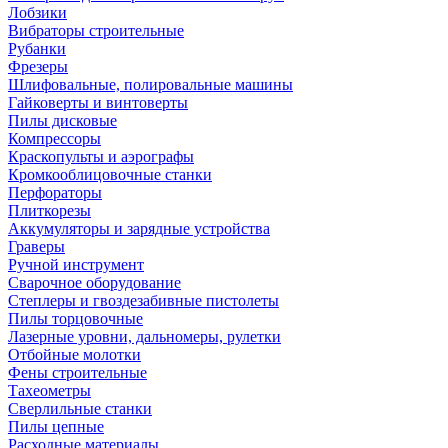
Лобзики
Вибраторы строительные
Рубанки
Фрезеры
Шлифовальные, полировальные машины
Гайковерты и винтоверты
Пилы дисковые
Компрессоры
Краскопульты и аэрографы
Кромкооблицовочные станки
Перфораторы
Плиткорезы
Аккумуляторы и зарядные устройства
Граверы
Ручной инструмент
Сварочное оборудование
Степлеры и гвоздезабивные пистолеты
Пилы торцовочные
Лазерные уровни, дальномеры, рулетки
Отбойные молотки
Фены строительные
Тахеометры
Сверлильные станки
Пилы цепные
Расходные материалы