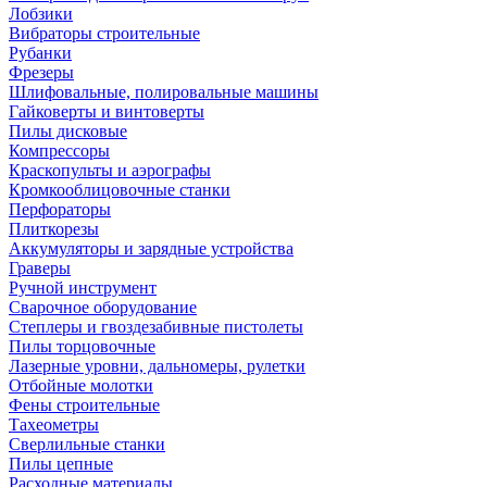
Лобзики
Вибраторы строительные
Рубанки
Фрезеры
Шлифовальные, полировальные машины
Гайковерты и винтоверты
Пилы дисковые
Компрессоры
Краскопульты и аэрографы
Кромкооблицовочные станки
Перфораторы
Плиткорезы
Аккумуляторы и зарядные устройства
Граверы
Ручной инструмент
Сварочное оборудование
Степлеры и гвоздезабивные пистолеты
Пилы торцовочные
Лазерные уровни, дальномеры, рулетки
Отбойные молотки
Фены строительные
Тахеометры
Сверлильные станки
Пилы цепные
Расходные материалы