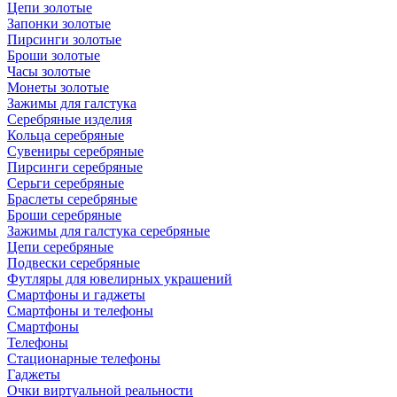
Цепи золотые
Запонки золотые
Пирсинги золотые
Броши золотые
Часы золотые
Монеты золотые
Зажимы для галстука
Серебряные изделия
Кольца серебряные
Сувениры серебряные
Пирсинги серебряные
Серьги серебряные
Браслеты серебряные
Броши серебряные
Зажимы для галстука серебряные
Цепи серебряные
Подвески серебряные
Футляры для ювелирных украшений
Смартфоны и гаджеты
Смартфоны и телефоны
Смартфоны
Телефоны
Стационарные телефоны
Гаджеты
Очки виртуальной реальности