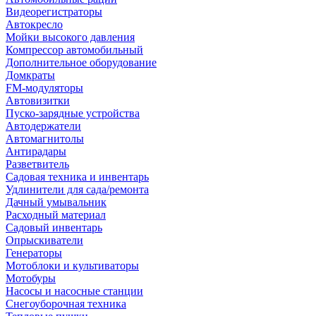
Видеорегистраторы
Автокресло
Мойки высокого давления
Компрессор автомобильный
Дополнительное оборудование
Домкраты
FM-модуляторы
Автовизитки
Пуско-зарядные устройства
Автодержатели
Автомагнитолы
Антирадары
Разветвитель
Садовая техника и инвентарь
Удлинители для сада/ремонта
Дачный умывальник
Расходный материал
Садовый инвентарь
Опрыскиватели
Генераторы
Мотоблоки и культиваторы
Мотобуры
Насосы и насосные станции
Снегоуборочная техника