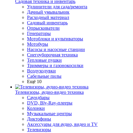
Садовая техника и инвентарь
Удлинители для сада/ремонта
Дачный умывальник
Расходный материал
Садовый инвентарь
Опрыскиватели
Генераторы
Мотоблоки и культиваторы
Мотобуры
Насосы и насосные станции
Снегоуборочная техника
Тепловые пушки
Триммеры и газонокосилки
Воздуходувки
Сабельные пилы
Ещё 10
Телевизоры, аудио-видео техника
Саундбары
DVD, Bly-Ray-плееры
Колонки
Музыкальные центры
Диктофоны
Аксессуары для аудио, видео и TV
Телевизоры