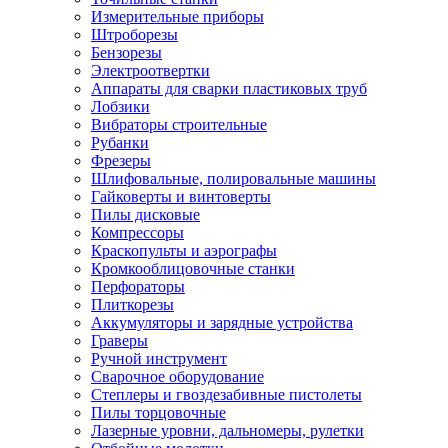
Измерительные приборы
Штроборезы
Бензорезы
Электроотвертки
Аппараты для сварки пластиковых труб
Лобзики
Вибраторы строительные
Рубанки
Фрезеры
Шлифовальные, полировальные машины
Гайковерты и винтоверты
Пилы дисковые
Компрессоры
Краскопульты и аэрографы
Кромкооблицовочные станки
Перфораторы
Плиткорезы
Аккумуляторы и зарядные устройства
Граверы
Ручной инструмент
Сварочное оборудование
Степлеры и гвоздезабивные пистолеты
Пилы торцовочные
Лазерные уровни, дальномеры, рулетки