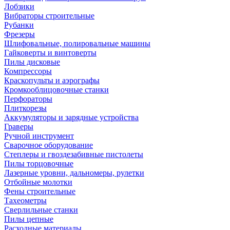
Лобзики
Вибраторы строительные
Рубанки
Фрезеры
Шлифовальные, полировальные машины
Гайковерты и винтоверты
Пилы дисковые
Компрессоры
Краскопульты и аэрографы
Кромкооблицовочные станки
Перфораторы
Плиткорезы
Аккумуляторы и зарядные устройства
Граверы
Ручной инструмент
Сварочное оборудование
Степлеры и гвоздезабивные пистолеты
Пилы торцовочные
Лазерные уровни, дальномеры, рулетки
Отбойные молотки
Фены строительные
Тахеометры
Сверлильные станки
Пилы цепные
Расходные материалы