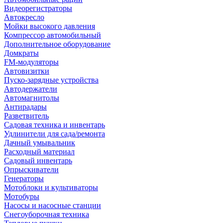
Видеорегистраторы
Автокресло
Мойки высокого давления
Компрессор автомобильный
Дополнительное оборудование
Домкраты
FM-модуляторы
Автовизитки
Пуско-зарядные устройства
Автодержатели
Автомагнитолы
Антирадары
Разветвитель
Садовая техника и инвентарь
Удлинители для сада/ремонта
Дачный умывальник
Расходный материал
Садовый инвентарь
Опрыскиватели
Генераторы
Мотоблоки и культиваторы
Мотобуры
Насосы и насосные станции
Снегоуборочная техника