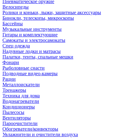
Пневматическое оружие
Велосипеды
Ролики и коньки, лыжи, защитные аксессуары
Бинокли, телескопы, микроскопы
Бассейны
Музыкальные инструменты
Гитары и комплектующие
Самокаты и электросамокаты
Спец одежда
Надувные лодки и матрасы
Палатки, тенты, спальные мешки
Фонари
Рыболовные снасти
Подводные видео-камеры
Рации
Металлоискатели
Тренажеры
Техника для дома
Водонагреватели
Кондиционеры
Пылесосы
Вентиляторы
Пароочистители
Обогреватели/конвекторы
Увлажнители и очистители воздуха