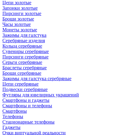
Цепи золотые
Запонки золотые
Пирсинги золотые
Броши золотые
Часы золотые
Монеты золотые
Зажимы для галстука
Серебряные изделия
Кольца серебряные
Сувениры серебряные
Пирсинги серебряные
Серьги серебряные
Браслеты серебряные
Броши серебряные
Зажимы для галстука серебряные
Цепи серебряные
Подвески серебряные
Футляры для ювелирных украшений
Смартфоны и гаджеты
Смартфоны и телефоны
Смартфоны
Телефоны
Стационарные телефоны
Гаджеты
Очки виртуальной реальности