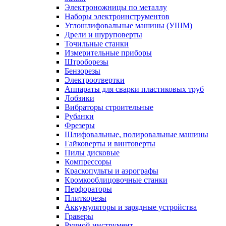
Электроножницы по металлу
Наборы электроинструментов
Углошлифовальные машины (УШМ)
Дрели и шуруповерты
Точильные станки
Измерительные приборы
Штроборезы
Бензорезы
Электроотвертки
Аппараты для сварки пластиковых труб
Лобзики
Вибраторы строительные
Рубанки
Фрезеры
Шлифовальные, полировальные машины
Гайковерты и винтоверты
Пилы дисковые
Компрессоры
Краскопульты и аэрографы
Кромкооблицовочные станки
Перфораторы
Плиткорезы
Аккумуляторы и зарядные устройства
Граверы
Ручной инструмент