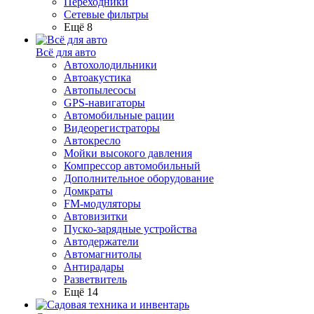
Переходники
Сетевые фильтры
Ещё 8
Всё для авто
Автохолодильники
Автоакустика
Автопылесосы
GPS-навигаторы
Автомобильные рации
Видеорегистраторы
Автокресло
Мойки высокого давления
Компрессор автомобильный
Дополнительное оборудование
Домкраты
FM-модуляторы
Автовизитки
Пуско-зарядные устройства
Автодержатели
Автомагнитолы
Антирадары
Разветвитель
Ещё 14