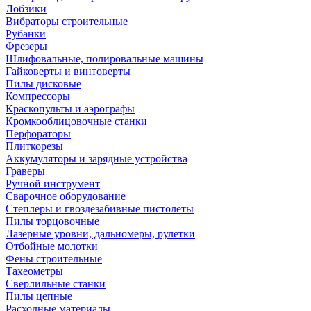
Лобзики
Вибраторы строительные
Рубанки
Фрезеры
Шлифовальные, полировальные машины
Гайковерты и винтоверты
Пилы дисковые
Компрессоры
Краскопульты и аэрографы
Кромкооблицовочные станки
Перфораторы
Плиткорезы
Аккумуляторы и зарядные устройства
Граверы
Ручной инструмент
Сварочное оборудование
Степлеры и гвоздезабивные пистолеты
Пилы торцовочные
Лазерные уровни, дальномеры, рулетки
Отбойные молотки
Фены строительные
Тахеометры
Сверлильные станки
Пилы цепные
Расходные материалы