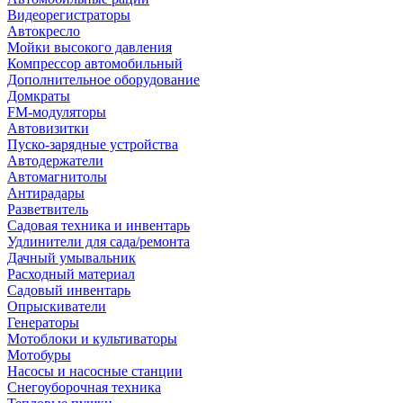
Видеорегистраторы
Автокресло
Мойки высокого давления
Компрессор автомобильный
Дополнительное оборудование
Домкраты
FM-модуляторы
Автовизитки
Пуско-зарядные устройства
Автодержатели
Автомагнитолы
Антирадары
Разветвитель
Садовая техника и инвентарь
Удлинители для сада/ремонта
Дачный умывальник
Расходный материал
Садовый инвентарь
Опрыскиватели
Генераторы
Мотоблоки и культиваторы
Мотобуры
Насосы и насосные станции
Снегоуборочная техника