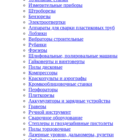
Измерительные приборы
Штроборезы
Бензорезы
Электроотвертки
Аппараты для сварки пластиковых труб
Лобзики
Вибраторы строительные
Рубанки
Фрезеры
Шлифовальные, полировальные машины
Гайковерты и винтоверты
Пилы дисковые
Компрессоры
Краскопульты и аэрографы
Кромкооблицовочные станки
Перфораторы
Плиткорезы
Аккумуляторы и зарядные устройства
Граверы
Ручной инструмент
Сварочное оборудование
Степлеры и гвоздезабивные пистолеты
Пилы торцовочные
Лазерные уровни, дальномеры, рулетки