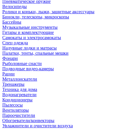
Пневматическое оружие
Велосипеды
Ролики и коньки, лыжи, защитные аксессуары
Бинокли, телескопы, микроскопы
Бассейны
Музыкальные инструменты
Гитары и комплектующие
Самокаты и электросамокаты
Спец одежда
Надувные лодки и матрасы
Палатки, тенты, спальные мешки
Фонари
Рыболовные снасти
Подводные видео-камеры
Рации
Металлоискатели
Тренажеры
Техника для дома
Водонагреватели
Кондиционеры
Пылесосы
Вентиляторы
Пароочистители
Обогреватели/конвекторы
Увлажнители и очистители воздуха