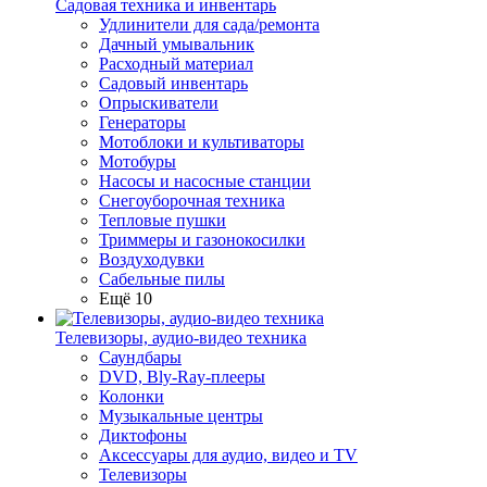
Садовая техника и инвентарь
Удлинители для сада/ремонта
Дачный умывальник
Расходный материал
Садовый инвентарь
Опрыскиватели
Генераторы
Мотоблоки и культиваторы
Мотобуры
Насосы и насосные станции
Снегоуборочная техника
Тепловые пушки
Триммеры и газонокосилки
Воздуходувки
Сабельные пилы
Ещё 10
Телевизоры, аудио-видео техника
Саундбары
DVD, Bly-Ray-плееры
Колонки
Музыкальные центры
Диктофоны
Аксессуары для аудио, видео и TV
Телевизоры