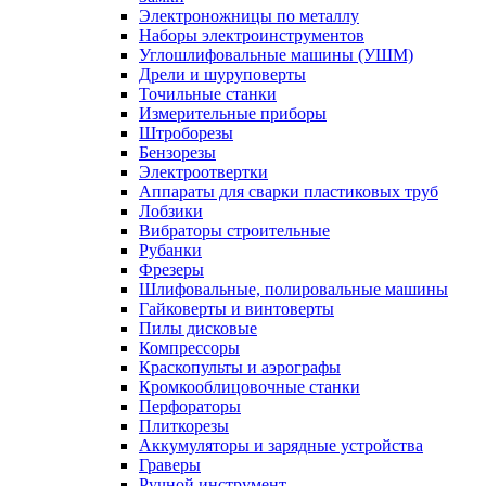
Электроножницы по металлу
Наборы электроинструментов
Углошлифовальные машины (УШМ)
Дрели и шуруповерты
Точильные станки
Измерительные приборы
Штроборезы
Бензорезы
Электроотвертки
Аппараты для сварки пластиковых труб
Лобзики
Вибраторы строительные
Рубанки
Фрезеры
Шлифовальные, полировальные машины
Гайковерты и винтоверты
Пилы дисковые
Компрессоры
Краскопульты и аэрографы
Кромкооблицовочные станки
Перфораторы
Плиткорезы
Аккумуляторы и зарядные устройства
Граверы
Ручной инструмент