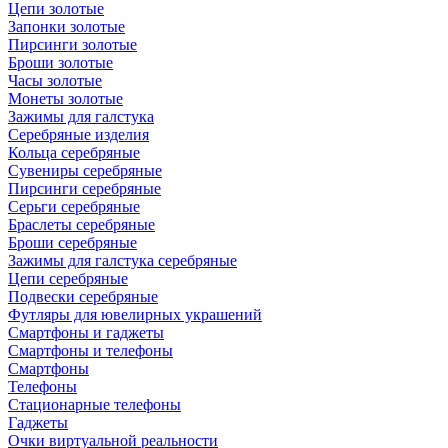
Цепи золотые
Запонки золотые
Пирсинги золотые
Броши золотые
Часы золотые
Монеты золотые
Зажимы для галстука
Серебряные изделия
Кольца серебряные
Сувениры серебряные
Пирсинги серебряные
Серьги серебряные
Браслеты серебряные
Броши серебряные
Зажимы для галстука серебряные
Цепи серебряные
Подвески серебряные
Футляры для ювелирных украшений
Смартфоны и гаджеты
Смартфоны и телефоны
Смартфоны
Телефоны
Стационарные телефоны
Гаджеты
Очки виртуальной реальности