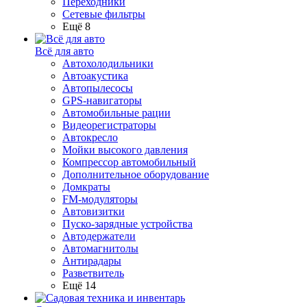
Переходники
Сетевые фильтры
Ещё 8
Всё для авто
Автохолодильники
Автоакустика
Автопылесосы
GPS-навигаторы
Автомобильные рации
Видеорегистраторы
Автокресло
Мойки высокого давления
Компрессор автомобильный
Дополнительное оборудование
Домкраты
FM-модуляторы
Автовизитки
Пуско-зарядные устройства
Автодержатели
Автомагнитолы
Антирадары
Разветвитель
Ещё 14