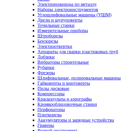
Электроножницы по металлу
Наборы электроинструментов
Углошлифовальные машины (УШМ)
Дрели и шуруповерты
Точильные станки
Измерительные приборы
Штроборезы
Бензорезы
Электроотвертки
Аппараты для сварки пластиковых труб
Лобзики
Вибраторы строительные
Рубанки
Фрезеры
Шлифовальные, полировальные машины
Гайковерты и винтоверты
Пилы дисковые
Компрессоры
Краскопульты и аэрографы
Кромкооблицовочные станки
Перфораторы
Плиткорезы
Аккумуляторы и зарядные устройства
Граверы
Ручной инструмент