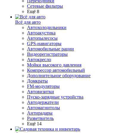
Переходники
Сетевые фильтры
Ещё 8
Всё для авто
Автохолодильники
Автоакустика
Автопылесосы
GPS-навигаторы
Автомобильные рации
Видеорегистраторы
Автокресло
Мойки высокого давления
Компрессор автомобильный
Дополнительное оборудование
Домкраты
FM-модуляторы
Автовизитки
Пуско-зарядные устройства
Автодержатели
Автомагнитолы
Антирадары
Разветвитель
Ещё 14