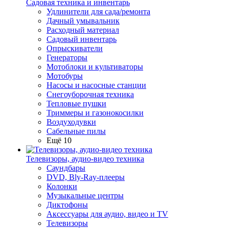
Садовая техника и инвентарь
Удлинители для сада/ремонта
Дачный умывальник
Расходный материал
Садовый инвентарь
Опрыскиватели
Генераторы
Мотоблоки и культиваторы
Мотобуры
Насосы и насосные станции
Снегоуборочная техника
Тепловые пушки
Триммеры и газонокосилки
Воздуходувки
Сабельные пилы
Ещё 10
Телевизоры, аудио-видео техника
Саундбары
DVD, Bly-Ray-плееры
Колонки
Музыкальные центры
Диктофоны
Аксессуары для аудио, видео и TV
Телевизоры