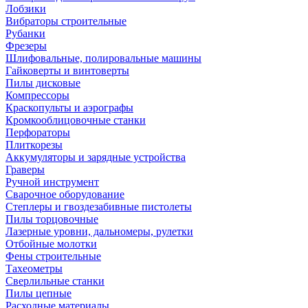
Лобзики
Вибраторы строительные
Рубанки
Фрезеры
Шлифовальные, полировальные машины
Гайковерты и винтоверты
Пилы дисковые
Компрессоры
Краскопульты и аэрографы
Кромкооблицовочные станки
Перфораторы
Плиткорезы
Аккумуляторы и зарядные устройства
Граверы
Ручной инструмент
Сварочное оборудование
Степлеры и гвоздезабивные пистолеты
Пилы торцовочные
Лазерные уровни, дальномеры, рулетки
Отбойные молотки
Фены строительные
Тахеометры
Сверлильные станки
Пилы цепные
Расходные материалы