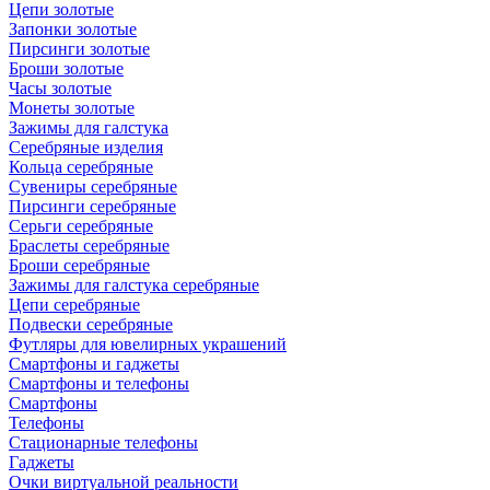
Цепи золотые
Запонки золотые
Пирсинги золотые
Броши золотые
Часы золотые
Монеты золотые
Зажимы для галстука
Серебряные изделия
Кольца серебряные
Сувениры серебряные
Пирсинги серебряные
Серьги серебряные
Браслеты серебряные
Броши серебряные
Зажимы для галстука серебряные
Цепи серебряные
Подвески серебряные
Футляры для ювелирных украшений
Смартфоны и гаджеты
Смартфоны и телефоны
Смартфоны
Телефоны
Стационарные телефоны
Гаджеты
Очки виртуальной реальности