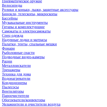
Пневматическое оружие
Велосипеды
Ролики и коньки, лыжи, защитные аксессуары
Бинокли, телескопы, микроскопы
Бассейны
Музыкальные инструменты
Гитары и комплектующие
Самокаты и электросамокаты
Спец одежда
Надувные лодки и матрасы
Палатки, тенты, спальные мешки
Фонари
Рыболовные снасти
Подводные видео-камеры
Рации
Металлоискатели
Тренажеры
Техника для дома
Водонагреватели
Кондиционеры
Пылесосы
Вентиляторы
Пароочистители
Обогреватели/конвекторы
Увлажнители и очистители воздуха