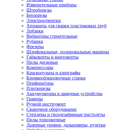
Измерительные приборы
Штроборезы
Бензорезы
Электроотвертки
Аппараты для сварки пластиковых труб
Лобзики
Вибраторы строительные
Рубанки
Фрезеры
Шлифовальные, полировальные машины
Гайковерты и винтоверты
Пилы дисковые
Компрессоры
Краскопульты и аэрографы
Кромкооблицовочные станки
Перфораторы
Плиткорезы
Аккумуляторы и зарядные устройства
Граверы
Ручной инструмент
Сварочное оборудование
Степлеры и гвоздезабивные пистолеты
Пилы торцовочные
Лазерные уровни, дальномеры, рулетки