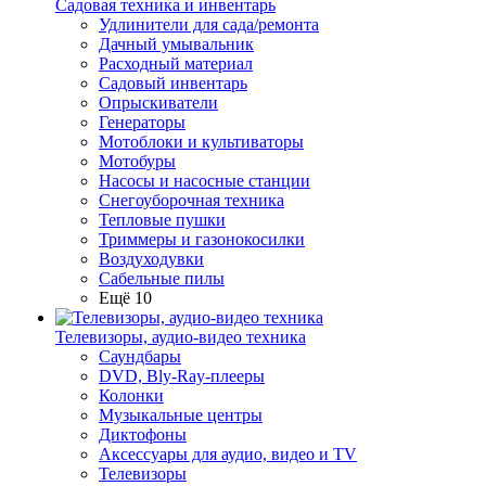
Садовая техника и инвентарь
Удлинители для сада/ремонта
Дачный умывальник
Расходный материал
Садовый инвентарь
Опрыскиватели
Генераторы
Мотоблоки и культиваторы
Мотобуры
Насосы и насосные станции
Снегоуборочная техника
Тепловые пушки
Триммеры и газонокосилки
Воздуходувки
Сабельные пилы
Ещё 10
Телевизоры, аудио-видео техника
Саундбары
DVD, Bly-Ray-плееры
Колонки
Музыкальные центры
Диктофоны
Аксессуары для аудио, видео и TV
Телевизоры