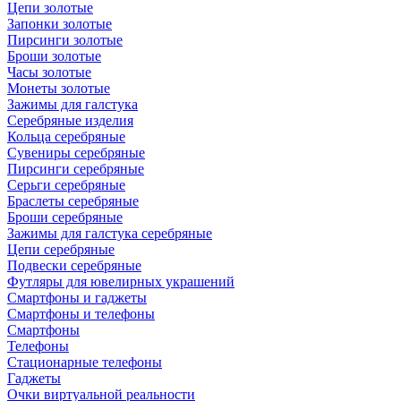
Цепи золотые
Запонки золотые
Пирсинги золотые
Броши золотые
Часы золотые
Монеты золотые
Зажимы для галстука
Серебряные изделия
Кольца серебряные
Сувениры серебряные
Пирсинги серебряные
Серьги серебряные
Браслеты серебряные
Броши серебряные
Зажимы для галстука серебряные
Цепи серебряные
Подвески серебряные
Футляры для ювелирных украшений
Смартфоны и гаджеты
Смартфоны и телефоны
Смартфоны
Телефоны
Стационарные телефоны
Гаджеты
Очки виртуальной реальности