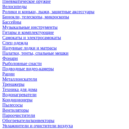
Пневматическое оружие
Велосипеды
Ролики и коньки, лыжи, защитные аксессуары
Бинокли, телескопы, микроскопы
Бассейны
Музыкальные инструменты
Гитары и комплектующие
Самокаты и электросамокаты
Спец одежда
Надувные лодки и матрасы
Палатки, тенты, спальные мешки
Фонари
Рыболовные снасти
Подводные видео-камеры
Рации
Металлоискатели
Тренажеры
Техника для дома
Водонагреватели
Кондиционеры
Пылесосы
Вентиляторы
Пароочистители
Обогреватели/конвекторы
Увлажнители и очистители воздуха