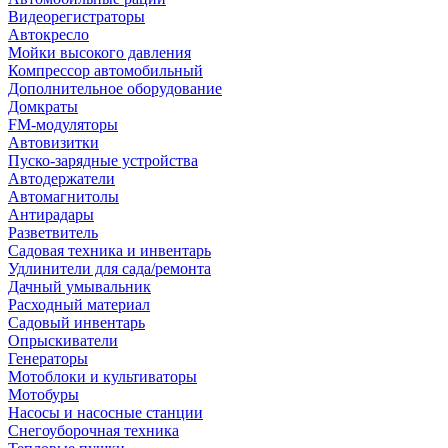
Видеорегистраторы
Автокресло
Мойки высокого давления
Компрессор автомобильный
Дополнительное оборудование
Домкраты
FM-модуляторы
Автовизитки
Пуско-зарядные устройства
Автодержатели
Автомагнитолы
Антирадары
Разветвитель
Садовая техника и инвентарь
Удлинители для сада/ремонта
Дачный умывальник
Расходный материал
Садовый инвентарь
Опрыскиватели
Генераторы
Мотоблоки и культиваторы
Мотобуры
Насосы и насосные станции
Снегоуборочная техника