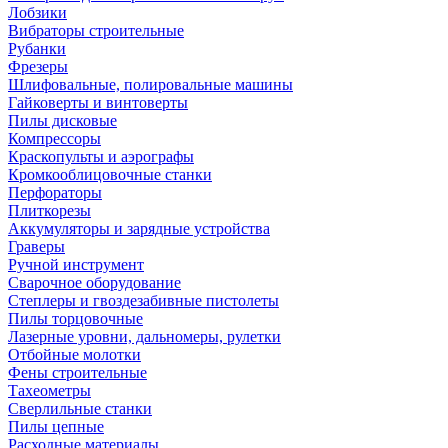
Лобзики
Вибраторы строительные
Рубанки
Фрезеры
Шлифовальные, полировальные машины
Гайковерты и винтоверты
Пилы дисковые
Компрессоры
Краскопульты и аэрографы
Кромкооблицовочные станки
Перфораторы
Плиткорезы
Аккумуляторы и зарядные устройства
Граверы
Ручной инструмент
Сварочное оборудование
Степлеры и гвоздезабивные пистолеты
Пилы торцовочные
Лазерные уровни, дальномеры, рулетки
Отбойные молотки
Фены строительные
Тахеометры
Сверлильные станки
Пилы цепные
Расходные материалы