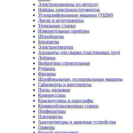
Электроножницы по металлу
Наборы электроинструментов
Углошлифовальные машины (УШМ)
Дрели и шуруповерты
Точильные станки
Измерительные приборы
Штроборезы
Бензорезы
Электроотвертки
Аппараты для сварки пластиковых труб
Лобзики
Вибраторы строительные
Рубанки
Фрезеры
Шлифовальные, полировальные машины
Гайковерты и винтоверты
Пилы дисковые
Компрессоры
Краскопульты и аэрографы
Кромкооблицовочные станки
Перфораторы
Плиткорезы
Аккумуляторы и зарядные устройства
Граверы
Ручной инструмент