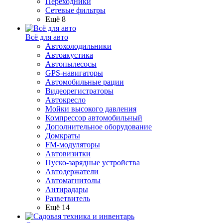
Переходники
Сетевые фильтры
Ещё 8
Всё для авто
Автохолодильники
Автоакустика
Автопылесосы
GPS-навигаторы
Автомобильные рации
Видеорегистраторы
Автокресло
Мойки высокого давления
Компрессор автомобильный
Дополнительное оборудование
Домкраты
FM-модуляторы
Автовизитки
Пуско-зарядные устройства
Автодержатели
Автомагнитолы
Антирадары
Разветвитель
Ещё 14