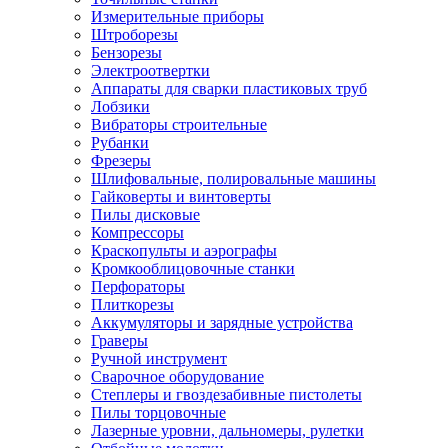
Измерительные приборы
Штроборезы
Бензорезы
Электроотвертки
Аппараты для сварки пластиковых труб
Лобзики
Вибраторы строительные
Рубанки
Фрезеры
Шлифовальные, полировальные машины
Гайковерты и винтоверты
Пилы дисковые
Компрессоры
Краскопульты и аэрографы
Кромкооблицовочные станки
Перфораторы
Плиткорезы
Аккумуляторы и зарядные устройства
Граверы
Ручной инструмент
Сварочное оборудование
Степлеры и гвоздезабивные пистолеты
Пилы торцовочные
Лазерные уровни, дальномеры, рулетки