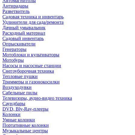
Автомагнитолы
Антирадары
Разветвитель
Садовая техника и инвентарь
Удлинители для сада/ремонта
Дачный умывальник
Расходный материал
Садовый инвентарь
Опрыскиватели
Генераторы
Мотоблоки и культиваторы
Мотобуры
Насосы и насосные станции
Снегоуборочная техника
Тепловые пушки
Триммеры и газонокосилки
Воздуходувки
Сабельные пилы
Телевизоры, аудио-видео техника
Саундбары
DVD, Bly-Ray-плееры
Колонки
Умные колонки
Портативные колонки
Музыкальные центры