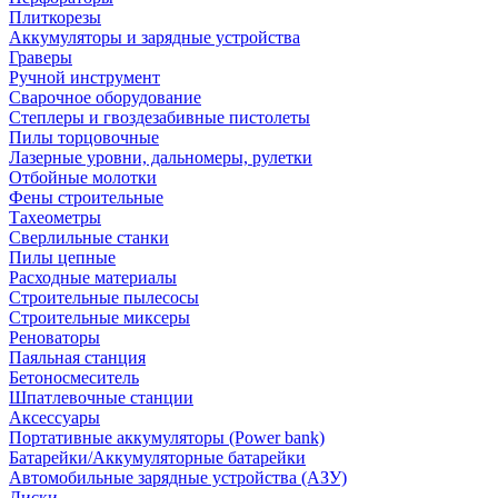
Плиткорезы
Аккумуляторы и зарядные устройства
Граверы
Ручной инструмент
Сварочное оборудование
Степлеры и гвоздезабивные пистолеты
Пилы торцовочные
Лазерные уровни, дальномеры, рулетки
Отбойные молотки
Фены строительные
Тахеометры
Сверлильные станки
Пилы цепные
Расходные материалы
Строительные пылесосы
Строительные миксеры
Реноваторы
Паяльная станция
Бетоносмеситель
Шпатлевочные станции
Аксессуары
Портативные аккумуляторы (Power bank)
Батарейки/Аккумуляторные батарейки
Автомобильные зарядные устройства (АЗУ)
Диски