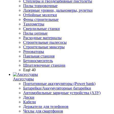
Степлеры и гвоздезабивные пистолеты
Пилы торцовочные
Лазерные уровни, дальномеры, рулетки
Отбойные молотки
Фены строительные
Тахеометры
Сверлильные станки
Пилы цепные
Расходные материалы
Строительные пылесосы
Строительные миксеры
Реноваторы
Паяльная станция
Бетоносмеситель
Шпатлевочные станции
Ещё 40
Аксессуары
Портативные аккумуляторы (Power bank)
Батарейки/Аккумуляторные батарейки
Автомобильные зарядные устройства (АЗУ)
Диски
Кабели
Держатели для телефонов
Чехлы для смартфонов