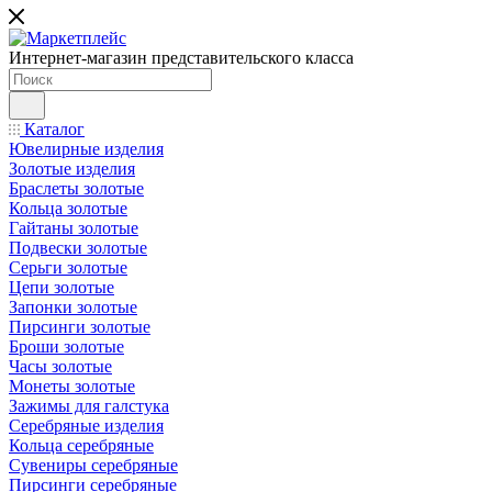
Интернет-магазин представительского класса
Каталог
Ювелирные изделия
Золотые изделия
Браслеты золотые
Кольца золотые
Гайтаны золотые
Подвески золотые
Серьги золотые
Цепи золотые
Запонки золотые
Пирсинги золотые
Броши золотые
Часы золотые
Монеты золотые
Зажимы для галстука
Серебряные изделия
Кольца серебряные
Сувениры серебряные
Пирсинги серебряные