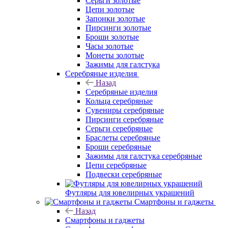
Серьги золотые
Цепи золотые
Запонки золотые
Пирсинги золотые
Броши золотые
Часы золотые
Монеты золотые
Зажимы для галстука
Серебряные изделия
Назад
Серебряные изделия
Кольца серебряные
Сувениры серебряные
Пирсинги серебряные
Серьги серебряные
Браслеты серебряные
Броши серебряные
Зажимы для галстука серебряные
Цепи серебряные
Подвески серебряные
Футляры для ювелирных украшений
Смартфоны и гаджеты
Назад
Смартфоны и гаджеты