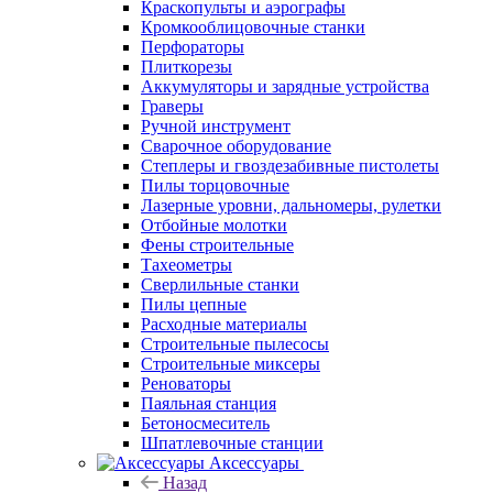
Краскопульты и аэрографы
Кромкооблицовочные станки
Перфораторы
Плиткорезы
Аккумуляторы и зарядные устройства
Граверы
Ручной инструмент
Сварочное оборудование
Степлеры и гвоздезабивные пистолеты
Пилы торцовочные
Лазерные уровни, дальномеры, рулетки
Отбойные молотки
Фены строительные
Тахеометры
Сверлильные станки
Пилы цепные
Расходные материалы
Строительные пылесосы
Строительные миксеры
Реноваторы
Паяльная станция
Бетоносмеситель
Шпатлевочные станции
Аксессуары
Назад