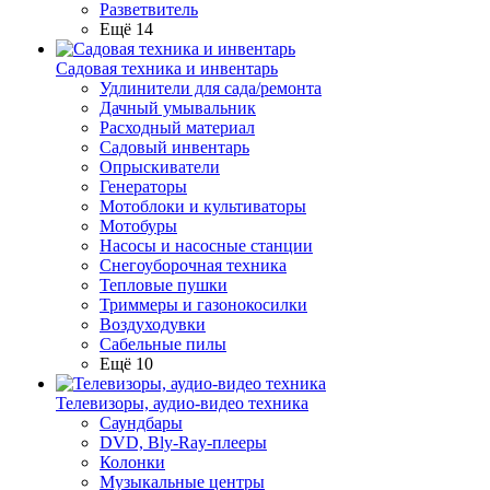
Разветвитель
Ещё 14
Садовая техника и инвентарь
Удлинители для сада/ремонта
Дачный умывальник
Расходный материал
Садовый инвентарь
Опрыскиватели
Генераторы
Мотоблоки и культиваторы
Мотобуры
Насосы и насосные станции
Снегоуборочная техника
Тепловые пушки
Триммеры и газонокосилки
Воздуходувки
Сабельные пилы
Ещё 10
Телевизоры, аудио-видео техника
Саундбары
DVD, Bly-Ray-плееры
Колонки
Музыкальные центры