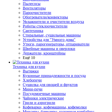
Пылесосы
Вентиляторы
Пароочистители
Обогреватели/конвекторы
Увлажнители и очистители воздуха
Роботы стеклоочистители
Сантехника
Стиральные, сушильные машины
Устройства для "Умного дома"
Утюги, парогенераторы, отпариватели
Швейные машины и оверлоки
Держатели, кронштейны
Ещё 10
Техника для кухни
Вытяжки
Кухонные принадлежности и посуда
Хлебопечи
Сушилка для овощей и фруктов
Мини-печи
Посудомоечные машины
Чайники электрические
Грили и аэрогрили
Кофеварки, кофемашины, кофемолки
Миксеры, блендеры, кухонные комбайны