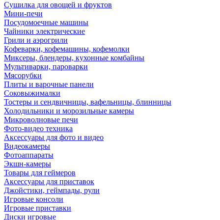
Сушилка для овощей и фруктов
Мини-печи
Посудомоечные машины
Чайники электрические
Грили и аэрогрили
Кофеварки, кофемашины, кофемолки
Миксеры, блендеры, кухонные комбайны
Мультиварки, пароварки
Мясорубки
Плиты и варочные панели
Соковыжималки
Тостеры и сендвичницы, вафельницы, блинницы
Холодильники и морозильные камеры
Микроволновые печи
Фото-видео техника
Аксессуары для фото и видео
Видеокамеры
Фотоаппараты
Экшн-камеры
Товары для геймеров
Аксессуары для приставок
Джойстики, геймпады, рули
Игровые консоли
Игровые приставки
Диски игровые