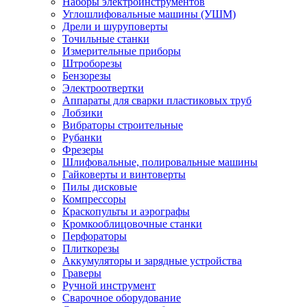
Наборы электроинструментов
Углошлифовальные машины (УШМ)
Дрели и шуруповерты
Точильные станки
Измерительные приборы
Штроборезы
Бензорезы
Электроотвертки
Аппараты для сварки пластиковых труб
Лобзики
Вибраторы строительные
Рубанки
Фрезеры
Шлифовальные, полировальные машины
Гайковерты и винтоверты
Пилы дисковые
Компрессоры
Краскопульты и аэрографы
Кромкооблицовочные станки
Перфораторы
Плиткорезы
Аккумуляторы и зарядные устройства
Граверы
Ручной инструмент
Сварочное оборудование