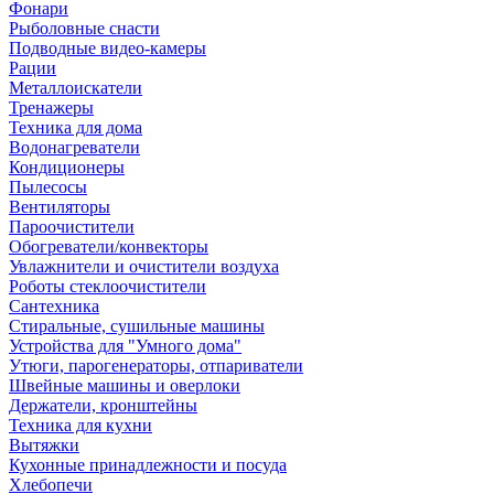
Фонари
Рыболовные снасти
Подводные видео-камеры
Рации
Металлоискатели
Тренажеры
Техника для дома
Водонагреватели
Кондиционеры
Пылесосы
Вентиляторы
Пароочистители
Обогреватели/конвекторы
Увлажнители и очистители воздуха
Роботы стеклоочистители
Сантехника
Стиральные, сушильные машины
Устройства для "Умного дома"
Утюги, парогенераторы, отпариватели
Швейные машины и оверлоки
Держатели, кронштейны
Техника для кухни
Вытяжки
Кухонные принадлежности и посуда
Хлебопечи