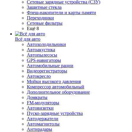
Сетевые зарядные устройства (СЗУ)
Защитные стекла
Флеш-накопители и карты памяти
Переходники
Сетевые фильтры
Ещё 8
Всё для авто
Автохолодильники
Автоакустика
Автопылесосы
GPS-навигаторы
Автомобильные рации
Видеорегистраторы
Автокресло
Мойки высокого давления
Компрессор автомобильный
Дополнительное оборудование
Домкраты
FM-модуляторы
Автовизитки
Пуско-зарядные устройства
Автодержатели
Автомагнитолы
Антирадары