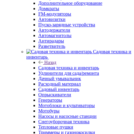
Дополнительное оборудование
Домкраты
FM-модуляторы
Автовизитки
Пуско-зарядные устройства
Автодержатели
Автомагнитолы
Антирадары
Разветвитель
Садовая техника и
инвентарь
Назад
Садовая техника и инвентарь
Удлинители для сада/ремонта
Дачный умывальник
Расходный материал
Садовый инвентарь
Опрыскиватели
Генераторы
Мотоблоки и культиваторы
Мотобуры
Насосы и насосные станции
Снегоуборочная техника
Тепловые пушки
Триммеры и газонокосилки