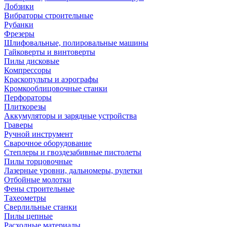
Лобзики
Вибраторы строительные
Рубанки
Фрезеры
Шлифовальные, полировальные машины
Гайковерты и винтоверты
Пилы дисковые
Компрессоры
Краскопульты и аэрографы
Кромкооблицовочные станки
Перфораторы
Плиткорезы
Аккумуляторы и зарядные устройства
Граверы
Ручной инструмент
Сварочное оборудование
Степлеры и гвоздезабивные пистолеты
Пилы торцовочные
Лазерные уровни, дальномеры, рулетки
Отбойные молотки
Фены строительные
Тахеометры
Сверлильные станки
Пилы цепные
Расходные материалы