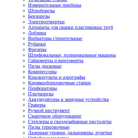
Измерительные приборы
Штроборезы
Бензорезы
Электроотвертки
Аппараты для сварки пластиковых труб
Лобзики
Вибраторы строительные
Рубанки
Фрезеры
Шлифовальные, полировальные машины
Гайковерты и винтоверты
Пилы дисковые
Компрессоры
Краскопульты и аэрографы
Кромкооблицовочные станки
Перфораторы
Плиткорезы
Аккумуляторы и зарядные устройства
Граверы
Ручной инструмент
Сварочное оборудование
Степлеры и гвоздезабивные пистолеты
Пилы торцовочные
Лазерные уровни, дальномеры, рулетки