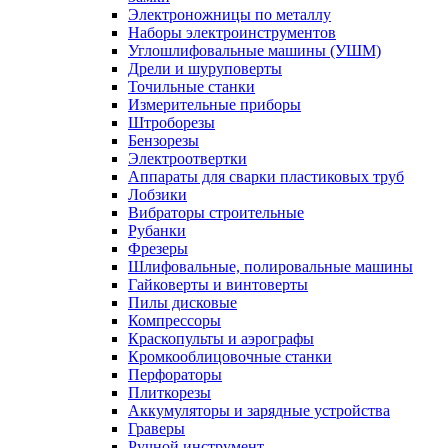
Электроножницы по металлу
Наборы электроинструментов
Углошлифовальные машины (УШМ)
Дрели и шуруповерты
Точильные станки
Измерительные приборы
Штроборезы
Бензорезы
Электроотвертки
Аппараты для сварки пластиковых труб
Лобзики
Вибраторы строительные
Рубанки
Фрезеры
Шлифовальные, полировальные машины
Гайковерты и винтоверты
Пилы дисковые
Компрессоры
Краскопульты и аэрографы
Кромкооблицовочные станки
Перфораторы
Плиткорезы
Аккумуляторы и зарядные устройства
Граверы
Ручной инструмент