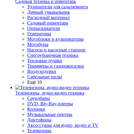
Садовая техника и инвентарь
Удлинители для сада/ремонта
Дачный умывальник
Расходный материал
Садовый инвентарь
Опрыскиватели
Генераторы
Мотоблоки и культиваторы
Мотобуры
Насосы и насосные станции
Снегоуборочная техника
Тепловые пушки
Триммеры и газонокосилки
Воздуходувки
Сабельные пилы
Ещё 10
Телевизоры, аудио-видео техника
Саундбары
DVD, Bly-Ray-плееры
Колонки
Музыкальные центры
Диктофоны
Аксессуары для аудио, видео и TV
Телевизоры