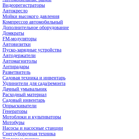
Видеорегистраторы
Автокресло
Мойки высокого давления
Компрессор автомобильный
Дополнительное оборудование
Домкраты
FM-модуляторы
Автовизитки
Пуско-зарядные устройства
Автодержатели
Автомагнитолы
Антирадары
Разветвитель
Садовая техника и инвентарь
Удлинители для сада/ремонта
Дачный умывальник
Расходный материал
Садовый инвентарь
Опрыскиватели
Генераторы
Мотоблоки и культиваторы
Мотобуры
Насосы и насосные станции
Снегоуборочная техника