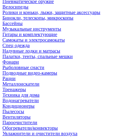
Пневматическое оружие
Велосипеды
Ролики и коньки, лыжи, защитные аксессуары
Бинокли, телескопы, микроскопы
Бассейны
Музыкальные инструменты
Гитары и комплектующие
Самокаты и электросамокаты
Спец одежда
Надувные лодки и матрасы
Палатки, тенты, спальные мешки
Фонари
Рыболовные снасти
Подводные видео-камеры
Рации
Металлоискатели
Тренажеры
Техника для дома
Водонагреватели
Кондиционеры
Пылесосы
Вентиляторы
Пароочистители
Обогреватели/конвекторы
Увлажнители и очистители воздуха