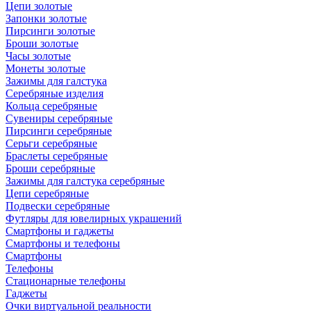
Цепи золотые
Запонки золотые
Пирсинги золотые
Броши золотые
Часы золотые
Монеты золотые
Зажимы для галстука
Серебряные изделия
Кольца серебряные
Сувениры серебряные
Пирсинги серебряные
Серьги серебряные
Браслеты серебряные
Броши серебряные
Зажимы для галстука серебряные
Цепи серебряные
Подвески серебряные
Футляры для ювелирных украшений
Смартфоны и гаджеты
Смартфоны и телефоны
Смартфоны
Телефоны
Стационарные телефоны
Гаджеты
Очки виртуальной реальности