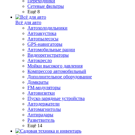
Переходники
Сетевые фильтры
Ещё 8
Всё для авто
Автохолодильники
Автоакустика
Автопылесосы
GPS-навигаторы
Автомобильные рации
Видеорегистраторы
Автокресло
Мойки высокого давления
Компрессор автомобильный
Дополнительное оборудование
Домкраты
FM-модуляторы
Автовизитки
Пуско-зарядные устройства
Автодержатели
Автомагнитолы
Антирадары
Разветвитель
Ещё 14