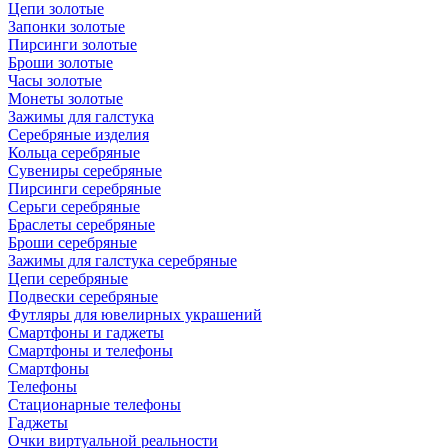
Цепи золотые
Запонки золотые
Пирсинги золотые
Броши золотые
Часы золотые
Монеты золотые
Зажимы для галстука
Серебряные изделия
Кольца серебряные
Сувениры серебряные
Пирсинги серебряные
Серьги серебряные
Браслеты серебряные
Броши серебряные
Зажимы для галстука серебряные
Цепи серебряные
Подвески серебряные
Футляры для ювелирных украшений
Смартфоны и гаджеты
Смартфоны и телефоны
Смартфоны
Телефоны
Стационарные телефоны
Гаджеты
Очки виртуальной реальности