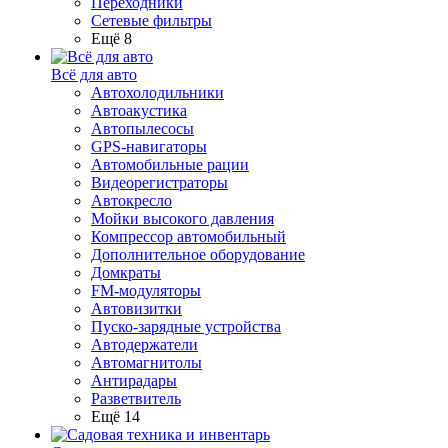
Переходники
Сетевые фильтры
Ещё 8
Всё для авто
Автохолодильники
Автоакустика
Автопылесосы
GPS-навигаторы
Автомобильные рации
Видеорегистраторы
Автокресло
Мойки высокого давления
Компрессор автомобильный
Дополнительное оборудование
Домкраты
FM-модуляторы
Автовизитки
Пуско-зарядные устройства
Автодержатели
Автомагнитолы
Антирадары
Разветвитель
Ещё 14