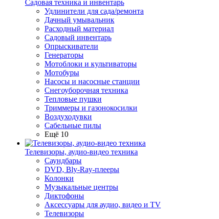
Садовая техника и инвентарь
Удлинители для сада/ремонта
Дачный умывальник
Расходный материал
Садовый инвентарь
Опрыскиватели
Генераторы
Мотоблоки и культиваторы
Мотобуры
Насосы и насосные станции
Снегоуборочная техника
Тепловые пушки
Триммеры и газонокосилки
Воздуходувки
Сабельные пилы
Ещё 10
Телевизоры, аудио-видео техника
Саундбары
DVD, Bly-Ray-плееры
Колонки
Музыкальные центры
Диктофоны
Аксессуары для аудио, видео и TV
Телевизоры