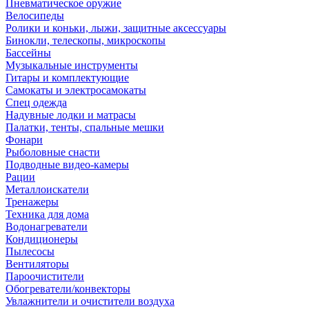
Пневматическое оружие
Велосипеды
Ролики и коньки, лыжи, защитные аксессуары
Бинокли, телескопы, микроскопы
Бассейны
Музыкальные инструменты
Гитары и комплектующие
Самокаты и электросамокаты
Спец одежда
Надувные лодки и матрасы
Палатки, тенты, спальные мешки
Фонари
Рыболовные снасти
Подводные видео-камеры
Рации
Металлоискатели
Тренажеры
Техника для дома
Водонагреватели
Кондиционеры
Пылесосы
Вентиляторы
Пароочистители
Обогреватели/конвекторы
Увлажнители и очистители воздуха