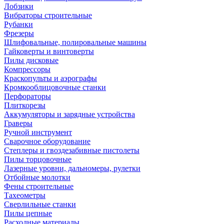
Лобзики
Вибраторы строительные
Рубанки
Фрезеры
Шлифовальные, полировальные машины
Гайковерты и винтоверты
Пилы дисковые
Компрессоры
Краскопульты и аэрографы
Кромкооблицовочные станки
Перфораторы
Плиткорезы
Аккумуляторы и зарядные устройства
Граверы
Ручной инструмент
Сварочное оборудование
Степлеры и гвоздезабивные пистолеты
Пилы торцовочные
Лазерные уровни, дальномеры, рулетки
Отбойные молотки
Фены строительные
Тахеометры
Сверлильные станки
Пилы цепные
Расходные материалы