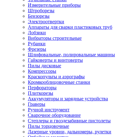
Измерительные приборы
Штроборезы
Бензорезы
Электроотвертки
Аппараты для сварки пластиковых труб
Лобзики
Вибраторы строительные
Рубанки
Фрезеры
Шлифовальные, полировальные машины
Гайковерты и винтоверты
Пилы дисковые
Компрессоры
Краскопульты и аэрографы
Кромкооблицовочные станки
Перфораторы
Плиткорезы
Аккумуляторы и зарядные устройства
Граверы
Ручной инструмент
Сварочное оборудование
Степлеры и гвоздезабивные пистолеты
Пилы торцовочные
Лазерные уровни, дальномеры, рулетки