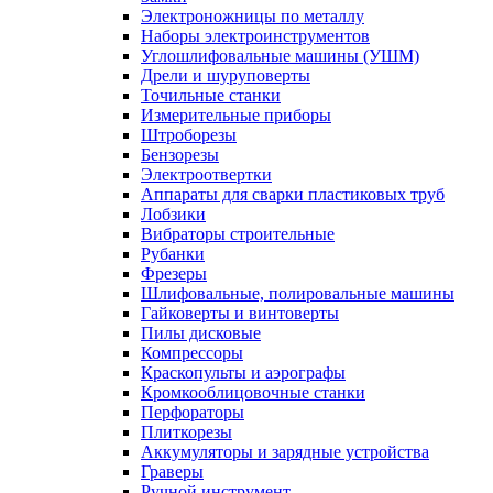
Электроножницы по металлу
Наборы электроинструментов
Углошлифовальные машины (УШМ)
Дрели и шуруповерты
Точильные станки
Измерительные приборы
Штроборезы
Бензорезы
Электроотвертки
Аппараты для сварки пластиковых труб
Лобзики
Вибраторы строительные
Рубанки
Фрезеры
Шлифовальные, полировальные машины
Гайковерты и винтоверты
Пилы дисковые
Компрессоры
Краскопульты и аэрографы
Кромкооблицовочные станки
Перфораторы
Плиткорезы
Аккумуляторы и зарядные устройства
Граверы
Ручной инструмент