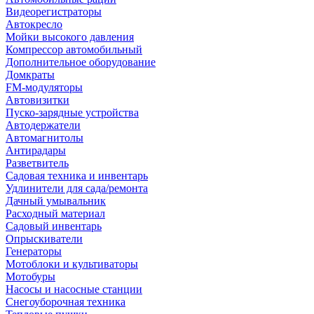
Видеорегистраторы
Автокресло
Мойки высокого давления
Компрессор автомобильный
Дополнительное оборудование
Домкраты
FM-модуляторы
Автовизитки
Пуско-зарядные устройства
Автодержатели
Автомагнитолы
Антирадары
Разветвитель
Садовая техника и инвентарь
Удлинители для сада/ремонта
Дачный умывальник
Расходный материал
Садовый инвентарь
Опрыскиватели
Генераторы
Мотоблоки и культиваторы
Мотобуры
Насосы и насосные станции
Снегоуборочная техника