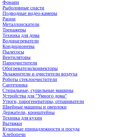
Фонари
Рыболовные снасти
Подводные видео-камеры
Рации
Металлоискатели
Тренажеры
Техника для дома
Водонагреватели
Кондиционеры
Пылесосы
Вентиляторы
Пароочистители
Обогреватели/конвекторы
Увлажнители и очистители воздуха
Роботы стеклоочистители
Сантехника
Стиральные, сушильные машины
Устройства для "Умного дома"
Утюги, парогенераторы, отпариватели
Швейные машины и оверлоки
Держатели, кронштейны
Техника для кухни
Вытяжки
Кухонные принадлежности и посуда
Хлебопечи