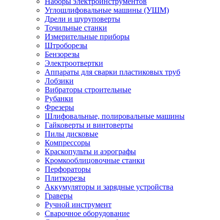
Наборы электроинструментов
Углошлифовальные машины (УШМ)
Дрели и шуруповерты
Точильные станки
Измерительные приборы
Штроборезы
Бензорезы
Электроотвертки
Аппараты для сварки пластиковых труб
Лобзики
Вибраторы строительные
Рубанки
Фрезеры
Шлифовальные, полировальные машины
Гайковерты и винтоверты
Пилы дисковые
Компрессоры
Краскопульты и аэрографы
Кромкооблицовочные станки
Перфораторы
Плиткорезы
Аккумуляторы и зарядные устройства
Граверы
Ручной инструмент
Сварочное оборудование