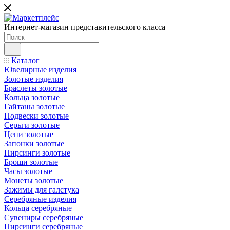
Интернет-магазин представительского класса
Каталог
Ювелирные изделия
Золотые изделия
Браслеты золотые
Кольца золотые
Гайтаны золотые
Подвески золотые
Серьги золотые
Цепи золотые
Запонки золотые
Пирсинги золотые
Броши золотые
Часы золотые
Монеты золотые
Зажимы для галстука
Серебряные изделия
Кольца серебряные
Сувениры серебряные
Пирсинги серебряные