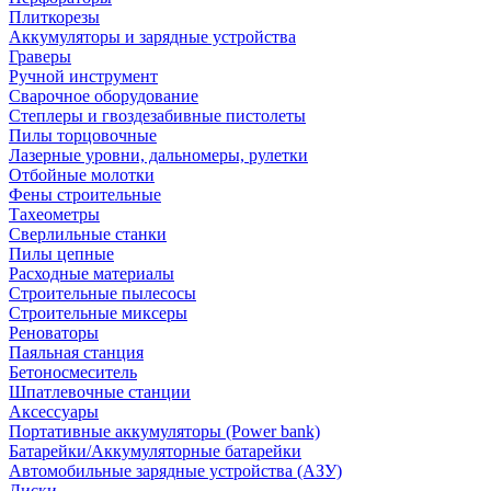
Плиткорезы
Аккумуляторы и зарядные устройства
Граверы
Ручной инструмент
Сварочное оборудование
Степлеры и гвоздезабивные пистолеты
Пилы торцовочные
Лазерные уровни, дальномеры, рулетки
Отбойные молотки
Фены строительные
Тахеометры
Сверлильные станки
Пилы цепные
Расходные материалы
Строительные пылесосы
Строительные миксеры
Реноваторы
Паяльная станция
Бетоносмеситель
Шпатлевочные станции
Аксессуары
Портативные аккумуляторы (Power bank)
Батарейки/Аккумуляторные батарейки
Автомобильные зарядные устройства (АЗУ)
Диски