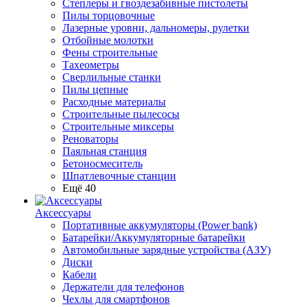
Степлеры и гвоздезабивные пистолеты
Пилы торцовочные
Лазерные уровни, дальномеры, рулетки
Отбойные молотки
Фены строительные
Тахеометры
Сверлильные станки
Пилы цепные
Расходные материалы
Строительные пылесосы
Строительные миксеры
Реноваторы
Паяльная станция
Бетоносмеситель
Шпатлевочные станции
Ещё 40
Аксессуары
Портативные аккумуляторы (Power bank)
Батарейки/Аккумуляторные батарейки
Автомобильные зарядные устройства (АЗУ)
Диски
Кабели
Держатели для телефонов
Чехлы для смартфонов