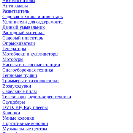
Автомагнитолы
Антирадары
Разветвитель
Садовая техника и инвентарь
Удлинители для сада/ремонта
Дачный умывальник
Расходный материал
Садовый инвентарь
Опрыскиватели
Генераторы
Мотоблоки и культиваторы
Мотобуры
Насосы и насосные станции
Снегоуборочная техника
Тепловые пушки
Триммеры и газонокосилки
Воздуходувки
Сабельные пилы
Телевизоры, аудио-видео техника
Саундбары
DVD, Bly-Ray-плееры
Колонки
Умные колонки
Портативные колонки
Музыкальные центры