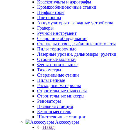
Краскопульты и аэрографы
Кромкооблицовочные станки
Перфораторы
Плиткорезы
Аккумуляторы и зарядные устройства
Граверы
Ручной инструмент
Сварочное оборудование
Степлеры и гвоздезабивные пистолеты
Пилы торцовочные
Лазерные уровни, дальномеры, рулетки
Отбойные молотки
Фены строительные
Тахеометры
Сверлильные станки
Пилы цепные
Расходные материалы
Строительные пылесосы
Строительные миксеры
Реноваторы
Паяльная станция
Бетоносмеситель
Шпатлевочные станции
Аксессуары
Назад