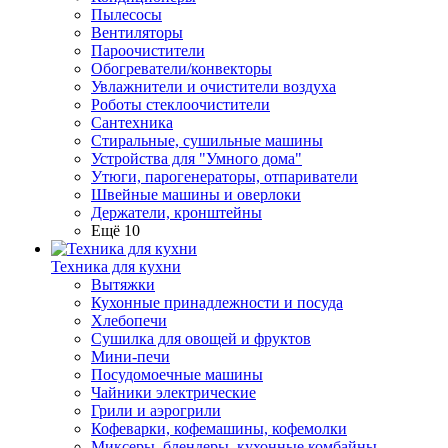
Пылесосы
Вентиляторы
Пароочистители
Обогреватели/конвекторы
Увлажнители и очистители воздуха
Роботы стеклоочистители
Сантехника
Стиральные, сушильные машины
Устройства для "Умного дома"
Утюги, парогенераторы, отпариватели
Швейные машины и оверлоки
Держатели, кронштейны
Ещё 10
Техника для кухни
Вытяжки
Кухонные принадлежности и посуда
Хлебопечи
Сушилка для овощей и фруктов
Мини-печи
Посудомоечные машины
Чайники электрические
Грили и аэрогрили
Кофеварки, кофемашины, кофемолки
Миксеры, блендеры, кухонные комбайны