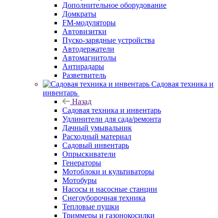
Дополнительное оборудование
Домкраты
FM-модуляторы
Автовизитки
Пуско-зарядные устройства
Автодержатели
Автомагнитолы
Антирадары
Разветвитель
Садовая техника и
инвентарь
Назад
Садовая техника и инвентарь
Удлинители для сада/ремонта
Дачный умывальник
Расходный материал
Садовый инвентарь
Опрыскиватели
Генераторы
Мотоблоки и культиваторы
Мотобуры
Насосы и насосные станции
Снегоуборочная техника
Тепловые пушки
Триммеры и газонокосилки