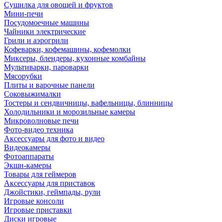
Сушилка для овощей и фруктов
Мини-печи
Посудомоечные машины
Чайники электрические
Грили и аэрогрили
Кофеварки, кофемашины, кофемолки
Миксеры, блендеры, кухонные комбайны
Мультиварки, пароварки
Мясорубки
Плиты и варочные панели
Соковыжималки
Тостеры и сендвичницы, вафельницы, блинницы
Холодильники и морозильные камеры
Микроволновые печи
Фото-видео техника
Аксессуары для фото и видео
Видеокамеры
Фотоаппараты
Экшн-камеры
Товары для геймеров
Аксессуары для приставок
Джойстики, геймпады, рули
Игровые консоли
Игровые приставки
Диски игровые