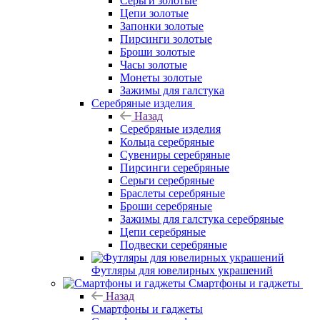
Серьги золотые
Цепи золотые
Запонки золотые
Пирсинги золотые
Броши золотые
Часы золотые
Монеты золотые
Зажимы для галстука
Серебряные изделия
Назад
Серебряные изделия
Кольца серебряные
Сувениры серебряные
Пирсинги серебряные
Серьги серебряные
Браслеты серебряные
Броши серебряные
Зажимы для галстука серебряные
Цепи серебряные
Подвески серебряные
Футляры для ювелирных украшений
Смартфоны и гаджеты
Назад
Смартфоны и гаджеты