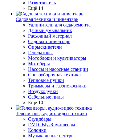
Разветвитель
Ещё 14
Садовая техника и инвентарь
Удлинители для сада/ремонта
Дачный умывальник
Расходный материал
Садовый инвентарь
Опрыскиватели
Генераторы
Мотоблоки и культиваторы
Мотобуры
Насосы и насосные станции
Снегоуборочная техника
Тепловые пушки
Триммеры и газонокосилки
Воздуходувки
Сабельные пилы
Ещё 10
Телевизоры, аудио-видео техника
Саундбары
DVD, Bly-Ray-плееры
Колонки
Музыкальные центры