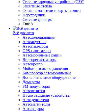
Сетевые зарядные устройства (СЗУ)
Защитные стекла
Флеш-накопители и карты памяти
Переходники
Сетевые фильтры
Ещё 8
Всё для авто
Автохолодильники
Автоакустика
Автопылесосы
GPS-навигаторы
Автомобильные рации
Видеорегистраторы
Автокресло
Мойки высокого давления
Компрессор автомобильный
Дополнительное оборудование
Домкраты
FM-модуляторы
Автовизитки
Пуско-зарядные устройства
Автодержатели
Автомагнитолы
Антирадары