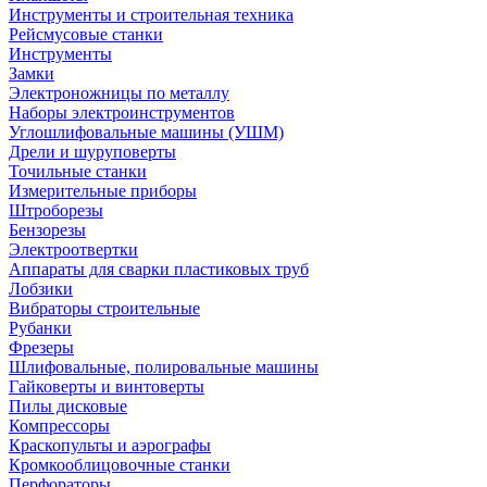
Инструменты и строительная техника
Рейсмусовые станки
Инструменты
Замки
Электроножницы по металлу
Наборы электроинструментов
Углошлифовальные машины (УШМ)
Дрели и шуруповерты
Точильные станки
Измерительные приборы
Штроборезы
Бензорезы
Электроотвертки
Аппараты для сварки пластиковых труб
Лобзики
Вибраторы строительные
Рубанки
Фрезеры
Шлифовальные, полировальные машины
Гайковерты и винтоверты
Пилы дисковые
Компрессоры
Краскопульты и аэрографы
Кромкооблицовочные станки
Перфораторы