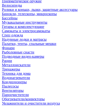
Пневматическое оружие
Велосипеды
Ролики и коньки, лыжи, защитные аксессуары
Бинокли, телескопы, микроскопы
Бассейны
Музыкальные инструменты
Гитары и комплектующие
Самокаты и электросамокаты
Спец одежда
Надувные лодки и матрасы
Палатки, тенты, спальные мешки
Фонари
Рыболовные снасти
Подводные видео-камеры
Рации
Металлоискатели
Тренажеры
Техника для дома
Водонагреватели
Кондиционеры
Пылесосы
Вентиляторы
Пароочистители
Обогреватели/конвекторы
Увлажнители и очистители воздуха