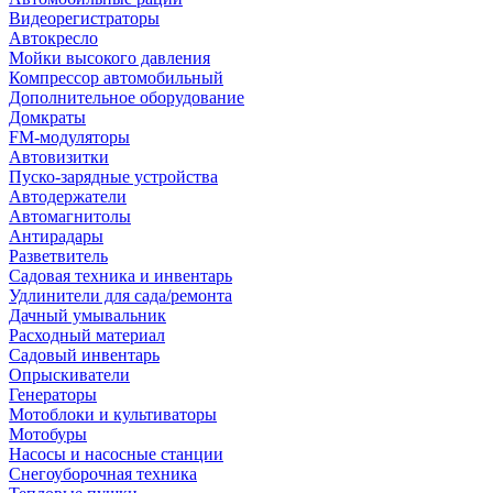
Видеорегистраторы
Автокресло
Мойки высокого давления
Компрессор автомобильный
Дополнительное оборудование
Домкраты
FM-модуляторы
Автовизитки
Пуско-зарядные устройства
Автодержатели
Автомагнитолы
Антирадары
Разветвитель
Садовая техника и инвентарь
Удлинители для сада/ремонта
Дачный умывальник
Расходный материал
Садовый инвентарь
Опрыскиватели
Генераторы
Мотоблоки и культиваторы
Мотобуры
Насосы и насосные станции
Снегоуборочная техника