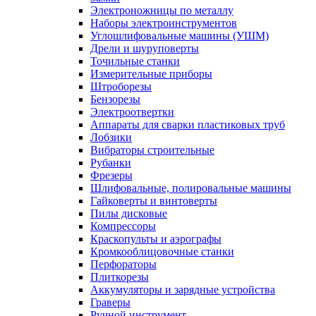
Электроножницы по металлу
Наборы электроинструментов
Углошлифовальные машины (УШМ)
Дрели и шуруповерты
Точильные станки
Измерительные приборы
Штроборезы
Бензорезы
Электроотвертки
Аппараты для сварки пластиковых труб
Лобзики
Вибраторы строительные
Рубанки
Фрезеры
Шлифовальные, полировальные машины
Гайковерты и винтоверты
Пилы дисковые
Компрессоры
Краскопульты и аэрографы
Кромкооблицовочные станки
Перфораторы
Плиткорезы
Аккумуляторы и зарядные устройства
Граверы
Ручной инструмент