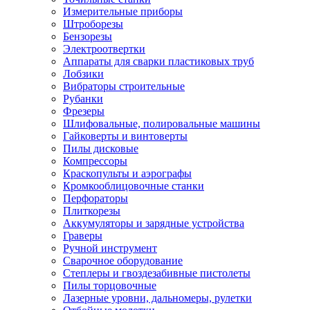
Измерительные приборы
Штроборезы
Бензорезы
Электроотвертки
Аппараты для сварки пластиковых труб
Лобзики
Вибраторы строительные
Рубанки
Фрезеры
Шлифовальные, полировальные машины
Гайковерты и винтоверты
Пилы дисковые
Компрессоры
Краскопульты и аэрографы
Кромкооблицовочные станки
Перфораторы
Плиткорезы
Аккумуляторы и зарядные устройства
Граверы
Ручной инструмент
Сварочное оборудование
Степлеры и гвоздезабивные пистолеты
Пилы торцовочные
Лазерные уровни, дальномеры, рулетки