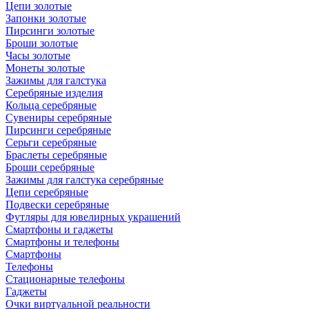
Цепи золотые
Запонки золотые
Пирсинги золотые
Броши золотые
Часы золотые
Монеты золотые
Зажимы для галстука
Серебряные изделия
Кольца серебряные
Сувениры серебряные
Пирсинги серебряные
Серьги серебряные
Браслеты серебряные
Броши серебряные
Зажимы для галстука серебряные
Цепи серебряные
Подвески серебряные
Футляры для ювелирных украшений
Смартфоны и гаджеты
Смартфоны и телефоны
Смартфоны
Телефоны
Стационарные телефоны
Гаджеты
Очки виртуальной реальности