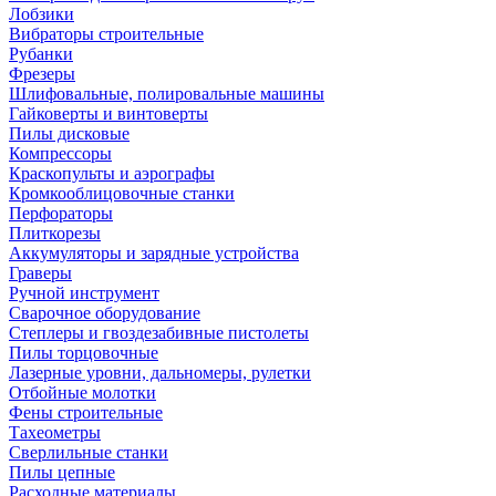
Лобзики
Вибраторы строительные
Рубанки
Фрезеры
Шлифовальные, полировальные машины
Гайковерты и винтоверты
Пилы дисковые
Компрессоры
Краскопульты и аэрографы
Кромкооблицовочные станки
Перфораторы
Плиткорезы
Аккумуляторы и зарядные устройства
Граверы
Ручной инструмент
Сварочное оборудование
Степлеры и гвоздезабивные пистолеты
Пилы торцовочные
Лазерные уровни, дальномеры, рулетки
Отбойные молотки
Фены строительные
Тахеометры
Сверлильные станки
Пилы цепные
Расходные материалы