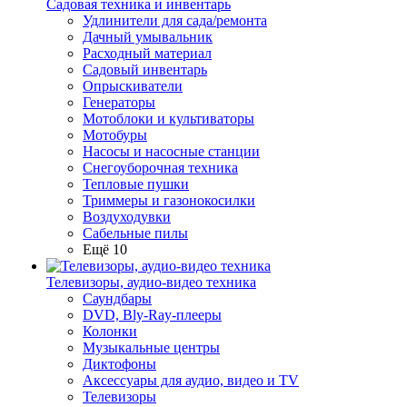
Садовая техника и инвентарь
Удлинители для сада/ремонта
Дачный умывальник
Расходный материал
Садовый инвентарь
Опрыскиватели
Генераторы
Мотоблоки и культиваторы
Мотобуры
Насосы и насосные станции
Снегоуборочная техника
Тепловые пушки
Триммеры и газонокосилки
Воздуходувки
Сабельные пилы
Ещё 10
Телевизоры, аудио-видео техника
Саундбары
DVD, Bly-Ray-плееры
Колонки
Музыкальные центры
Диктофоны
Аксессуары для аудио, видео и TV
Телевизоры