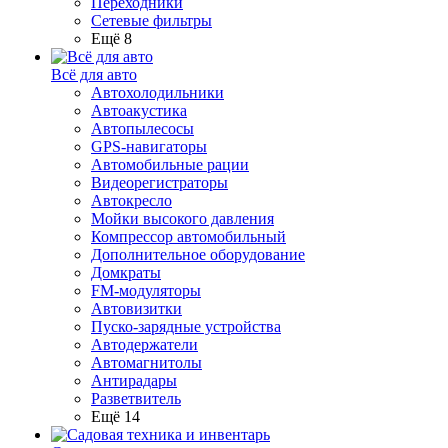
Переходники
Сетевые фильтры
Ещё 8
Всё для авто
Автохолодильники
Автоакустика
Автопылесосы
GPS-навигаторы
Автомобильные рации
Видеорегистраторы
Автокресло
Мойки высокого давления
Компрессор автомобильный
Дополнительное оборудование
Домкраты
FM-модуляторы
Автовизитки
Пуско-зарядные устройства
Автодержатели
Автомагнитолы
Антирадары
Разветвитель
Ещё 14