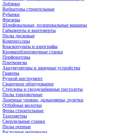
Лобзики
Вибраторы строительные
Рубанки
Фрезеры
Шлифовальные, полировальные машины
Гайковерты и винтоверты
Пилы дисковые
Компрессоры
Краскопульты и аэрографы
Кромкооблицовочные станки
Перфораторы
Плиткорезы
Аккумуляторы и зарядные устройства
Граверы
Ручной инструмент
Сварочное оборудование
Степлеры и гвоздезабивные пистолеты
Пилы торцовочные
Лазерные уровни, дальномеры, рулетки
Отбойные молотки
Фены строительные
Тахеометры
Сверлильные станки
Пилы цепные
Расходные материалы