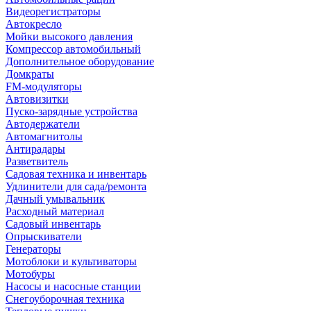
Видеорегистраторы
Автокресло
Мойки высокого давления
Компрессор автомобильный
Дополнительное оборудование
Домкраты
FM-модуляторы
Автовизитки
Пуско-зарядные устройства
Автодержатели
Автомагнитолы
Антирадары
Разветвитель
Садовая техника и инвентарь
Удлинители для сада/ремонта
Дачный умывальник
Расходный материал
Садовый инвентарь
Опрыскиватели
Генераторы
Мотоблоки и культиваторы
Мотобуры
Насосы и насосные станции
Снегоуборочная техника