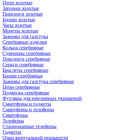
Цепи золотые
Запонки золотые
Пирсинги золотые
Броши золотые
Часы золотые
Монеты золотые
Зажимы для галстука
Серебряные изделия
Кольца серебряные
Сувениры серебряные
Пирсинги серебряные
Серьги серебряные
Браслеты серебряные
Броши серебряные
Зажимы для галстука серебряные
Цепи серебряные
Подвески серебряные
Футляры для ювелирных украшений
Смартфоны и гаджеты
Смартфоны и телефоны
Смартфоны
Телефоны
Стационарные телефоны
Гаджеты
Очки виртуальной реальности