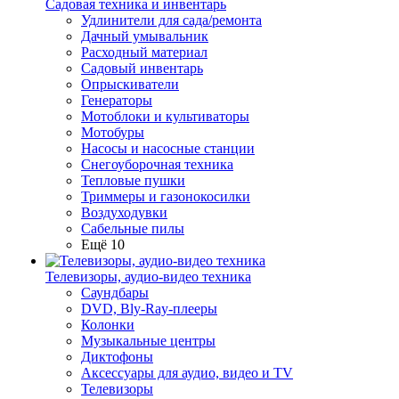
Садовая техника и инвентарь
Удлинители для сада/ремонта
Дачный умывальник
Расходный материал
Садовый инвентарь
Опрыскиватели
Генераторы
Мотоблоки и культиваторы
Мотобуры
Насосы и насосные станции
Снегоуборочная техника
Тепловые пушки
Триммеры и газонокосилки
Воздуходувки
Сабельные пилы
Ещё 10
Телевизоры, аудио-видео техника
Саундбары
DVD, Bly-Ray-плееры
Колонки
Музыкальные центры
Диктофоны
Аксессуары для аудио, видео и TV
Телевизоры