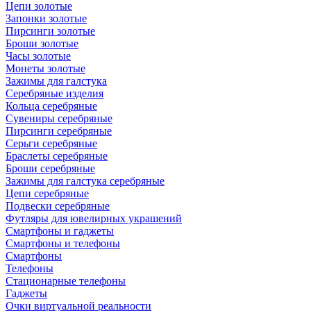
Цепи золотые
Запонки золотые
Пирсинги золотые
Броши золотые
Часы золотые
Монеты золотые
Зажимы для галстука
Серебряные изделия
Кольца серебряные
Сувениры серебряные
Пирсинги серебряные
Серьги серебряные
Браслеты серебряные
Броши серебряные
Зажимы для галстука серебряные
Цепи серебряные
Подвески серебряные
Футляры для ювелирных украшений
Смартфоны и гаджеты
Смартфоны и телефоны
Смартфоны
Телефоны
Стационарные телефоны
Гаджеты
Очки виртуальной реальности