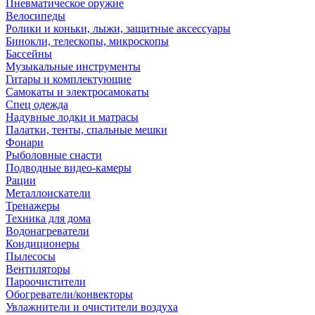
Пневматическое оружие
Велосипеды
Ролики и коньки, лыжи, защитные аксессуары
Бинокли, телескопы, микроскопы
Бассейны
Музыкальные инструменты
Гитары и комплектующие
Самокаты и электросамокаты
Спец одежда
Надувные лодки и матрасы
Палатки, тенты, спальные мешки
Фонари
Рыболовные снасти
Подводные видео-камеры
Рации
Металлоискатели
Тренажеры
Техника для дома
Водонагреватели
Кондиционеры
Пылесосы
Вентиляторы
Пароочистители
Обогреватели/конвекторы
Увлажнители и очистители воздуха