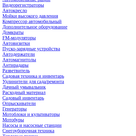
Видеорегистраторы
Автокресло
Мойки высокого давления
Компрессор автомобильный
Дополнительное оборудование
Домкраты
FM-модуляторы
Автовизитки
Пуско-зарядные устройства
Автодержатели
Автомагнитолы
Антирадары
Разветвитель
Садовая техника и инвентарь
Удлинители для сада/ремонта
Дачный умывальник
Расходный материал
Садовый инвентарь
Опрыскиватели
Генераторы
Мотоблоки и культиваторы
Мотобуры
Насосы и насосные станции
Снегоуборочная техника