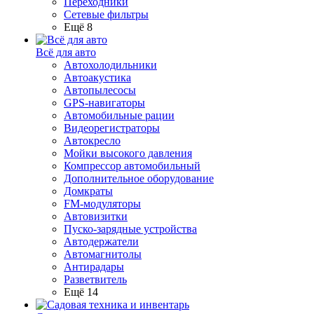
Переходники
Сетевые фильтры
Ещё 8
Всё для авто
Автохолодильники
Автоакустика
Автопылесосы
GPS-навигаторы
Автомобильные рации
Видеорегистраторы
Автокресло
Мойки высокого давления
Компрессор автомобильный
Дополнительное оборудование
Домкраты
FM-модуляторы
Автовизитки
Пуско-зарядные устройства
Автодержатели
Автомагнитолы
Антирадары
Разветвитель
Ещё 14