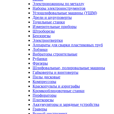
Электроножницы по металлу
Наборы электроинструментов
Углошлифовальные машины (УШМ)
Дрели и шуруповерты
Точильные станки
Измерительные приборы
Штроборезы
Бензорезы
Электроотвертки
Аппараты для сварки пластиковых труб
Лобзики
Вибраторы строительные
Рубанки
Фрезеры
Шлифовальные, полировальные машины
Гайковерты и винтоверты
Пилы дисковые
Компрессоры
Краскопульты и аэрографы
Кромкооблицовочные станки
Перфораторы
Плиткорезы
Аккумуляторы и зарядные устройства
Граверы
Ручной инструмент