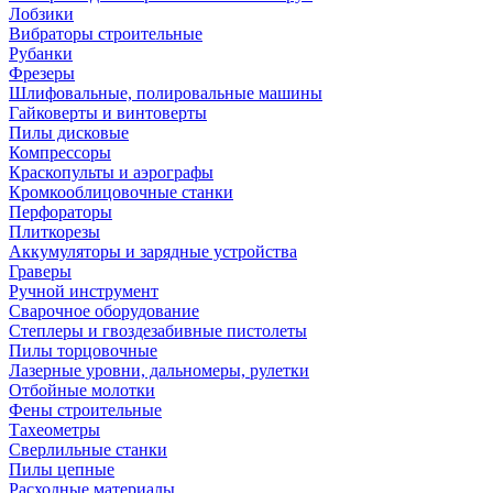
Лобзики
Вибраторы строительные
Рубанки
Фрезеры
Шлифовальные, полировальные машины
Гайковерты и винтоверты
Пилы дисковые
Компрессоры
Краскопульты и аэрографы
Кромкооблицовочные станки
Перфораторы
Плиткорезы
Аккумуляторы и зарядные устройства
Граверы
Ручной инструмент
Сварочное оборудование
Степлеры и гвоздезабивные пистолеты
Пилы торцовочные
Лазерные уровни, дальномеры, рулетки
Отбойные молотки
Фены строительные
Тахеометры
Сверлильные станки
Пилы цепные
Расходные материалы