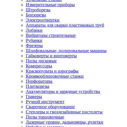
Измерительные приборы
Штроборезы
Бензорезы
Электроотвертки
Аппараты для сварки пластиковых труб
Лобзики
Вибраторы строительные
Рубанки
Фрезеры
Шлифовальные, полировальные машины
Гайковерты и винтоверты
Пилы дисковые
Компрессоры
Краскопульты и аэрографы
Кромкооблицовочные станки
Перфораторы
Плиткорезы
Аккумуляторы и зарядные устройства
Граверы
Ручной инструмент
Сварочное оборудование
Степлеры и гвоздезабивные пистолеты
Пилы торцовочные
Лазерные уровни, дальномеры, рулетки