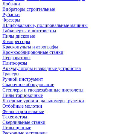
Лобзики
Вибраторы строительные
Рубанки
Фрезеры
Шлифовальные, полировальные машины
Гайковерты и винтоверты
Пилы дисковые
Компрессоры
Краскопульты и аэрографы
Кромкооблицовочные станки
Перфораторы
Плиткорезы
Аккумуляторы и зарядные устройства
Граверы
Ручной инструмент
Сварочное оборудование
Степлеры и гвоздезабивные пистолеты
Пилы торцовочные
Лазерные уровни, дальномеры, рулетки
Отбойные молотки
Фены строительные
Тахеометры
Сверлильные станки
Пилы цепные
Расходные материалы