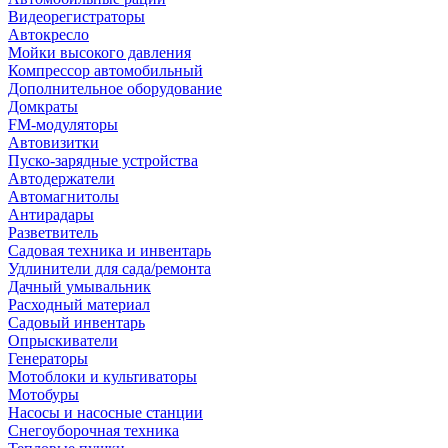
Видеорегистраторы
Автокресло
Мойки высокого давления
Компрессор автомобильный
Дополнительное оборудование
Домкраты
FM-модуляторы
Автовизитки
Пуско-зарядные устройства
Автодержатели
Автомагнитолы
Антирадары
Разветвитель
Садовая техника и инвентарь
Удлинители для сада/ремонта
Дачный умывальник
Расходный материал
Садовый инвентарь
Опрыскиватели
Генераторы
Мотоблоки и культиваторы
Мотобуры
Насосы и насосные станции
Снегоуборочная техника