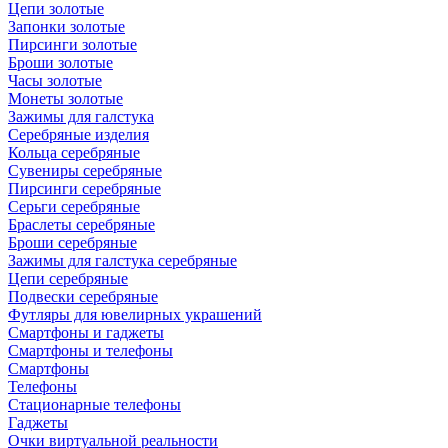
Цепи золотые
Запонки золотые
Пирсинги золотые
Броши золотые
Часы золотые
Монеты золотые
Зажимы для галстука
Серебряные изделия
Кольца серебряные
Сувениры серебряные
Пирсинги серебряные
Серьги серебряные
Браслеты серебряные
Броши серебряные
Зажимы для галстука серебряные
Цепи серебряные
Подвески серебряные
Футляры для ювелирных украшений
Смартфоны и гаджеты
Смартфоны и телефоны
Смартфоны
Телефоны
Стационарные телефоны
Гаджеты
Очки виртуальной реальности