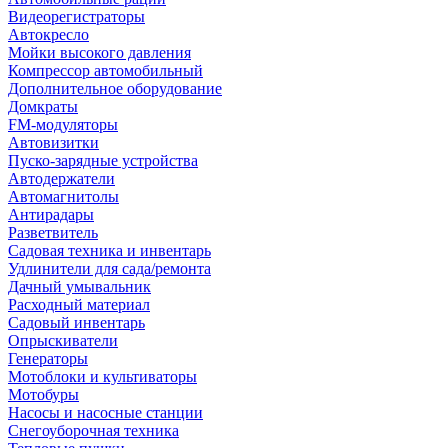
Видеорегистраторы
Автокресло
Мойки высокого давления
Компрессор автомобильный
Дополнительное оборудование
Домкраты
FM-модуляторы
Автовизитки
Пуско-зарядные устройства
Автодержатели
Автомагнитолы
Антирадары
Разветвитель
Садовая техника и инвентарь
Удлинители для сада/ремонта
Дачный умывальник
Расходный материал
Садовый инвентарь
Опрыскиватели
Генераторы
Мотоблоки и культиваторы
Мотобуры
Насосы и насосные станции
Снегоуборочная техника