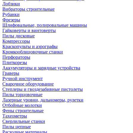
Лобзики
Вибраторы строительные
Рубанки
Фрезеры
Шлифовальные, полировальные машины
Гайковерты и винтоверты
Пилы дисковые
Компрессоры
Краскопульты и аэрографы
Кромкооблицовочные станки
Перфораторы
Плиткорезы
Аккумуляторы и зарядные устройства
Граверы
Ручной инструмент
Сварочное оборудование
Степлеры и гвоздезабивные пистолеты
Пилы торцовочные
Лазерные уровни, дальномеры, рулетки
Отбойные молотки
Фены строительные
Тахеометры
Сверлильные станки
Пилы цепные
Расходные материалы