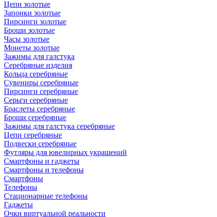
Цепи золотые
Запонки золотые
Пирсинги золотые
Броши золотые
Часы золотые
Монеты золотые
Зажимы для галстука
Серебряные изделия
Кольца серебряные
Сувениры серебряные
Пирсинги серебряные
Серьги серебряные
Браслеты серебряные
Броши серебряные
Зажимы для галстука серебряные
Цепи серебряные
Подвески серебряные
Футляры для ювелирных украшений
Смартфоны и гаджеты
Смартфоны и телефоны
Смартфоны
Телефоны
Стационарные телефоны
Гаджеты
Очки виртуальной реальности